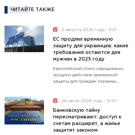
кто ди
кандид
ЧИТАЙТЕ ТАКЖЕ
16.02.20
11:30
Ре
2 августа 2026 года - 10:11
котель
ЕС продлил временную
аудита
защиту для украинцев: какие
30.01.20
требования остаются для
11:30
Кр
мужчин в 2025 году
делают
Европейский Союз официально
28.01.20
продлил действие временной
защиты для граждан Украины,...
11:28
Го
гранто
дефиц
26 июля 2026 года - 10:47
13.01.20
Банковскую тайну
11:30
Ст
пересматривают: доступ к
будуще
счетам расширят, а жилье
31.12.20
защитят законом