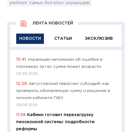
рейтинг самых богатых украинцев
ЛЕНТА НОВОСТЕЙ
НОВОСТИ
СТАТЬИ
ЭКСКЛЮЗИВ
13:41
Украинцам напомнили об ошибке в
11:29
Ка
платежках за газ: сумма может возрасти
успешн
08.08.2026
21.07.20
12:26
Августовский пересчет субсидий: как
11:26
Ка
проверить обновленную сумму и решение в
риски 
личном кабинете ПФУ
облига
08.08.2026
08.07.2
11:58
Кабмин готовит перезагрузку
11:20
Це
пенсионной системы: подробности
будуще
реформы
01.07.2