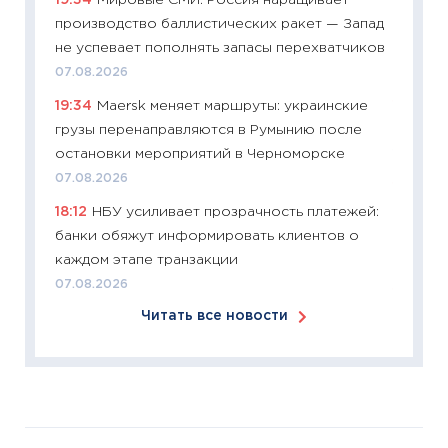
19:34
Мировые СМИ: Россия наращивает
сдержи
производство баллистических ракет — Запад
Майком
не успевает пополнять запасы перехватчиков
перев
07.08.2026
30.03.2
19:34
Maersk меняет маршруты: украинские
11:26
Зо
грузы перенаправляются в Румынию после
время 
остановки мероприятий в Черноморске
12.03.20
07.08.2026
11:27
Эк
18:12
НБУ усиливает прозрачность платежей:
что из
банки обяжут информировать клиентов о
перспе
каждом этапе транзакции
24.02.2
07.08.2026
11:26
П
Читать все новости
2025-2
сбереж
Institu
18.02.20
11:27
За