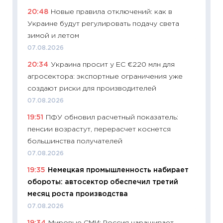
11:27
До
20:48
Новые правила отключений: как в
промыш
Украине будут регулировать подачу света
30.04.2
зимой и летом
11:32
Бо
07.08.2026
уверен
20:34
Украина просит у ЕС €220 млн для
поведе
агросектора: экспортные ограничения уже
27.04.2
создают риски для производителей
11:28
По
07.08.2026
измени
19:51
ПФУ обновил расчетный показатель:
в 2026
пенсии возрастут, перерасчет коснется
13.04.20
большинства получателей
11:29
Ск
07.08.2026
пасхал
19:35
Немецкая промышленность набирает
собств
обороты: автосектор обеспечил третий
сравне
месяц роста производства
06.04.2
07.08.2026
11:24
Ск