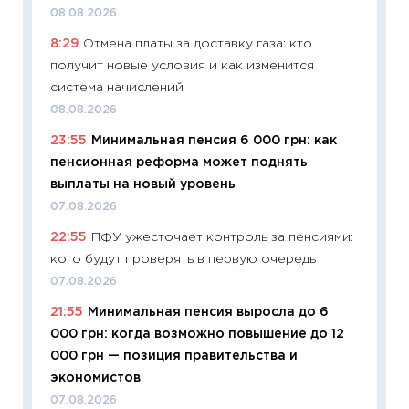
08.08.2026
11:24
Пр
8:29
Отмена платы за доставку газа: кто
образо
получит новые условия и как изменится
платит
система начислений
29.06.2
08.08.2026
11:27
Вс
23:55
Минимальная пенсия 6 000 грн: как
Украин
пенсионная реформа может поднять
универ
выплаты на новый уровень
абитур
07.08.2026
23.06.2
22:55
ПФУ ужесточает контроль за пенсиями:
11:29
До
кого будут проверять в первую очередь
что на
деклар
07.08.2026
19.06.20
21:55
Минимальная пенсия выросла до 6
000 грн: когда возможно повышение до 12
11:22
Ка
000 грн — позиция правительства и
ваканс
экономистов
11.06.20
07.08.2026