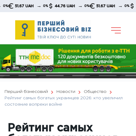
Skip
→
→
→
51.67 UAH
44.76 UAH
51.67 UAH
44.76
0%
0%
0%
to
content
Перший бізнесовий
Новости
Общество
Рейтинг самых богатых украинцев 2026: кто увеличил
состояние вопреки войне
Рейтинг самых