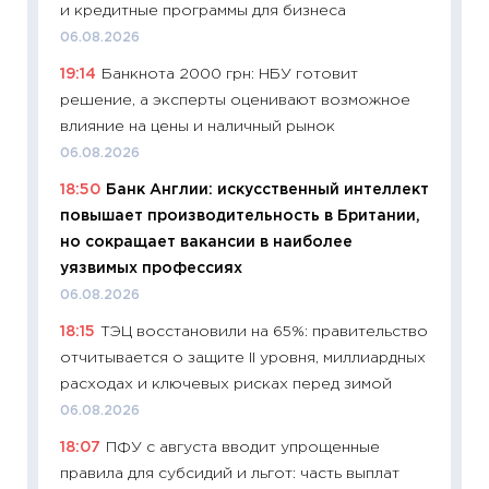
и кредитные программы для бизнеса
06.04.2
06.08.2026
11:24
Ск
19:14
Банкнота 2000 грн: НБУ готовит
сдержи
решение, а эксперты оценивают возможное
Майком
влияние на цены и наличный рынок
перев
06.08.2026
30.03.2
18:50
Банк Англии: искусственный интеллект
11:26
Зо
повышает производительность в Британии,
время 
но сокращает вакансии в наиболее
12.03.20
уязвимых профессиях
11:27
Эк
06.08.2026
что из
18:15
ТЭЦ восстановили на 65%: правительство
перспе
отчитывается о защите II уровня, миллиардных
24.02.2
расходах и ключевых рисках перед зимой
11:26
П
06.08.2026
2025-2
18:07
ПФУ с августа вводит упрощенные
сбереж
правила для субсидий и льгот: часть выплат
Institu