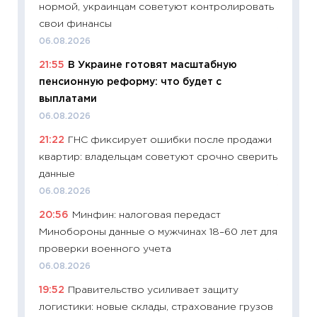
нормой, украинцам советуют контролировать
ваканс
свои финансы
11.06.20
06.08.2026
11:27
До
21:55
В Украине готовят масштабную
промыш
пенсионную реформу: что будет с
30.04.2
выплатами
11:32
Бо
06.08.2026
уверен
21:22
ГНС фиксирует ошибки после продажи
поведе
квартир: владельцам советуют срочно сверить
27.04.2
данные
11:28
По
06.08.2026
измени
20:56
Минфин: налоговая передаст
в 2026
Минобороны данные о мужчинах 18–60 лет для
13.04.20
проверки военного учета
11:29
Ск
06.08.2026
пасхал
19:52
Правительство усиливает защиту
собств
логистики: новые склады, страхование грузов
сравне