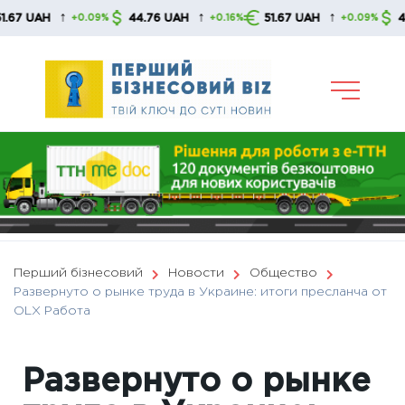
Skip
↑
↑
↑
44.76 UAH
51.67 UAH
44.76 UAH
+0.09%
+0.16%
+0.09%
to
content
Перший бізнесовий
Новости
Общество
Развернуто о рынке труда в Украине: итоги пресланча от
OLX Работа
Развернуто о рынке