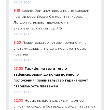
07.08.2026
11:20
Це
9:15
Великобритания ввела новые санкции
будуще
против российских банков и танкеров:
01.07.2
Лондон усиливает давление на
11:24
Пр
энергетический сектор РФ
образо
07.08.2026
платит
8:25
Правительство готовит изменения в
29.06.2
систему соцвыплат: кого коснутся новые
11:27
Вс
правила
Украин
07.08.2026
универ
23:55
Тарифы на газ и тепло
абитур
зафиксировали до конца военного
23.06.2
положения: правительство гарантирует
11:29
До
стабильность платежей
что на
06.08.2026
деклар
22:55
Новые правила взыскания долгов:
19.06.20
списание средств без предупреждения станет
11:22
Ка