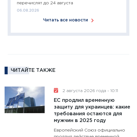
перечислят до 24 августа
18.02.20
06.08.2026
11:27
За
Читать все новости
кто ди
кандид
16.02.20
11:30
Ре
котель
аудита
ЧИТАЙТЕ ТАКЖЕ
30.01.20
11:30
Кр
делают
2 августа 2026 года - 10:11
28.01.20
ЕС продлил временную
11:28
Го
защиту для украинцев: какие
требования остаются для
гранто
мужчин в 2025 году
дефиц
13.01.20
Европейский Союз официально
продлил действие временной