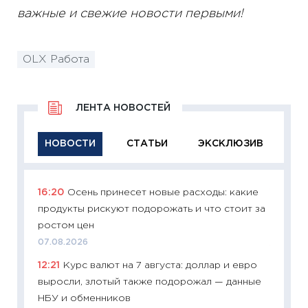
важные и свежие новости первыми!
OLX Работа
ЛЕНТА НОВОСТЕЙ
НОВОСТИ
СТАТЬИ
ЭКСКЛЮЗИВ
16:20
Осень принесет новые расходы: какие
11:29
Ка
продукты рискуют подорожать и что стоит за
успешн
ростом цен
21.07.20
07.08.2026
11:26
Ка
12:21
Курс валют на 7 августа: доллар и евро
риски 
выросли, злотый также подорожал — данные
облига
НБУ и обменников
08.07.2