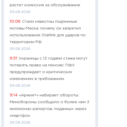
растет комиссия за обслуживание
29.06.2026
09.08.2026
11:27
Вступительн
10:06
Стали известны подлинные
Украине: цена ко
мотивы Маска: почему он запретил
университетов и
использование Starlink для ударов по
абитуриентов
территории РФ
23.06.2026
09.08.2026
11:29
Доллар по 51
9:51
Украинцы с 13 годами стажа могут
тысяч: что на са
потерять право на пенсию: ПФУ
показывает Бюд
предупреждает о критических
2027–2029
изменениях в требованиях
19.06.2026
09.08.2026
11:22
Кадровый д
9:14
«Армия+» набирает обороты:
вакансии: мешаю
Минобороны сообщило о более чем 3
найму
миллионах рапортов, поданных через
11.06.2026
смартфон
11:27
Дорожает ещ
09.08.2026
промышленные ц