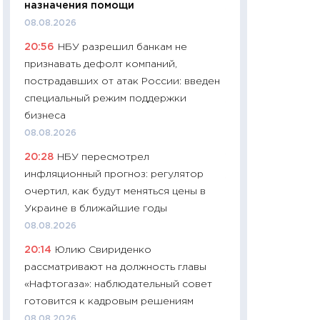
назначения помощи
11:24
Сколько сто
08.08.2026
сдерживание в 20
20:56
НБУ разрешил банкам не
разговора с Май
признавать дефолт компаний,
арифметики пер
пострадавших от атак России: введен
30.03.2026
специальный режим поддержки
11:26
Золото по $
бизнеса
$80: время покуп
08.08.2026
фиксировать при
20:28
НБУ пересмотрел
12.03.2026
инфляционный прогноз: регулятор
11:27
Экономика 
очертил, как будут меняться цены в
войны: что измен
Украине в ближайшие годы
какие перспектив
08.08.2026
стабильности
20:14
Юлию Свириденко
24.02.2026
рассматривают на должность главы
11:26
Потреблени
«Нафтогаза»: наблюдательный совет
украинцев 2025-2
готовится к кадровым решениям
расходов, сбере
08.08.2026