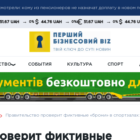
мотрели: кому из пенсионеров не назначат доплату в новом 
ла: «Челси» разгромил «Милан» и завоевал первый трофей п
→
→
→
→
44.76 UAH
51.67 UAH
44.76 UAH
0%
0%
0%
0%
 Эванс без супергеройского плана
СТВО
СОБЫТИЯ
КУЛЬТУРА
СПОРТ
Правительство проверит фиктивные «брони» в спортзалах
роверит фиктивные