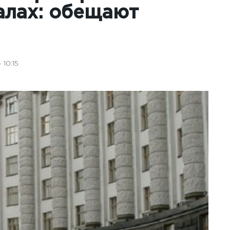
алах: обещают
 10:15