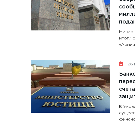
сообщ
милли
пода
Минист
итоги 
«Армия+
26 
Банк
перес
счета
защи
В Укра
сущест
финанс