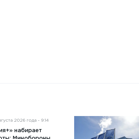
Бизнес-Диалог: Влияние
искусственного интеллекта
на деятельность советов
директоров
густа 2026 года - 9:14
ия+» набирает
оты: Минобороны