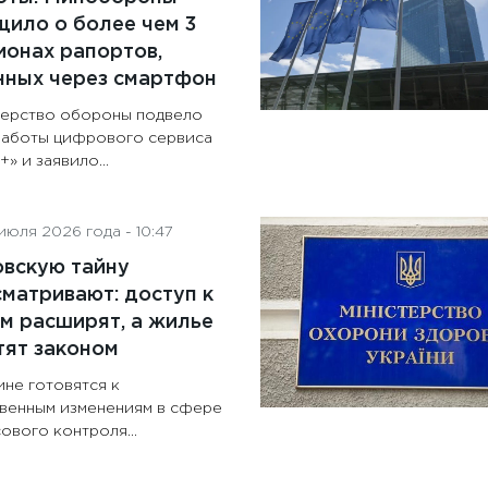
ило о более чем 3
онах рапортов,
нных через смартфон
ерство обороны подвело
работы цифрового сервиса
» и заявило...
июля 2026 года - 10:47
овскую тайну
матривают: доступ к
м расширят, а жилье
тят законом
ине готовятся к
венным изменениям в сфере
ового контроля...