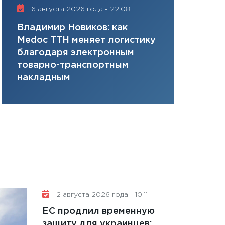
плана, грантова
6 августа 2026 года - 22:08
16 июля 20
управляемый де
Владимир Новиков: как
Сергей Ко
13.01.2026
Medoc ТТН меняет логистику
платит за 
11:30
Стратегичес
благодаря электронным
сервисов т
портфель будущ
товарно-транспортным
одного»
31.12.2025
накладным
Читать вс
2 августа 2026 года - 10:11
ЕС продлил временную
защиту для украинцев: