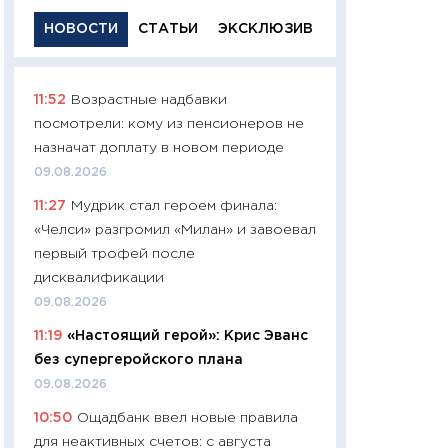
НОВОСТИ
СТАТЬИ
ЭКСКЛЮЗИВ
11:52
Возрастные надбавки
11:29
Качественн
посмотрели: кому из пенсионеров не
основа успешног
назначат доплату в новом периоде
21.07.2026
09.08.2026
11:26
Как заработ
11:27
Мудрик стал героем финала:
доходность, риск
«Челси» разгромил «Милан» и завоевал
покупки государ
первый трофей после
08.07.2026
дисквалификации
11:20
Цена здоров
09.08.2026
медицина будуще
11:19
«Настоящий герой»: Крис Эванс
расходы людей
без супергеройского плана
01.07.2026
09.08.2026
11:24
Профессии б
10:50
Ощадбанк ввел новые правила
двигается образо
для неактивных счетов: с августа
навыки будут пл