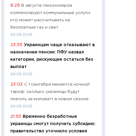
8:29
В августе пенсионеров
чеки
компенсируют коммунальные услуги:
30.04.2026
кто может рассчитывать на
11:32
Больше сбе
бесплатные газ и свет
уверенности: как
09.08.2026
финансовое пове
23:55
Украинцам чаще отказывают в
27.04.2026
назначении пенсии: ПФУ назвал
11:28
Почему еда 
категории, рискующие остаться без
бюджет: как изм
выплат
продуктовая кор
08.08.2026
2026 году
23:02
С 1 сентября меняется ночной
13.04.2026
тариф: сколько украинцы будут
11:29
Сколько дей
платить за киловатт в новом сезоне
пасхальная корзи
08.08.2026
собственный рас
21:55
Временно безработные
набора по сравн
украинцы смогут получить субсидию:
официальной оц
правительство уточнило условия
06.04.2026