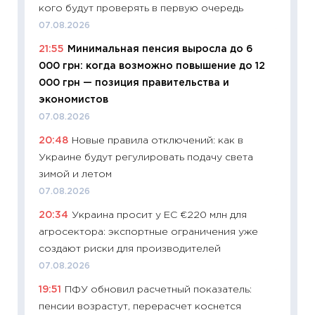
кого будут проверять в первую очередь
01.07.2
07.08.2026
11:24
Пр
21:55
Минимальная пенсия выросла до 6
образо
000 грн: когда возможно повышение до 12
платит
000 грн — позиция правительства и
29.06.2
экономистов
11:27
Вс
07.08.2026
Украин
20:48
Новые правила отключений: как в
универ
Украине будут регулировать подачу света
абитур
зимой и летом
23.06.2
07.08.2026
11:29
До
20:34
Украина просит у ЕС €220 млн для
что на
агросектора: экспортные ограничения уже
деклар
создают риски для производителей
19.06.20
07.08.2026
11:22
Ка
19:51
ПФУ обновил расчетный показатель:
ваканс
пенсии возрастут, перерасчет коснется
11.06.20