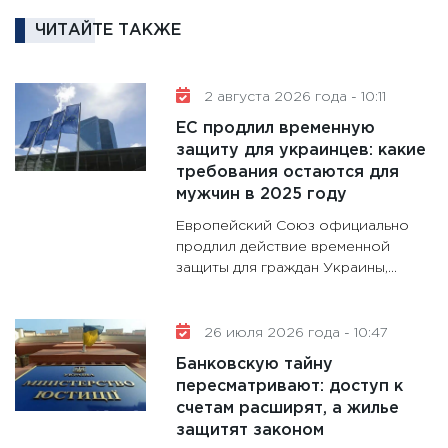
кто ди
ЧИТАЙТЕ ТАКЖЕ
кандид
16.02.20
2 августа 2026 года - 10:11
11:30
Ре
ЕС продлил временную
котель
защиту для украинцев: какие
аудита
требования остаются для
30.01.20
мужчин в 2025 году
11:30
Кр
Европейский Союз официально
делают
продлил действие временной
28.01.20
защиты для граждан Украины,...
11:28
Го
гранто
26 июля 2026 года - 10:47
дефиц
Банковскую тайну
13.01.20
пересматривают: доступ к
11:30
Ст
счетам расширят, а жилье
будуще
защитят законом
31.12.20