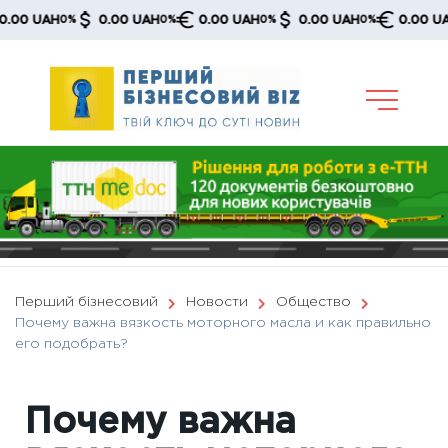
Skip
UAH
0.00 UAH
0.00 UAH
0.00 UAH
0.00 UAH
0%
0%
0%
0%
0%
to
content
Перший бізнесовий
Новости
Общество
Почему важна вязкость моторного масла и как правильно
его подобрать?
Почему важна