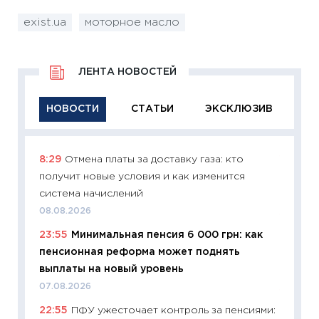
exist.ua
моторное масло
ЛЕНТА НОВОСТЕЙ
НОВОСТИ
СТАТЬИ
ЭКСКЛЮЗИВ
8:29
Отмена платы за доставку газа: кто
11:29
Ка
получит новые условия и как изменится
успешн
система начислений
21.07.20
08.08.2026
11:26
Ка
23:55
Минимальная пенсия 6 000 грн: как
риски 
пенсионная реформа может поднять
облига
выплаты на новый уровень
08.07.2
07.08.2026
11:20
Це
22:55
ПФУ ужесточает контроль за пенсиями:
будуще