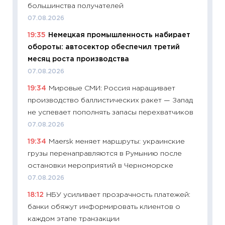
большинства получателей
11:27
До
07.08.2026
промыш
19:35
Немецкая промышленность набирает
30.04.2
обороты: автосектор обеспечил третий
11:32
Бо
месяц роста производства
уверен
07.08.2026
поведе
19:34
Мировые СМИ: Россия наращивает
27.04.2
производство баллистических ракет — Запад
11:28
По
не успевает пополнять запасы перехватчиков
измени
07.08.2026
в 2026
19:34
Maersk меняет маршруты: украинские
13.04.20
грузы перенаправляются в Румынию после
11:29
Ск
остановки мероприятий в Черноморске
пасхал
07.08.2026
собств
18:12
НБУ усиливает прозрачность платежей:
сравне
банки обяжут информировать клиентов о
06.04.2
каждом этапе транзакции
11:24
Ск