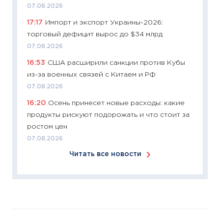
07.08.2026
сдержи
17:17
Импорт и экспорт Украины-2026:
Майком
торговый дефицит вырос до $34 млрд
перев
07.08.2026
30.03.2
16:53
США расширили санкции против Кубы
11:26
Зо
из-за военных связей с Китаем и РФ
время 
07.08.2026
12.03.20
16:20
Осень принесет новые расходы: какие
11:27
Эк
продукты рискуют подорожать и что стоит за
что из
ростом цен
перспе
07.08.2026
24.02.2
Читать все новости
11:26
П
2025-2
сбереж
Institu
18.02.20
11:27
За