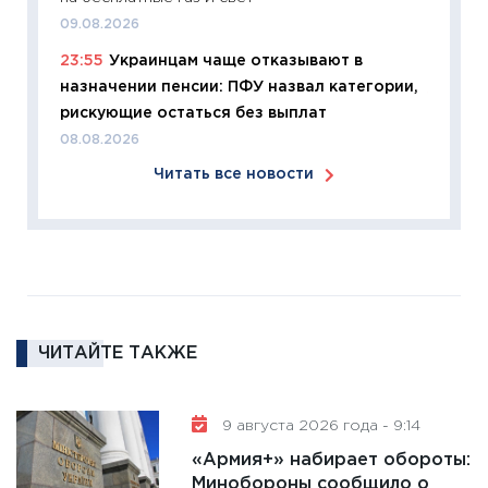
что из
09.08.2026
перспе
23:55
Украинцам чаще отказывают в
24.02.2
назначении пенсии: ПФУ назвал категории,
11:26
П
рискующие остаться без выплат
2025-2
08.08.2026
сбереж
Читать все новости
Institu
18.02.20
11:27
За
кто ди
кандид
16.02.20
ЧИТАЙТЕ ТАКЖЕ
11:30
Ре
котель
аудита
9 августа 2026 года - 9:14
30.01.20
«Армия+» набирает обороты:
11:30
Кр
Минобороны сообщило о