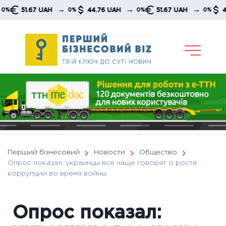
Skip
→
→
→
51.67 UAH
44.76 UAH
51.67 UAH
44.76 
0%
0%
0%
to
content
Перший бізнесовий
Новости
Общество
Опрос показал: украинцы все чаще говорят о росте
коррупции во время войны
Опрос показал: