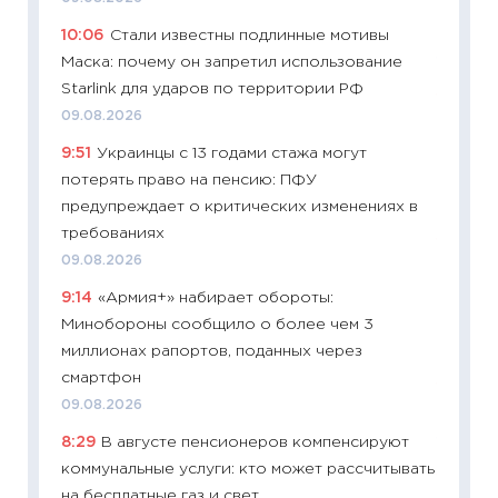
измени
10:06
Стали известны подлинные мотивы
в 2026
Маска: почему он запретил использование
13.04.20
Starlink для ударов по территории РФ
11:29
Ск
09.08.2026
пасхал
9:51
Украинцы с 13 годами стажа могут
собств
потерять право на пенсию: ПФУ
сравне
предупреждает о критических изменениях в
06.04.2
требованиях
11:24
Ск
09.08.2026
сдержи
9:14
«Армия+» набирает обороты:
Майком
Минобороны сообщило о более чем 3
перев
миллионах рапортов, поданных через
30.03.2
смартфон
11:26
Зо
09.08.2026
время 
8:29
В августе пенсионеров компенсируют
12.03.20
коммунальные услуги: кто может рассчитывать
11:27
Эк
на бесплатные газ и свет