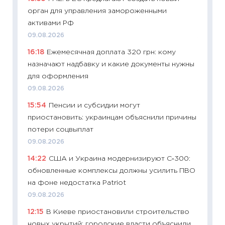
орган для управления замороженными
успешн
активами РФ
21.07.20
09.08.2026
11:26
Ка
16:18
Ежемесячная доплата 320 грн: кому
риски 
назначают надбавку и какие документы нужны
облига
для оформления
08.07.2
09.08.2026
11:20
Це
15:54
Пенсии и субсидии могут
будуще
приостановить: украинцам объяснили причины
01.07.2
потери соцвыплат
11:24
Пр
09.08.2026
образо
14:22
США и Украина модернизируют С‑300:
платит
обновленные комплексы должны усилить ПВО
29.06.2
на фоне недостатка Patriot
11:27
Вс
09.08.2026
Украин
12:15
В Киеве приостановили строительство
универ
новых укрытий: городские власти объяснили,
абитур