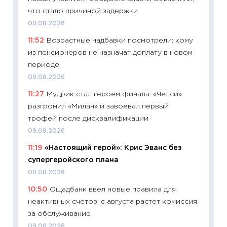
что стало причиной задержки
23.06.2
09.08.2026
11:29
До
11:52
Возрастные надбавки посмотрели: кому
что на
из пенсионеров не назначат доплату в новом
деклар
периоде
19.06.20
09.08.2026
11:22
Ка
11:27
Мудрик стал героем финала: «Челси»
ваканс
разгромил «Милан» и завоевал первый
11.06.20
трофей после дисквалификации
11:27
До
09.08.2026
промыш
11:19
«Настоящий герой»: Крис Эванс без
30.04.2
супергеройского плана
11:32
Бо
09.08.2026
уверен
10:50
Ощадбанк ввел новые правила для
поведе
неактивных счетов: с августа растет комиссия
27.04.2
за обслуживание
11:28
По
09.08.2026