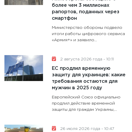
делают
более чем 3 миллионах
28.01.20
рапортов, поданных через
смартфон
11:28
Го
гранто
Министерство обороны подвело
дефиц
итоги работы цифрового сервиса
«Армия+» и заявило...
13.01.20
11:30
Ст
будуще
2 августа 2026 года - 10:11
31.12.20
ЕС продлил временную
защиту для украинцев: какие
требования остаются для
мужчин в 2025 году
Европейский Союз официально
продлил действие временной
защиты для граждан Украины,...
26 июля 2026 года - 10:47