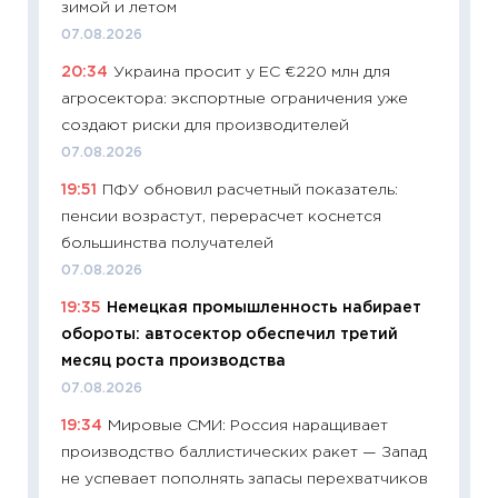
зимой и летом
23.06.2
07.08.2026
11:29
До
20:34
Украина просит у ЕС €220 млн для
что на
агросектора: экспортные ограничения уже
деклар
создают риски для производителей
19.06.20
07.08.2026
11:22
Ка
19:51
ПФУ обновил расчетный показатель:
ваканс
пенсии возрастут, перерасчет коснется
11.06.20
большинства получателей
11:27
До
07.08.2026
промыш
19:35
Немецкая промышленность набирает
30.04.2
обороты: автосектор обеспечил третий
11:32
Бо
месяц роста производства
уверен
07.08.2026
поведе
19:34
Мировые СМИ: Россия наращивает
27.04.2
производство баллистических ракет — Запад
11:28
По
не успевает пополнять запасы перехватчиков
измени