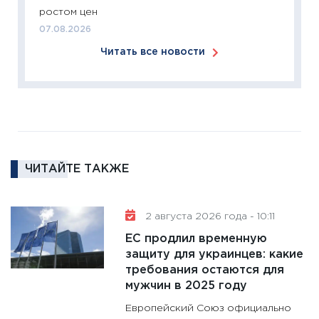
ростом цен
перспе
07.08.2026
24.02.2
Читать все новости
11:26
П
2025-2
сбереж
Institu
18.02.20
11:27
За
кто ди
ЧИТАЙТЕ ТАКЖЕ
кандид
16.02.20
2 августа 2026 года - 10:11
11:30
Ре
ЕС продлил временную
котель
защиту для украинцев: какие
аудита
требования остаются для
30.01.20
мужчин в 2025 году
11:30
Кр
Европейский Союз официально
делают