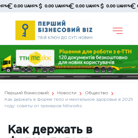
Skip
0.00 UAH
0.00 UAH
0.00 UAH
0.00 UAH
0.0
0%
0%
0%
0%
to
content
Перший бізнесовий
Новости
Общество
Как держать в форме тело и ментальное здоровье в 2025
году: советы от тренеров hiitworks
Как держать в