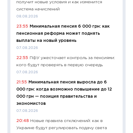
получит новые условия и как изменится
успешн
система начислений
21.07.20
08.08.2026
11:26
Ка
23:55
Минимальная пенсия 6 000 грн: как
риски 
пенсионная реформа может поднять
облига
выплаты на новый уровень
08.07.2
07.08.2026
11:20
Це
22:55
ПФУ ужесточает контроль за пенсиями:
будуще
кого будут проверять в первую очередь
01.07.2
07.08.2026
11:24
Пр
21:55
Минимальная пенсия выросла до 6
образо
000 грн: когда возможно повышение до 12
платит
000 грн — позиция правительства и
29.06.2
экономистов
11:27
Вс
07.08.2026
Украин
20:48
Новые правила отключений: как в
универ
Украине будут регулировать подачу света
абитур