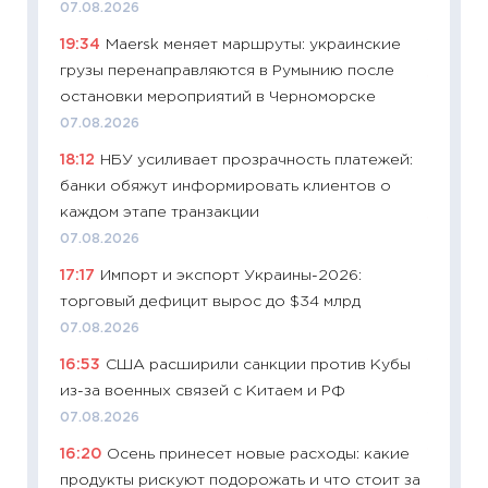
07.08.2026
в 2026
19:34
Maersk меняет маршруты: украинские
13.04.20
грузы перенаправляются в Румынию после
11:29
Ск
остановки мероприятий в Черноморске
пасхал
07.08.2026
собств
18:12
НБУ усиливает прозрачность платежей:
сравне
банки обяжут информировать клиентов о
06.04.2
каждом этапе транзакции
11:24
Ск
07.08.2026
сдержи
17:17
Импорт и экспорт Украины-2026:
Майком
торговый дефицит вырос до $34 млрд
перев
07.08.2026
30.03.2
16:53
США расширили санкции против Кубы
11:26
Зо
из-за военных связей с Китаем и РФ
время 
07.08.2026
12.03.20
16:20
Осень принесет новые расходы: какие
11:27
Эк
продукты рискуют подорожать и что стоит за
что из