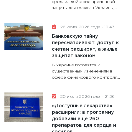
продлил действие временной
28.01.20
защиты для граждан Украины,...
11:28
Го
гранто
26 июля 2026 года - 10:47
дефиц
Банковскую тайну
13.01.20
пересматривают: доступ к
11:30
Ст
счетам расширят, а жилье
будуще
защитят законом
31.12.20
В Украине готовятся к
существенным изменениям в
сфере финансового контроля...
20 июля 2026 года - 21:36
«Доступные лекарства»
расширили: в программу
добавили еще 260
препаратов для сердца и
сосудов