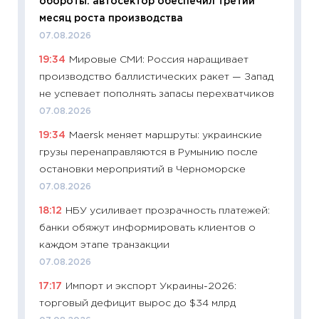
обороты: автосектор обеспечил третий
11.06.20
месяц роста производства
11:27
До
07.08.2026
промыш
19:34
Мировые СМИ: Россия наращивает
30.04.2
производство баллистических ракет — Запад
11:32
Бо
не успевает пополнять запасы перехватчиков
уверен
07.08.2026
поведе
19:34
Maersk меняет маршруты: украинские
27.04.2
грузы перенаправляются в Румынию после
11:28
По
остановки мероприятий в Черноморске
измени
07.08.2026
в 2026
18:12
НБУ усиливает прозрачность платежей:
13.04.20
банки обяжут информировать клиентов о
11:29
Ск
каждом этапе транзакции
пасхал
07.08.2026
собств
17:17
Импорт и экспорт Украины-2026:
сравне
торговый дефицит вырос до $34 млрд
06.04.2