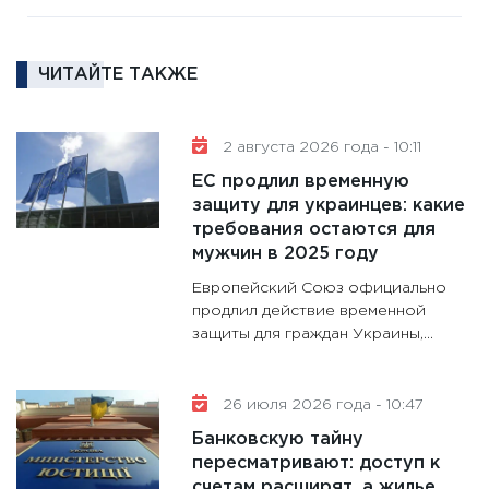
11:27
За
кто ди
кандид
ЧИТАЙТЕ ТАКЖЕ
16.02.20
11:30
Ре
2 августа 2026 года - 10:11
котель
ЕС продлил временную
аудита
защиту для украинцев: какие
30.01.20
требования остаются для
11:30
Кр
мужчин в 2025 году
делают
Европейский Союз официально
28.01.20
продлил действие временной
защиты для граждан Украины,...
11:28
Го
гранто
дефиц
26 июля 2026 года - 10:47
13.01.20
Банковскую тайну
11:30
Ст
пересматривают: доступ к
будуще
счетам расширят, а жилье