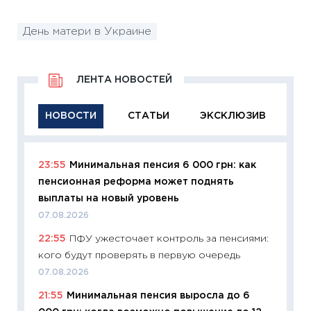
День матери в Украине
ЛЕНТА НОВОСТЕЙ
НОВОСТИ
СТАТЬИ
ЭКСКЛЮЗИВ
23:55
Минимальная пенсия 6 000 грн: как
11:29
Ка
пенсионная реформа может поднять
успешн
выплаты на новый уровень
21.07.20
07.08.2026
11:26
Ка
22:55
ПФУ ужесточает контроль за пенсиями:
риски 
кого будут проверять в первую очередь
облига
07.08.2026
08.07.2
21:55
Минимальная пенсия выросла до 6
11:20
Це