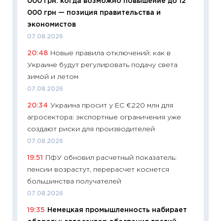
000 грн: когда возможно повышение до 12
будуще
000 грн — позиция правительства и
01.07.2
экономистов
11:24
Пр
07.08.2026
образо
20:48
Новые правила отключений: как в
платит
Украине будут регулировать подачу света
29.06.2
зимой и летом
11:27
Вс
07.08.2026
Украин
20:34
Украина просит у ЕС €220 млн для
универ
агросектора: экспортные ограничения уже
абитур
создают риски для производителей
23.06.2
07.08.2026
11:29
До
19:51
ПФУ обновил расчетный показатель:
что на
пенсии возрастут, перерасчет коснется
деклар
большинства получателей
19.06.20
07.08.2026
11:22
Ка
19:35
Немецкая промышленность набирает
ваканс