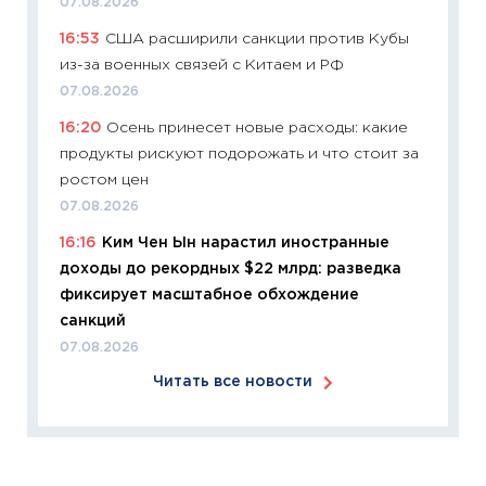
07.08.2026
11:24
Ск
16:53
США расширили санкции против Кубы
сдержи
из-за военных связей с Китаем и РФ
Майком
перев
07.08.2026
30.03.2
16:20
Осень принесет новые расходы: какие
продукты рискуют подорожать и что стоит за
11:26
Зо
ростом цен
время 
07.08.2026
12.03.20
16:16
Ким Чен Ын нарастил иностранные
11:27
Эк
доходы до рекордных $22 млрд: разведка
что из
фиксирует масштабное обхождение
перспе
санкций
24.02.2
07.08.2026
11:26
П
Читать все новости
2025-2
сбереж
Institu
18.02.20