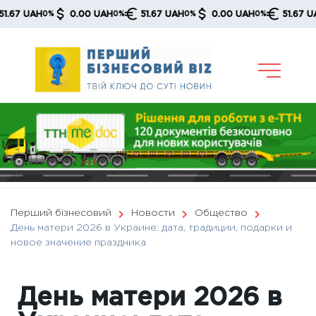
Skip
 UAH
0.00 UAH
51.67 UAH
0.00 UAH
51.67 UAH
0%
0%
0%
0%
0%
to
content
Перший бізнесовий
Новости
Общество
День матери 2026 в Украине: дата, традиции, подарки и
новое значение праздника
День матери 2026 в