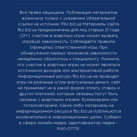
Все права защищены. Публикация материалов
возможна только с указанием обязательной
ссылки на источник: Fbc.biz.ua Материалы сайта
fbc.biz.ua предназначены для лиц старше 21 года
(21+). Участие в азартных играх может вызвать
игровую зависимость. Соблюдайте правила
(принципы) ответственной игры. При
обнаружении первых признаков зависимости
немедленно обратитесь к специалисту. Помните,
что участие в азартных играх не может являться
источником доходов или альтернативой работе.
Информационный ресурс fbc.biz.ua не проводит
игры на реальные и/или виртуальные деньги, сайт
не принимает ни в какой форме оплату ставок и
других платежей, которые связаны/могут быть
связаны с азартными играми, букмекерами или
тотализаторами. Какие-либо материалы на
информационном ресурсе fbc.biz.ua публикуются
исключительно в информационных целях. Cубъект
в сфере онлайн-медиа; идентификатор медиа –
R40-07176.