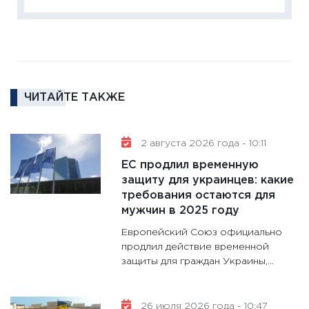
Institu
18.02.20
11:27
За
кто ди
кандид
16.02.20
ЧИТАЙТЕ ТАКЖЕ
11:30
Ре
котель
2 августа 2026 года - 10:11
аудита
ЕС продлил временную
30.01.20
защиту для украинцев: какие
11:30
Кр
требования остаются для
делают
мужчин в 2025 году
28.01.20
Европейский Союз официально
11:28
Го
продлил действие временной
защиты для граждан Украины,...
гранто
дефиц
13.01.20
26 июля 2026 года - 10:47