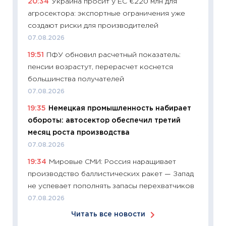
20:34
Украина просит у ЕС €220 млн для
сравне
агросектора: экспортные ограничения уже
06.04.2
создают риски для производителей
11:24
Ск
07.08.2026
сдержи
19:51
ПФУ обновил расчетный показатель:
Майком
пенсии возрастут, перерасчет коснется
перев
большинства получателей
30.03.2
07.08.2026
11:26
Зо
19:35
Немецкая промышленность набирает
время 
обороты: автосектор обеспечил третий
12.03.20
месяц роста производства
11:27
Эк
07.08.2026
что из
19:34
Мировые СМИ: Россия наращивает
перспе
производство баллистических ракет — Запад
24.02.2
не успевает пополнять запасы перехватчиков
11:26
П
07.08.2026
2025-2
Читать все новости
сбереж