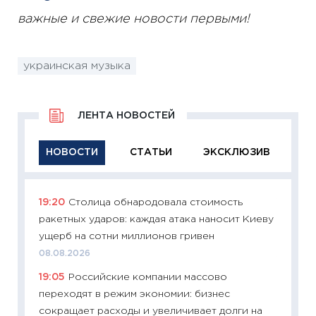
важные и свежие новости первыми!
украинская музыка
ЛЕНТА НОВОСТЕЙ
НОВОСТИ
СТАТЬИ
ЭКСКЛЮЗИВ
19:20
Столица обнародовала стоимость
11:29
Ка
ракетных ударов: каждая атака наносит Киеву
успешн
ущерб на сотни миллионов гривен
21.07.20
08.08.2026
11:26
Ка
19:05
Российские компании массово
риски 
переходят в режим экономии: бизнес
облига
сокращает расходы и увеличивает долги на
08.07.2