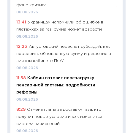
фоне кризиса
11:20
Це
08.08.2026
будуще
13:41
Украинцам напомнили об ошибке в
01.07.2
платежках за газ: сумма может возрасти
11:24
Пр
08.08.2026
образо
12:26
Августовский пересчет субсидий: как
платит
проверить обновленную сумму и решение в
29.06.2
личном кабинете ПФУ
11:27
Вс
08.08.2026
Украин
11:58
Кабмин готовит перезагрузку
универ
пенсионной системы: подробности
абитур
реформы
23.06.2
08.08.2026
11:29
До
8:29
Отмена платы за доставку газа: кто
что на
получит новые условия и как изменится
деклар
система начислений
19.06.20
08.08.2026