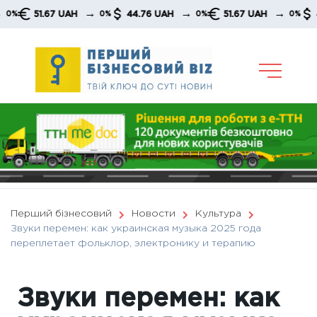
Skip
→
→
→
51.67 UAH
44.76 UAH
51.67 UAH
44.76 U
0%
0%
0%
to
content
Перший бізнесовий
Новости
Культура
Звуки перемен: как украинская музыка 2025 года
переплетает фольклор, электронику и терапию
Звуки перемен: как