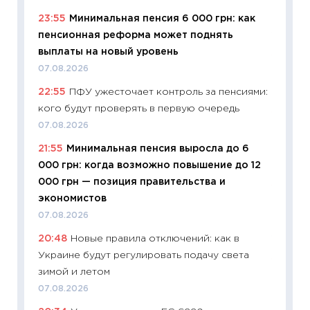
11:22
Ка
23:55
Минимальная пенсия 6 000 грн: как
ваканс
пенсионная реформа может поднять
11.06.20
выплаты на новый уровень
11:27
До
07.08.2026
промыш
22:55
ПФУ ужесточает контроль за пенсиями:
30.04.2
кого будут проверять в первую очередь
11:32
Бо
07.08.2026
уверен
21:55
Минимальная пенсия выросла до 6
поведе
000 грн: когда возможно повышение до 12
27.04.2
000 грн — позиция правительства и
11:28
По
экономистов
измени
07.08.2026
в 2026
20:48
Новые правила отключений: как в
13.04.20
Украине будут регулировать подачу света
11:29
Ск
зимой и летом
пасхал
07.08.2026
собств