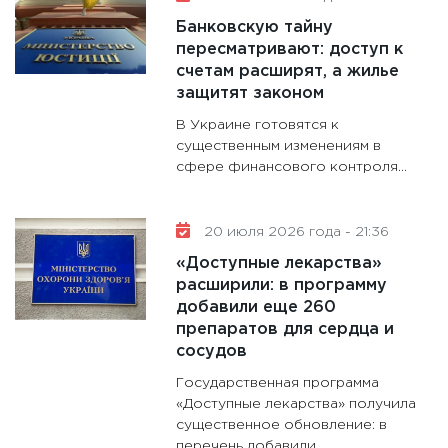
11:30
Ст
Банковскую тайну
будуще
пересматривают: доступ к
31.12.20
счетам расширят, а жилье
защитят законом
В Украине готовятся к
существенным изменениям в
сфере финансового контроля...
20 июля 2026 года - 21:36
«Доступные лекарства»
расширили: в программу
добавили еще 260
препаратов для сердца и
сосудов
Государственная программа
«Доступные лекарства» получила
существенное обновление: в
перечень добавили...