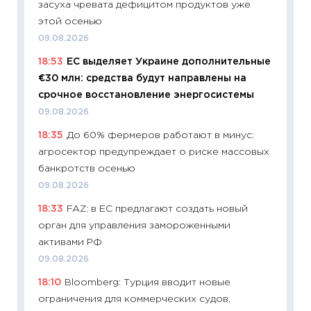
засуха чревата дефицитом продуктов уже
11:29
Ск
этой осенью
пасхал
09.08.2026
собств
18:53
ЕС выделяет Украине дополнительные
сравне
€30 млн: средства будут направлены на
06.04.2
срочное восстановление энергосистемы
11:24
Ск
09.08.2026
сдержи
18:35
До 60% фермеров работают в минус:
Майком
агросектор предупреждает о риске массовых
перев
банкротств осенью
30.03.2
09.08.2026
11:26
Зо
18:33
FAZ: в ЕС предлагают создать новый
время 
орган для управления замороженными
12.03.20
активами РФ
11:27
Эк
09.08.2026
что из
18:10
Bloomberg: Турция вводит новые
перспе
ограничения для коммерческих судов,
24.02.2