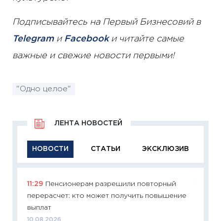
Подписывайтесь на Первый Бизнесовий в
Telegram
и
Facebook
и читайте самые
важные и свежие новости первыми!
"Одно целое"
ЛЕНТА НОВОСТЕЙ
НОВОСТИ
СТАТЬИ
ЭКСКЛЮЗИВ
11:29
Пенсионерам разрешили повторный
11:29
Ка
перерасчет: кто может получить повышение
успешн
выплат
21.07.20
10.08.2026