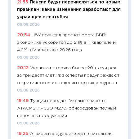
21:55
Пенсии будут перечисляться по новым
что на
правилам: какие изменения заработают для
деклар
украинцев с сентября
19.06.20
09.08.2026
11:22
Ка
20:54
НБУ повысил прогноз роста ВВП:
ваканс
экономика ускорится до 2,1% в III квартале и
11.06.20
4,2% в IV квартале 2026 года
11:27
До
09.08.2026
промыш
20:12
Украина потеряла более 20 тысяч рек
30.04.2
за три десятилетия: эксперты предупреждают
11:32
Бо
о критическом истощении водных ресурсов
уверен
09.08.2026
поведе
19:49
Турция передает Украине ракеты
27.04.2
ATACMS и РСЗО M270: обнародован полный
11:28
По
перечень вооружения
измени
09.08.2026
в 2026
19:26
Аграрии предупреждают: длительная
13.04.20