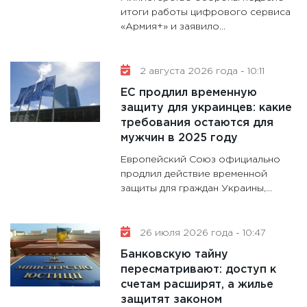
гранто
итоги работы цифрового сервиса
«Армия+» и заявило...
дефиц
13.01.20
11:30
Ст
2 августа 2026 года - 10:11
будуще
ЕС продлил временную
31.12.20
защиту для украинцев: какие
требования остаются для
мужчин в 2025 году
Европейский Союз официально
продлил действие временной
защиты для граждан Украины,...
26 июля 2026 года - 10:47
Банковскую тайну
пересматривают: доступ к
счетам расширят, а жилье
защитят законом