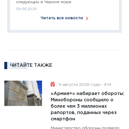
следующих в Черное море
11:26
П
09.08.2026
2025-2
Читать все новости
сбереж
Institu
18.02.20
11:27
За
кто ди
кандид
16.02.20
ЧИТАЙТЕ ТАКЖЕ
11:30
Ре
котель
9 августа 2026 года - 9:14
аудита
«Армия+» набирает обороты:
30.01.20
Минобороны сообщило о
11:30
Кр
более чем 3 миллионах
делают
рапортов, поданных через
28.01.20
смартфон
11:28
Го
Министерство обороны подвело