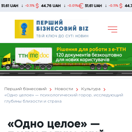
Skip
↓
↓
↓
↓
44.76 UAH
51.61 UAH
44.76 UAH
-0.11%
-0.01%
-0.11%
to
content
Перший бізнесовий
Новости
Культура
«Одно целое» — психологический горор, исследующий
глубины близости и страха
«Одно целое» —