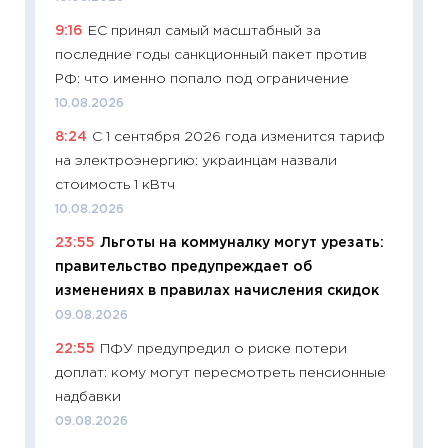
11:26
Ка
9:16
ЕС принял самый масштабный за
риски 
последние годы санкционный пакет против
облига
РФ: что именно попало под ограничение
08.07.2
10.08.2026
11:20
Це
8:24
С 1 сентября 2026 года изменится тариф
будуще
на электроэнергию: украинцам назвали
01.07.2
стоимость 1 кВтч
11:24
Пр
10.08.2026
образо
23:55
Льготы на коммуналку могут урезать:
платит
правительство предупреждает об
29.06.2
изменениях в правилах начисления скидок
11:27
Вс
09.08.2026
Украин
22:55
ПФУ предупредил о риске потери
универ
доплат: кому могут пересмотреть пенсионные
абитур
надбавки
23.06.2
09.08.2026
11:29
До