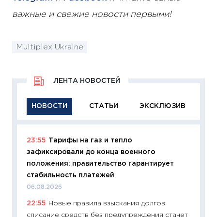
важные и свежие новости первыми!
Multiplex Ukraine
ЛЕНТА НОВОСТЕЙ
НОВОСТИ
СТАТЬИ
ЭКСКЛЮЗИВ
23:55
Тарифы на газ и тепло
11:29
Ка
зафиксировали до конца военного
успешн
положения: правительство гарантирует
21.07.20
стабильность платежей
11:26
Ка
06.08.2026
риски 
22:55
Новые правила взыскания долгов:
облига
списание средств без предупреждения станет
08.07.2