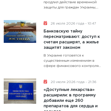
продлил действие временной
11:30
Ст
защиты для граждан Украины,...
будуще
31.12.20
26 июля 2026 года - 10:47
Банковскую тайну
пересматривают: доступ к
счетам расширят, а жилье
защитят законом
В Украине готовятся к
существенным изменениям в
сфере финансового контроля...
20 июля 2026 года - 21:36
«Доступные лекарства»
расширили: в программу
добавили еще 260
препаратов для сердца и