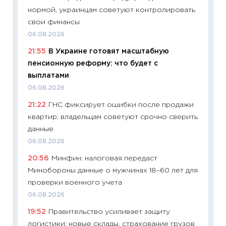
нормой, украинцам советуют контролировать
11:20
Це
свои финансы
будуще
06.08.2026
01.07.2
21:55
В Украине готовят масштабную
11:24
Пр
пенсионную реформу: что будет с
образо
выплатами
платит
06.08.2026
29.06.2
21:22
ГНС фиксирует ошибки после продажи
11:27
Вс
квартир: владельцам советуют срочно сверить
Украин
данные
универ
06.08.2026
абитур
20:56
Минфин: налоговая передаст
23.06.2
Минобороны данные о мужчинах 18–60 лет для
11:29
До
проверки военного учета
что на
06.08.2026
деклар
19:52
Правительство усиливает защиту
19.06.20
логистики: новые склады, страхование грузов