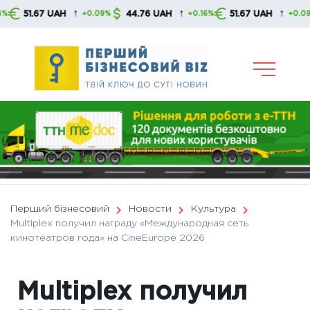
Skip
↑
↑
↑
1.67 UAH
44.76 UAH
51.67 UAH
4
+0.09%
+0.16%
+0.09%
to
content
Перший бізнесовий
Новости
Культура
Multiplex получил награду «Международная сеть
кинотеатров года» на CineEurope 2026
Multiplex получил