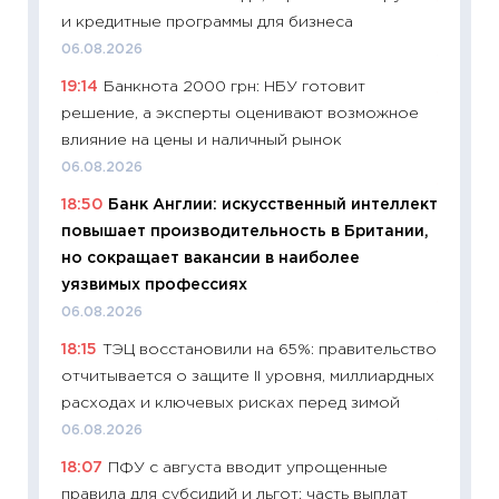
11:22
Ка
и кредитные программы для бизнеса
ваканс
06.08.2026
11.06.20
19:14
Банкнота 2000 грн: НБУ готовит
11:27
До
решение, а эксперты оценивают возможное
промыш
влияние на цены и наличный рынок
30.04.2
06.08.2026
11:32
Бо
18:50
Банк Англии: искусственный интеллект
уверен
повышает производительность в Британии,
поведе
но сокращает вакансии в наиболее
27.04.2
уязвимых профессиях
11:28
По
06.08.2026
измени
18:15
ТЭЦ восстановили на 65%: правительство
в 2026
отчитывается о защите II уровня, миллиардных
13.04.20
расходах и ключевых рисках перед зимой
11:29
Ск
06.08.2026
пасхал
18:07
ПФУ с августа вводит упрощенные
собств
правила для субсидий и льгот: часть выплат