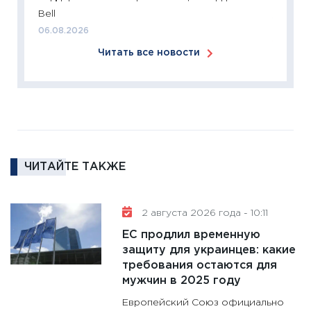
Institu
Bell
18.02.20
06.08.2026
11:27
За
Читать все новости
кто ди
кандид
16.02.20
11:30
Ре
котель
аудита
ЧИТАЙТЕ ТАКЖЕ
30.01.20
11:30
Кр
делают
2 августа 2026 года - 10:11
28.01.20
ЕС продлил временную
11:28
Го
защиту для украинцев: какие
требования остаются для
гранто
мужчин в 2025 году
дефиц
13.01.20
Европейский Союз официально