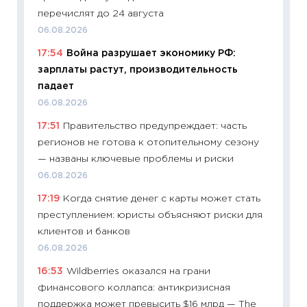
сравне
перечислят до 24 августа
06.04.2
06.08.2026
11:24
Ск
17:54
Война разрушает экономику РФ:
сдержи
зарплаты растут, производительность
Майком
падает
перев
06.08.2026
30.03.2
17:51
Правительство предупреждает: часть
11:26
Зо
регионов не готова к отопительному сезону
время 
— названы ключевые проблемы и риски
12.03.20
06.08.2026
11:27
Эк
17:19
Когда снятие денег с карты может стать
что из
преступлением: юристы объясняют риски для
перспе
клиентов и банков
24.02.2
06.08.2026
11:26
П
16:53
Wildberries оказался на грани
2025-2
финансового коллапса: антикризисная
сбереж
поддержка может превысить $16 млрд — The