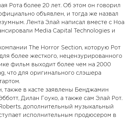
ая Рота более 20 лет. Об этом он говорил
 официально объявлен, и тогда же назвал
зумным. Лента Элай написал вместе с Ноа
сировали Media Capital Technologies и
омпании The Horror Section, которую Рот
для более жесткого, нецензурированного
ике фильм выходит более чем на 2000
ing, что для оригинального слэшера
тартом.
, также в касте заявлены Бенджамин
бботт, Дилан Гоуко, а также сам Элай Рот.
 Roberts, дополнительный музыкальный
выступает исполнительным продюсером в
10 января 2025 года - 8:52