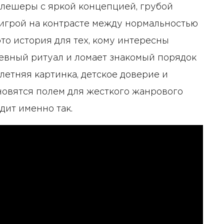
слешеры с яркой концепцией, грубой
Бизнес-Диалог: Влияние
игрой на контрасте между нормальностью
искусственного интеллекта
на деятельность советов
то история для тех, кому интересны
директоров
невный ритуал и ломает знакомый порядок
летняя картинка, детское доверие и
новятся полем для жесткого жанрового
ит именно так.