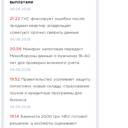
выплатами
чеки
06.08.2026
30.04.2026
21:22
ГНС фиксирует ошибки после
11:32
Больше сбе
продажи квартир: владельцам
уверенности: как
советуют срочно сверить данные
финансовое пове
06.08.2026
27.04.2026
20:56
Минфин: налоговая передаст
11:28
Почему еда 
Минобороны данные о мужчинах 18–60
бюджет: как изм
лет для проверки военного учета
продуктовая кор
06.08.2026
2026 году
19:52
Правительство усиливает защиту
13.04.2026
логистики: новые склады, страхование
11:29
Сколько дей
грузов и кредитные программы для
пасхальная корзи
бизнеса
собственный рас
06.08.2026
набора по сравн
19:14
Банкнота 2000 грн: НБУ готовит
официальной оц
решение, а эксперты оценивают
06.04.2026