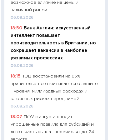
возможное влияние на цены и
11:24
Сколько сто
наличный рынок
сдерживание в 20
06.08.2026
разговора с Май
18:50
Банк Англии: искусственный
арифметики пер
интеллект повышает
30.03.2026
производительность в Британии, но
11:26
Золото по $
сокращает вакансии в наиболее
$80: время покуп
уязвимых профессиях
фиксировать при
06.08.2026
12.03.2026
18:15
ТЭЦ восстановили на 65%:
11:27
Экономика 
правительство отчитывается о защите
войны: что измен
II уровня, миллиардных расходах и
какие перспектив
ключевых рисках перед зимой
стабильности
06.08.2026
24.02.2026
18:07
ПФУ с августа вводит
11:26
Потреблени
упрощенные правила для субсидий и
украинцев 2025-2
льгот: часть выплат перечислят до 24
расходов, сбере
августа