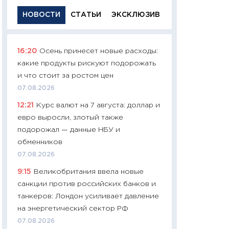
НОВОСТИ
СТАТЬИ
ЭКСКЛЮЗИВ
16:20
Осень принесет новые расходы:
11:29
Качественн
какие продукты рискуют подорожать
основа успешног
и что стоит за ростом цен
21.07.2026
07.08.2026
11:26
Как заработ
12:21
Курс валют на 7 августа: доллар и
доходность, риск
евро выросли, злотый также
покупки государ
подорожал — данные НБУ и
08.07.2026
обменников
11:20
Цена здоров
07.08.2026
медицина будуще
9:15
Великобритания ввела новые
расходы людей
санкции против российских банков и
01.07.2026
танкеров: Лондон усиливает давление
11:24
Профессии б
на энергетический сектор РФ
двигается образо
07.08.2026
навыки будут пл