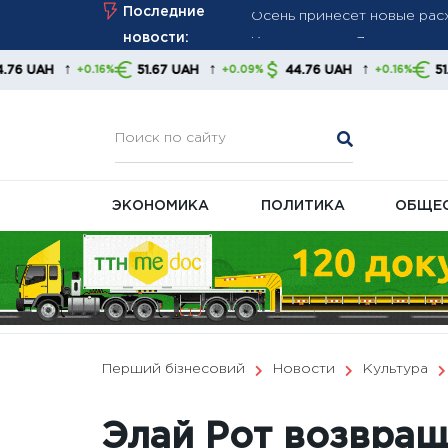
Skip
Последние
Курс валют на 7 августа: 
to
новости:
Великобритания ввела нов
content
↑
↑
↑
51.67 UAH
44.76 UAH
51.67 UAH
16%
+0.09%
+0.16%
+0.
давление на энергетическ
ЭКОНОМИКА
ПОЛИТИКА
ОБЩЕ
Перший бізнесовий
Новости
Культура
Элай Рот возвращ