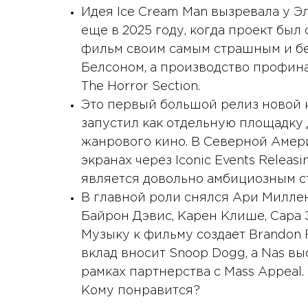
Идея Ice Cream Man вызревала у Эл
еще в 2025 году, когда проект был
фильм своим самым страшным и бе
Белсоном, а производство профинан
The Horror Section.
Это первый большой релиз новой к
запустил как отдельную площадку 
жанрового кино. В Северной Амер
экранах через Iconic Events Releas
является довольно амбициозным с
В главной роли снялся Ари Миллен
Байрон Дэвис, Карен Клише, Сара Э
Музыку к фильму создает Brandon
вклад вносит Snoop Dogg, а Nas 
рамках партнерства с Mass Appeal.
Кому понравится?