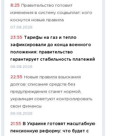
8:25
Правительство готовит
29.06.2026
изменения в систему соцвыплат: кого
11:27
Вступительн
коснутся новые правила
Украине: цена ко
07.08.2026
университетов и
23:55
Тарифы на газ и тепло
абитуриентов
зафиксировали до конца военного
23.06.2026
положения: правительство
11:29
Доллар по 51
гарантирует стабильность платежей
тысяч: что на са
06.08.2026
показывает Бюд
22:55
Новые правила взыскания
2027–2029
долгов: списание средств без
19.06.2026
предупреждения станет нормой,
11:22
Кадровый д
украинцам советуют контролировать
вакансии: мешаю
свои финансы
найму
06.08.2026
11.06.2026
21:55
В Украине готовят масштабную
11:27
Дорожает ещ
пенсионную реформу: что будет с
промышленные ц