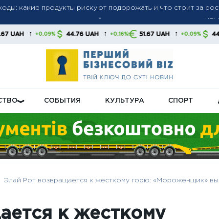
доллар и евро выросли, злотый также подорожал — данные НБ
ые санкции против российских банков и танкеров: Лондон ус
↑
↑
↑
44.76 UAH
51.67 UAH
44.76 UAH
09%
+0.16%
+0.09%
+0.
ий сектор РФ
СТВО
СОБЫТИЯ
КУЛЬТУРА
СПОРТ
Элай Рот возвращается к жесткому горю: «Мороженщик» вых
ается к жесткому