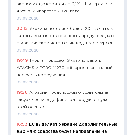
экономика ускорится до 2,1% в III квартале и
11.06.20
4,2% в IV квартале 2026 года
11:27
До
09.08.2026
промыш
20:12
Украина потеряла более 20 тысяч рек
30.04.2
за три десятилетия: эксперты предупреждают
11:32
Бо
о критическом истощении водных ресурсов
уверен
09.08.2026
поведе
19:49
Турция передает Украине ракеты
27.04.2
ATACMS и РСЗО M270: обнародован полный
11:28
По
перечень вооружения
измени
09.08.2026
в 2026
19:26
Аграрии предупреждают: длительная
13.04.20
засуха чревата дефицитом продуктов уже
11:29
Ск
этой осенью
пасхал
09.08.2026
собств
18:53
ЕС выделяет Украине дополнительные
сравне
€30 млн: средства будут направлены на
06.04.2