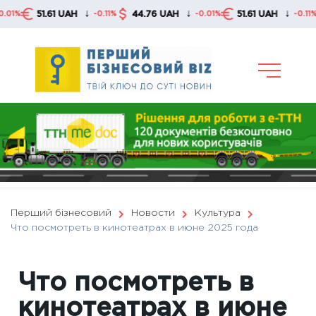
Skip
↓
↓
↓
1 UAH
44.76 UAH
51.61 UAH
44.76 U
-0.11%
-0.01%
-0.11%
to
content
Перший бізнесовий
Новости
Культура
Что посмотреть в кинотеатрах в июне 2025 года
Что посмотреть в
кинотеатрах в июне