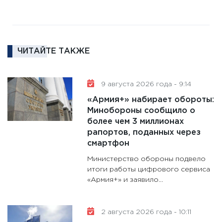
11:27
За
кто ди
кандид
16.02.20
ЧИТАЙТЕ ТАКЖЕ
11:30
Ре
котель
9 августа 2026 года - 9:14
аудита
«Армия+» набирает обороты:
30.01.20
Минобороны сообщило о
11:30
Кр
более чем 3 миллионах
делают
рапортов, поданных через
28.01.20
смартфон
11:28
Го
Министерство обороны подвело
гранто
итоги работы цифрового сервиса
«Армия+» и заявило...
дефиц
13.01.20
11:30
Ст
2 августа 2026 года - 10:11
будуще