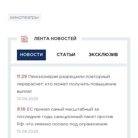
кинотеатры
ЛЕНТА НОВОСТЕЙ
НОВОСТИ
СТАТЬИ
ЭКСКЛЮЗИВ
11:29
Пенсионерам разрешили повторный
11:29
Ка
перерасчет: кто может получить повышение
успешн
выплат
21.07.20
10.08.2026
11:26
Ка
9:16
ЕС принял самый масштабный за
риски 
последние годы санкционный пакет против
облига
РФ: что именно попало под ограничение
08.07.2
10.08.2026
11:20
Це