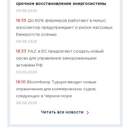
срочное восстановление энергосистемы
11:24
Ск
09.08.2026
сдержи
18:35
До 60% фермеров работают в минус:
Майком
агросектор предупреждает о риске массовых
перев
банкротств осенью
30.03.2
09.08.2026
11:26
Зо
18:33
FAZ: в ЕС предлагают создать новый
время 
орган для управления замороженными
12.03.20
активами РФ
11:27
Эк
09.08.2026
что из
18:10
Bloomberg: Турция вводит новые
перспе
ограничения для коммерческих судов,
24.02.2
следующих в Черное море
11:26
П
09.08.2026
2025-2
Читать все новости
сбереж
Institu
18.02.20