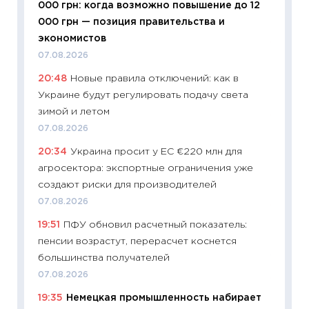
000 грн: когда возможно повышение до 12
будуще
000 грн — позиция правительства и
01.07.2
экономистов
11:24
Пр
07.08.2026
образо
20:48
Новые правила отключений: как в
платит
Украине будут регулировать подачу света
29.06.2
зимой и летом
11:27
Вс
07.08.2026
Украин
20:34
Украина просит у ЕС €220 млн для
универ
агросектора: экспортные ограничения уже
абитур
создают риски для производителей
23.06.2
07.08.2026
11:29
До
19:51
ПФУ обновил расчетный показатель:
что на
пенсии возрастут, перерасчет коснется
деклар
большинства получателей
19.06.20
07.08.2026
11:22
Ка
19:35
Немецкая промышленность набирает
ваканс