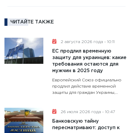
11:27
За
кто ди
кандид
ЧИТАЙТЕ ТАКЖЕ
16.02.20
11:30
Ре
2 августа 2026 года - 10:11
котель
ЕС продлил временную
аудита
защиту для украинцев: какие
30.01.20
требования остаются для
11:30
Кр
мужчин в 2025 году
делают
Европейский Союз официально
28.01.20
продлил действие временной
защиты для граждан Украины,...
11:28
Го
гранто
дефиц
26 июля 2026 года - 10:47
13.01.20
Банковскую тайну
11:30
Ст
пересматривают: доступ к
будуще