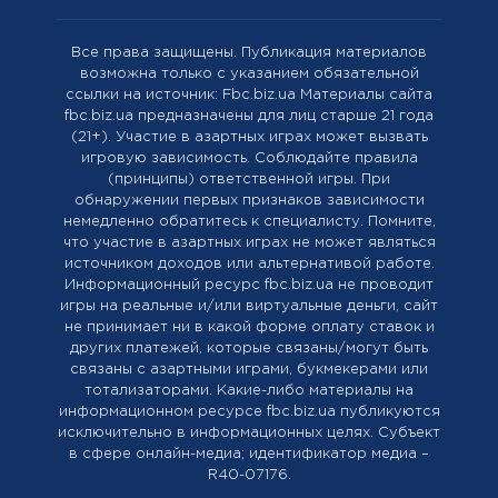
Все права защищены. Публикация материалов
возможна только с указанием обязательной
ссылки на источник: Fbc.biz.ua Материалы сайта
fbc.biz.ua предназначены для лиц старше 21 года
(21+). Участие в азартных играх может вызвать
игровую зависимость. Соблюдайте правила
(принципы) ответственной игры. При
обнаружении первых признаков зависимости
немедленно обратитесь к специалисту. Помните,
что участие в азартных играх не может являться
источником доходов или альтернативой работе.
Информационный ресурс fbc.biz.ua не проводит
игры на реальные и/или виртуальные деньги, сайт
не принимает ни в какой форме оплату ставок и
других платежей, которые связаны/могут быть
связаны с азартными играми, букмекерами или
тотализаторами. Какие-либо материалы на
информационном ресурсе fbc.biz.ua публикуются
исключительно в информационных целях. Cубъект
в сфере онлайн-медиа; идентификатор медиа –
R40-07176.