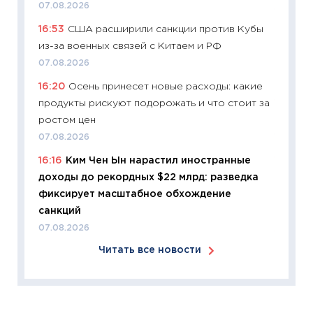
07.08.2026
11:24
Ск
16:53
США расширили санкции против Кубы
сдержи
из-за военных связей с Китаем и РФ
Майком
перев
07.08.2026
30.03.2
16:20
Осень принесет новые расходы: какие
продукты рискуют подорожать и что стоит за
11:26
Зо
ростом цен
время 
07.08.2026
12.03.20
16:16
Ким Чен Ын нарастил иностранные
11:27
Эк
доходы до рекордных $22 млрд: разведка
что из
фиксирует масштабное обхождение
перспе
санкций
24.02.2
07.08.2026
11:26
П
Читать все новости
2025-2
сбереж
Institu
18.02.20