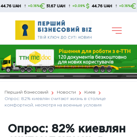
Skip
↑
↑
↑
UAH
51.67 UAH
44.76 UAH
51.67 
+0.16%
+0.09%
+0.16%
to
content
Перший бізнесовий
Новости
Киев
Опрос: 82% киевлян считают жизнь в столице
комфортной, несмотря на военные условия
Опрос: 82% киевлян