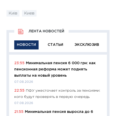
Київ
Киев
ЛЕНТА НОВОСТЕЙ
НОВОСТИ
СТАТЬИ
ЭКСКЛЮЗИВ
23:55
Минимальная пенсия 6 000 грн: как
11:29
Ка
пенсионная реформа может поднять
успешн
выплаты на новый уровень
21.07.20
07.08.2026
11:26
Ка
22:55
ПФУ ужесточает контроль за пенсиями:
риски 
кого будут проверять в первую очередь
облига
07.08.2026
08.07.2
21:55
Минимальная пенсия выросла до 6
11:20
Це