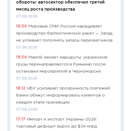
обороты: автосектор обеспечил третий
11.06.20
месяц роста производства
11:27
До
07.08.2026
промыш
19:34
Мировые СМИ: Россия наращивает
30.04.2
производство баллистических ракет — Запад
11:32
Бо
не успевает пополнять запасы перехватчиков
уверен
07.08.2026
поведе
19:34
Maersk меняет маршруты: украинские
27.04.2
грузы перенаправляются в Румынию после
11:28
По
остановки мероприятий в Черноморске
измени
07.08.2026
в 2026
18:12
НБУ усиливает прозрачность платежей:
13.04.20
банки обяжут информировать клиентов о
11:29
Ск
каждом этапе транзакции
пасхал
07.08.2026
собств
17:17
Импорт и экспорт Украины-2026:
сравне
торговый дефицит вырос до $34 млрд
06.04.2