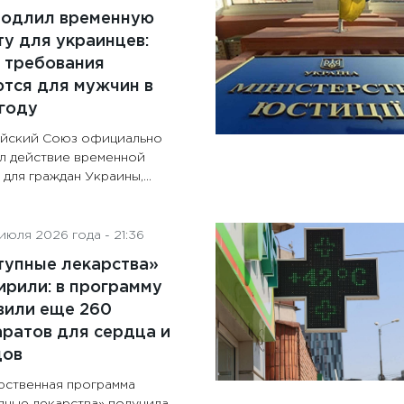
родлил временную
у для украинцев:
 требования
тся для мужчин в
году
йский Союз официально
л действие временной
для граждан Украины,...
июля 2026 года - 21:36
тупные лекарства»
рили: в программу
вили еще 260
ратов для сердца и
дов
рственная программа
пные лекарства» получила