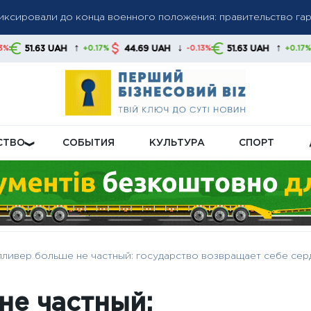
фиксировали до конца военного положения: правительство га
олгов: списание средств без предупреждения станет нормой,
↑
↓
↑
H
44.69 UAH
51.63 UAH
44.69 UAH
+0.17%
-0.13%
+0.17%
 свои финансы
бную пенсионную реформу: что будет с выплатами
СТВО
СОБЫТИЯ
КУЛЬТУРА
СПОРТ
лливер больше не частный: государство возвращает себе сер
не частный: