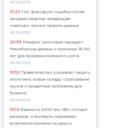
06.08.2026
29.06.2026
21:22
ГНС фиксирует ошибки после
11:27
Вступительн
продажи квартир: владельцам
Украине: цена ко
советуют срочно сверить данные
университетов и
06.08.2026
абитуриентов
20:56
Минфин: налоговая передаст
23.06.2026
Минобороны данные о мужчинах 18–60
11:29
Доллар по 51
лет для проверки военного учета
тысяч: что на са
06.08.2026
показывает Бюд
19:52
Правительство усиливает защиту
2027–2029
логистики: новые склады, страхование
19.06.2026
грузов и кредитные программы для
11:22
Кадровый д
бизнеса
вакансии: мешаю
06.08.2026
найму
19:14
Банкнота 2000 грн: НБУ готовит
11.06.2026
решение, а эксперты оценивают
11:27
Дорожает ещ
возможное влияние на цены и
промышленные ц