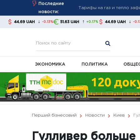
Тарифы на газ и тепло за
Skip
Последние
стабильность платежей
to
новости:
Новые правила взыскания д
content
↓
↑
↓
UAH
51.63 UAH
44.69 UAH
51.63 UA
-0.13%
+0.17%
-0.13%
советуют контролировать
В Украине готовят масшта
ЭКОНОМИКА
ПОЛИТИКА
ОБЩЕ
Перший бізнесовий
Новости
Киев
Гу
Гулливер больше 