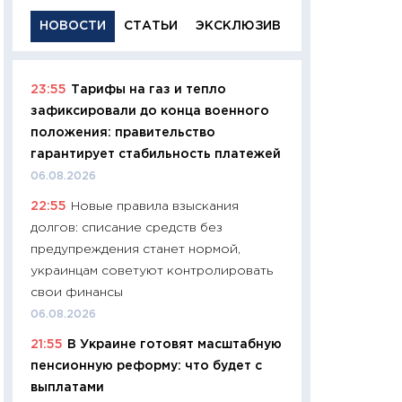
НОВОСТИ
СТАТЬИ
ЭКСКЛЮЗИВ
23:55
Тарифы на газ и тепло
11:29
Качественн
зафиксировали до конца военного
основа успешног
положения: правительство
21.07.2026
гарантирует стабильность платежей
11:26
Как заработ
06.08.2026
доходность, риск
22:55
Новые правила взыскания
покупки государ
долгов: списание средств без
08.07.2026
предупреждения станет нормой,
11:20
Цена здоров
украинцам советуют контролировать
медицина будуще
свои финансы
расходы людей
06.08.2026
01.07.2026
21:55
В Украине готовят масштабную
11:24
Профессии б
пенсионную реформу: что будет с
двигается образо
выплатами
навыки будут пл