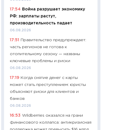
11:24
Сколько сто
17:54
Война разрушает экономику
сдерживание в 20
РФ: зарплаты растут,
разговора с Май
производительность падает
арифметики пер
06.08.2026
30.03.2026
17:51
Правительство предупреждает:
11:26
Золото по $
часть регионов не готова к
$80: время покуп
отопительному сезону — названы
фиксировать при
ключевые проблемы и риски
12.03.2026
06.08.2026
11:27
Экономика 
17:19
Когда снятие денег с карты
войны: что измен
может стать преступлением: юристы
какие перспектив
объясняют риски для клиентов и
стабильности
банков
24.02.2026
06.08.2026
11:26
Потреблени
16:53
Wildberries оказался на грани
украинцев 2025-2
финансового коллапса: антикризисная
расходов, сбере
поддержка может превысить $16 млрд