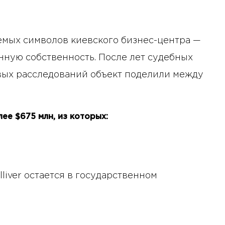
аемых символов киевского бизнес-центра —
ную собственность. После лет судебных
вых расследований объект поделили между
е $675 млн, из которых:
а
iver остается в государственном