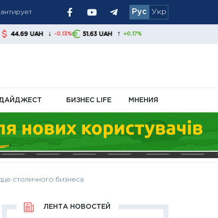
рантирует
Рус
Укр
 украинцам
↓
↑
51.63 UAH
-0.13%
+0.17%
ДАЙДЖЕСТ
БИЗНЕС LIFE
МНЕНИЯ
дце столичного бизнеса
ЛЕНТА НОВОСТЕЙ