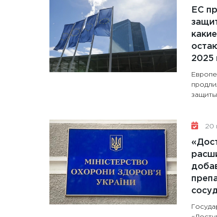
ЕС п
защит
какие
остаю
2025 
Европе
продли
защиты 
20 
«Дос
расши
доба
препа
сосу
Госуда
«Досту