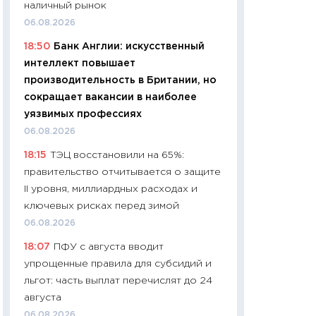
наличный рынок
чеки
06.08.2026
30.04.2026
18:50
Банк Англии: искусственный
11:32
Больше сбе
интеллект повышает
уверенности: как
производительность в Британии, но
финансовое пове
сокращает вакансии в наиболее
27.04.2026
уязвимых профессиях
11:28
Почему еда 
06.08.2026
бюджет: как изм
18:15
ТЭЦ восстановили на 65%:
продуктовая кор
правительство отчитывается о защите
2026 году
II уровня, миллиардных расходах и
13.04.2026
ключевых рисках перед зимой
11:29
Сколько дей
06.08.2026
пасхальная корзи
18:07
ПФУ с августа вводит
собственный рас
упрощенные правила для субсидий и
набора по сравн
льгот: часть выплат перечислят до 24
официальной оц
августа
06.04.2026
06.08.2026