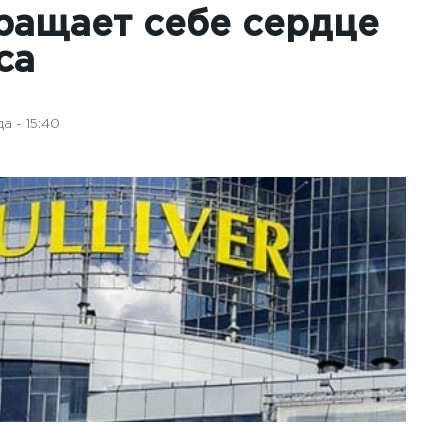
ращает себе сердце
са
а - 15:40