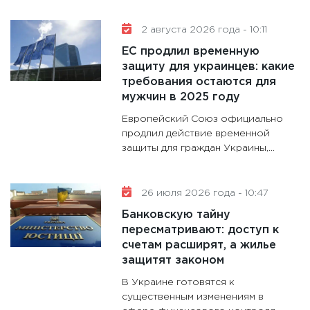
11:30
Кр
делают
2 августа 2026 года - 10:11
28.01.20
ЕС продлил временную
11:28
Го
защиту для украинцев: какие
требования остаются для
гранто
мужчин в 2025 году
дефиц
13.01.20
Европейский Союз официально
продлил действие временной
11:30
Ст
защиты для граждан Украины,...
будуще
31.12.20
26 июля 2026 года - 10:47
Банковскую тайну
пересматривают: доступ к
счетам расширят, а жилье
защитят законом
В Украине готовятся к
существенным изменениям в