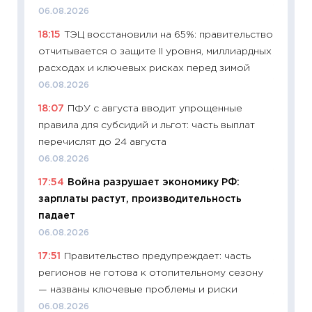
11:28
По
06.08.2026
измени
18:15
ТЭЦ восстановили на 65%: правительство
в 2026
отчитывается о защите II уровня, миллиардных
13.04.20
расходах и ключевых рисках перед зимой
11:29
Ск
06.08.2026
пасхал
18:07
ПФУ с августа вводит упрощенные
собств
правила для субсидий и льгот: часть выплат
сравне
перечислят до 24 августа
06.04.2
06.08.2026
11:24
Ск
17:54
Война разрушает экономику РФ:
сдержи
зарплаты растут, производительность
Майком
падает
перев
06.08.2026
30.03.2
17:51
Правительство предупреждает: часть
11:26
Зо
регионов не готова к отопительному сезону
время 
— названы ключевые проблемы и риски
12.03.20
06.08.2026