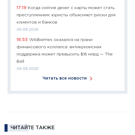
11:27
Эк
17:19
Когда снятие денег с карты может стать
что из
преступлением: юристы объясняют риски для
перспе
клиентов и банков
24.02.2
06.08.2026
11:26
П
16:53
Wildberries оказался на грани
2025-2
финансового коллапса: антикризисная
сбереж
поддержка может превысить $16 млрд — The
Institu
Bell
18.02.20
06.08.2026
11:27
За
Читать все новости
кто ди
кандид
16.02.20
11:30
Ре
котель
аудита
ЧИТАЙТЕ ТАКЖЕ
30.01.20