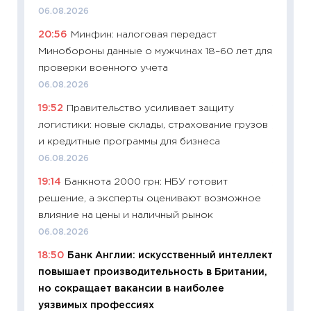
универ
06.08.2026
абитур
20:56
Минфин: налоговая передаст
23.06.2
Минобороны данные о мужчинах 18–60 лет для
11:29
До
проверки военного учета
что на
06.08.2026
деклар
19:52
Правительство усиливает защиту
19.06.20
логистики: новые склады, страхование грузов
11:22
Ка
и кредитные программы для бизнеса
ваканс
06.08.2026
11.06.20
19:14
Банкнота 2000 грн: НБУ готовит
11:27
До
решение, а эксперты оценивают возможное
промыш
влияние на цены и наличный рынок
30.04.2
06.08.2026
11:32
Бо
18:50
Банк Англии: искусственный интеллект
уверен
повышает производительность в Британии,
поведе
но сокращает вакансии в наиболее
27.04.2
уязвимых профессиях