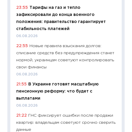
23:55
Тарифы на газ и тепло
11:29
Ка
зафиксировали до конца военного
успешн
положения: правительство гарантирует
21.07.20
стабильность платежей
11:26
Ка
06.08.2026
риски 
22:55
Новые правила взыскания долгов:
облига
списание средств без предупреждения станет
08.07.2
нормой, украинцам советуют контролировать
11:20
Це
свои финансы
будуще
06.08.2026
01.07.2
21:55
В Украине готовят масштабную
11:24
Пр
пенсионную реформу: что будет с
образо
выплатами
платит
06.08.2026
29.06.2
21:22
ГНС фиксирует ошибки после продажи
11:27
Вс
квартир: владельцам советуют срочно сверить
Украин
данные