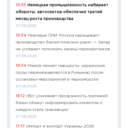
19:35
Немецкая промышленность набирает
ваканс
обороты: автосектор обеспечил третий
11.06.20
месяц роста производства
11:27
До
07.08.2026
промыш
19:34
Мировые СМИ: Россия наращивает
30.04.2
производство баллистических ракет — Запад
11:32
Бо
не успевает пополнять запасы перехватчиков
уверен
07.08.2026
поведе
19:34
Maersk меняет маршруты: украинские
27.04.2
грузы перенаправляются в Румынию после
11:28
По
остановки мероприятий в Черноморске
измени
07.08.2026
в 2026
18:12
НБУ усиливает прозрачность платежей:
13.04.20
банки обяжут информировать клиентов о
11:29
Ск
каждом этапе транзакции
пасхал
07.08.2026
собств
17:17
Импорт и экспорт Украины-2026:
сравне