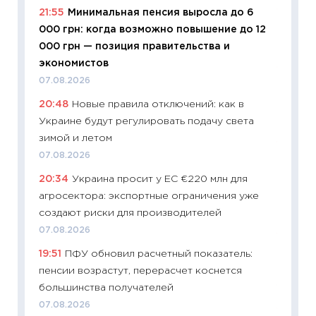
21:55
Минимальная пенсия выросла до 6
11:20
Це
000 грн: когда возможно повышение до 12
будуще
000 грн — позиция правительства и
01.07.2
экономистов
11:24
Пр
07.08.2026
образо
20:48
Новые правила отключений: как в
платит
Украине будут регулировать подачу света
29.06.2
зимой и летом
11:27
Вс
07.08.2026
Украин
20:34
Украина просит у ЕС €220 млн для
универ
агросектора: экспортные ограничения уже
абитур
создают риски для производителей
23.06.2
07.08.2026
11:29
До
19:51
ПФУ обновил расчетный показатель:
что на
пенсии возрастут, перерасчет коснется
деклар
большинства получателей
19.06.20
07.08.2026
11:22
Ка