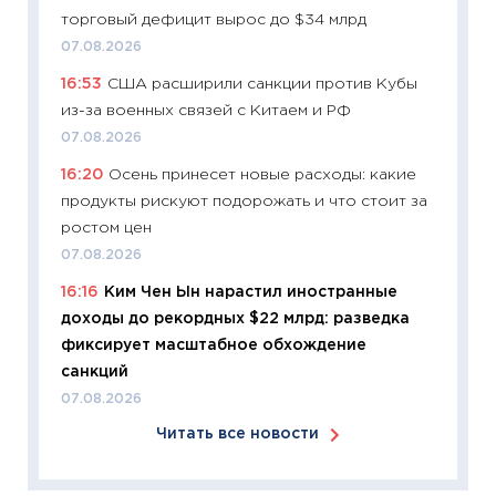
торговый дефицит вырос до $34 млрд
06.04.2
07.08.2026
11:24
Ск
16:53
США расширили санкции против Кубы
сдержи
из-за военных связей с Китаем и РФ
Майком
перев
07.08.2026
30.03.2
16:20
Осень принесет новые расходы: какие
продукты рискуют подорожать и что стоит за
11:26
Зо
ростом цен
время 
07.08.2026
12.03.20
16:16
Ким Чен Ын нарастил иностранные
11:27
Эк
доходы до рекордных $22 млрд: разведка
что из
фиксирует масштабное обхождение
перспе
санкций
24.02.2
07.08.2026
11:26
П
Читать все новости
2025-2
сбереж
Institu