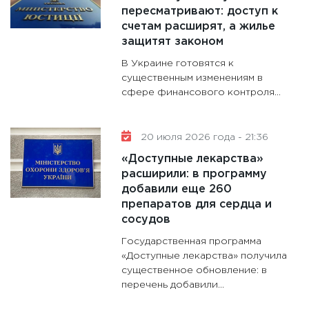
11:30
Ст
пересматривают: доступ к
будуще
счетам расширят, а жилье
31.12.20
защитят законом
В Украине готовятся к
существенным изменениям в
сфере финансового контроля...
20 июля 2026 года - 21:36
«Доступные лекарства»
расширили: в программу
добавили еще 260
препаратов для сердца и
сосудов
Государственная программа
«Доступные лекарства» получила
существенное обновление: в
перечень добавили...