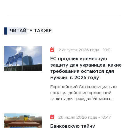
18.02.20
11:27
За
кто ди
кандид
ЧИТАЙТЕ ТАКЖЕ
16.02.20
11:30
Ре
2 августа 2026 года - 10:11
котель
ЕС продлил временную
аудита
защиту для украинцев: какие
30.01.20
требования остаются для
11:30
Кр
мужчин в 2025 году
делают
Европейский Союз официально
28.01.20
продлил действие временной
защиты для граждан Украины,...
11:28
Го
гранто
дефиц
26 июля 2026 года - 10:47
13.01.20
Банковскую тайну