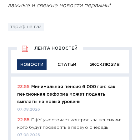
важные и свежие новости первыми!
тариф на газ
ЛЕНТА НОВОСТЕЙ
НОВОСТИ
СТАТЬИ
ЭКСКЛЮЗИВ
23:55
Минимальная пенсия 6 000 грн: как
11:29
Ка
пенсионная реформа может поднять
успешн
выплаты на новый уровень
21.07.20
07.08.2026
11:26
Ка
22:55
ПФУ ужесточает контроль за пенсиями:
риски 
кого будут проверять в первую очередь
облига
07.08.2026
08.07.2