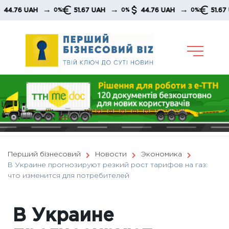
Skip
→
→
→
6 UAH
51.67 UAH
44.76 UAH
51.67 UAH
0%
0%
0%
to
content
Перший бізнесовий
Новости
Экономика
В Украине прогнозируют резкий рост тарифов на газ:
что изменится для потребителей
В Украине