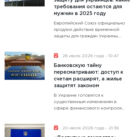
защиту для украинцев: какие
11:30
Кр
требования остаются для
делают
мужчин в 2025 году
28.01.20
Европейский Союз официально
11:28
Го
продлил действие временной
защиты для граждан Украины,...
гранто
дефиц
13.01.20
26 июля 2026 года - 10:47
11:30
Ст
Банковскую тайну
будуще
пересматривают: доступ к
31.12.20
счетам расширят, а жилье
защитят законом
В Украине готовятся к
существенным изменениям в
сфере финансового контроля...
20 июля 2026 года - 21:36