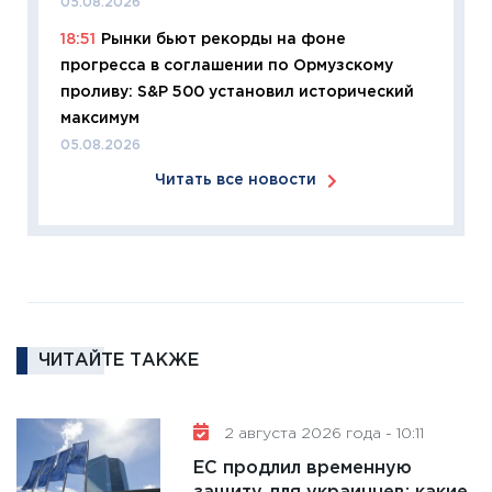
05.08.2026
11:27
Эк
18:51
Рынки бьют рекорды на фоне
что из
прогресса в соглашении по Ормузскому
перспе
проливу: S&P 500 установил исторический
24.02.2
максимум
11:26
П
05.08.2026
2025-2
Читать все новости
сбереж
Institu
18.02.20
11:27
За
кто ди
кандид
16.02.20
ЧИТАЙТЕ ТАКЖЕ
11:30
Ре
котель
2 августа 2026 года - 10:11
аудита
ЕС продлил временную
30.01.20