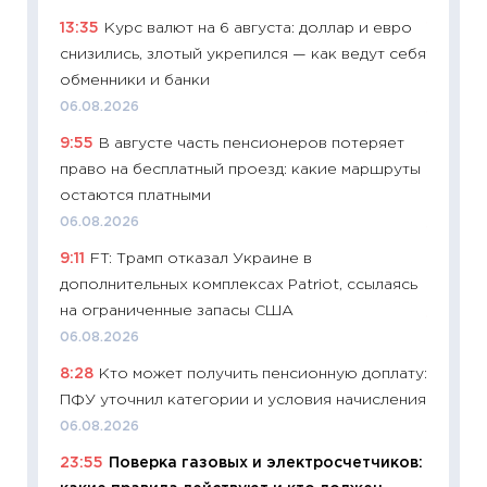
13:35
Курс валют на 6 августа: доллар и евро
11:29
Ка
снизились, злотый укрепился — как ведут себя
успешн
обменники и банки
21.07.20
06.08.2026
11:26
Ка
9:55
В августе часть пенсионеров потеряет
риски 
право на бесплатный проезд: какие маршруты
облига
остаются платными
08.07.2
06.08.2026
11:20
Це
9:11
FT: Трамп отказал Украине в
будуще
дополнительных комплексах Patriot, ссылаясь
01.07.2
на ограниченные запасы США
11:24
Пр
06.08.2026
образо
8:28
Кто может получить пенсионную доплату:
платит
ПФУ уточнил категории и условия начисления
29.06.2
06.08.2026
11:27
Вс
23:55
Поверка газовых и электросчетчиков:
Украин