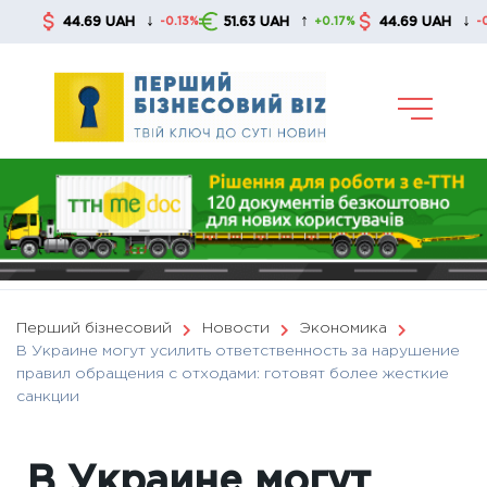
Skip
↓
↑
↓
44.69 UAH
51.63 UAH
44.69 UAH
-0.13%
+0.17%
-0.13%
to
content
Перший бізнесовий
Новости
Экономика
В Украине могут усилить ответственность за нарушение
правил обращения с отходами: готовят более жесткие
санкции
В Украине могут