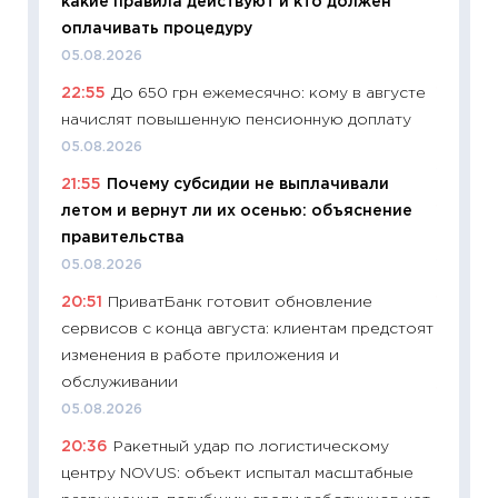
какие правила действуют и кто должен
универ
оплачивать процедуру
абитур
05.08.2026
23.06.2
22:55
До 650 грн ежемесячно: кому в августе
11:29
До
начислят повышенную пенсионную доплату
что на
деклар
05.08.2026
19.06.20
21:55
Почему субсидии не выплачивали
летом и вернут ли их осенью: объяснение
11:22
Ка
правительства
ваканс
05.08.2026
11.06.20
20:51
ПриватБанк готовит обновление
11:27
До
сервисов с конца августа: клиентам предстоят
промыш
изменения в работе приложения и
30.04.2
обслуживании
11:32
Бо
05.08.2026
уверен
20:36
Ракетный удар по логистическому
поведе
центру NOVUS: объект испытал масштабные
27.04.2