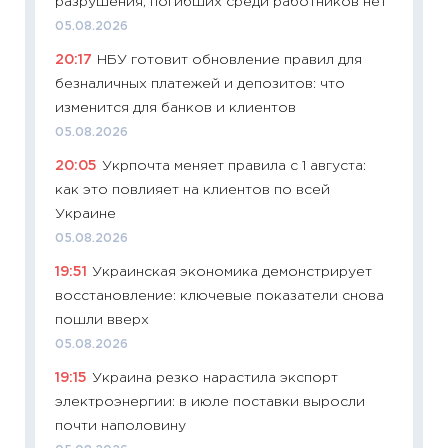
разрушения, погибших среди работников нет
11:28
По
05.08.2026
измени
20:17
НБУ готовит обновление правил для
в 2026
безналичных платежей и депозитов: что
13.04.20
изменится для банков и клиентов
11:29
Ск
05.08.2026
пасхал
20:05
Укрпочта меняет правила с 1 августа:
собств
как это повлияет на клиентов по всей
сравне
Украине
06.04.2
05.08.2026
11:24
Ск
19:51
Украинская экономика демонстрирует
сдержи
восстановление: ключевые показатели снова
Майком
пошли вверх
перев
05.08.2026
30.03.2
19:15
Украина резко нарастила экспорт
11:26
Зо
электроэнергии: в июле поставки выросли
время 
почти наполовину
12.03.20