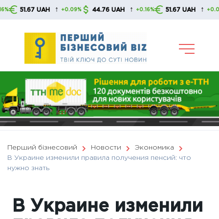
Skip
↑
↑
↑
51.67 UAH
44.76 UAH
51.67 UAH
+0.09%
+0.16%
+0.09%
to
content
Перший бізнесовий
Новости
Экономика
В Украине изменили правила получения пенсий: что
нужно знать
В Украине изменили