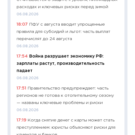
13.04.20
расходах и ключевых рисках перед зимой
11:29
Ск
06.08.2026
пасхал
18:07
ПФУ с августа вводит упрощенные
собств
правила для субсидий и льгот: часть выплат
сравне
перечислят до 24 августа
06.04.2
06.08.2026
11:24
Ск
17:54
Война разрушает экономику РФ:
сдержи
зарплаты растут, производительность
Майком
падает
перев
06.08.2026
30.03.2
17:51
Правительство предупреждает: часть
11:26
Зо
регионов не готова к отопительному сезону
время 
— названы ключевые проблемы и риски
12.03.20
06.08.2026
11:27
Эк
17:19
Когда снятие денег с карты может стать
что из
преступлением: юристы объясняют риски для
перспе
клиентов и банков