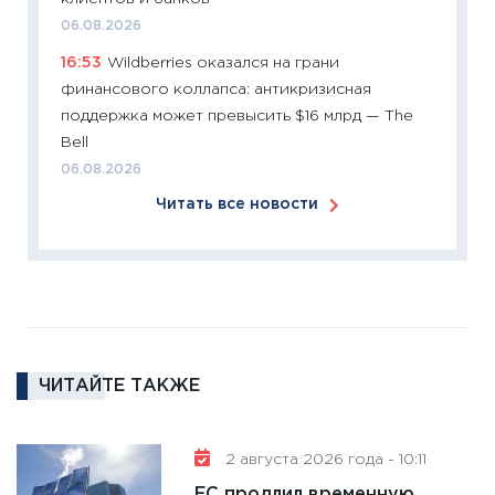
24.02.2
06.08.2026
11:26
П
16:53
Wildberries оказался на грани
2025-2
финансового коллапса: антикризисная
сбереж
поддержка может превысить $16 млрд — The
Institu
Bell
18.02.20
06.08.2026
11:27
За
Читать все новости
кто ди
кандид
16.02.20
11:30
Ре
котель
аудита
ЧИТАЙТЕ ТАКЖЕ
30.01.20
11:30
Кр
делают
2 августа 2026 года - 10:11
28.01.20
ЕС продлил временную