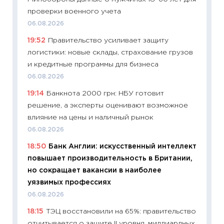
11:29
До
проверки военного учета
что на
06.08.2026
деклар
19:52
Правительство усиливает защиту
19.06.20
логистики: новые склады, страхование грузов
11:22
Ка
и кредитные программы для бизнеса
ваканс
06.08.2026
11.06.20
19:14
Банкнота 2000 грн: НБУ готовит
11:27
До
решение, а эксперты оценивают возможное
промыш
влияние на цены и наличный рынок
30.04.2
06.08.2026
11:32
Бо
18:50
Банк Англии: искусственный интеллект
уверен
повышает производительность в Британии,
поведе
но сокращает вакансии в наиболее
27.04.2
уязвимых профессиях
11:28
По
06.08.2026
измени
18:15
ТЭЦ восстановили на 65%: правительство
в 2026
отчитывается о защите II уровня, миллиардных