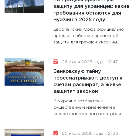
11:28
Го
защиту для украинцев: какие
требования остаются для
гранто
мужчин в 2025 году
дефиц
13.01.20
Европейский Союз официально
продлил действие временной
11:30
Ст
защиты для граждан Украины,...
будуще
31.12.20
26 июля 2026 года - 10:47
Банковскую тайну
пересматривают: доступ к
счетам расширят, а жилье
защитят законом
В Украине готовятся к
существенным изменениям в
сфере финансового контроля...
20 июля 2026 года - 21:36