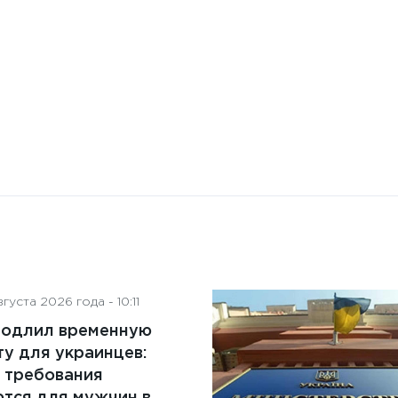
на деятельность советов
директоров
густа 2026 года - 10:11
родлил временную
у для украинцев:
 требования
тся для мужчин в