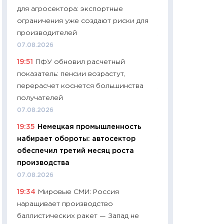
для агросектора: экспортные
чеки
ограничения уже создают риски для
30.04.2026
производителей
11:32
Больше сбе
07.08.2026
уверенности: как
19:51
ПФУ обновил расчетный
финансовое пове
показатель: пенсии возрастут,
27.04.2026
перерасчет коснется большинства
11:28
Почему еда 
получателей
бюджет: как изм
07.08.2026
продуктовая кор
19:35
Немецкая промышленность
2026 году
набирает обороты: автосектор
13.04.2026
обеспечил третий месяц роста
11:29
Сколько дей
производства
пасхальная корзи
07.08.2026
собственный рас
19:34
Мировые СМИ: Россия
набора по сравн
наращивает производство
официальной оц
баллистических ракет — Запад не
06.04.2026