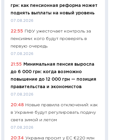
грн: как пенсионная реформа может
29.06.2026
поднять выплаты на новый уровень
11:27
Вступительн
07.08.2026
Украине: цена ко
22:55
ПФУ ужесточает контроль за
университетов и
пенсиями: кого будут проверять в
абитуриентов
первую очередь
23.06.2026
07.08.2026
11:29
Доллар по 51
21:55
Минимальная пенсия выросла
тысяч: что на са
до 6 000 грн: когда возможно
показывает Бюд
повышение до 12 000 грн — позиция
2027–2029
правительства и экономистов
19.06.2026
07.08.2026
11:22
Кадровый д
20:48
Новые правила отключений: как
вакансии: мешаю
в Украине будут регулировать подачу
найму
света зимой и летом
11.06.2026
07.08.2026
11:27
Дорожает ещ
20:34
Украина просит у ЕС €220 млн
промышленные ц