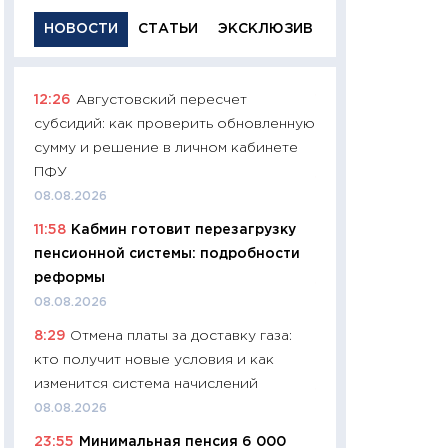
НОВОСТИ
СТАТЬИ
ЭКСКЛЮЗИВ
12:26
Августовский пересчет
11:29
Качественн
субсидий: как проверить обновленную
основа успешног
сумму и решение в личном кабинете
21.07.2026
ПФУ
11:26
Как заработ
08.08.2026
доходность, риск
11:58
Кабмин готовит перезагрузку
покупки государ
пенсионной системы: подробности
08.07.2026
реформы
11:20
Цена здоров
08.08.2026
медицина будуще
8:29
Отмена платы за доставку газа:
расходы людей
кто получит новые условия и как
01.07.2026
изменится система начислений
11:24
Профессии б
08.08.2026
двигается образо
23:55
Минимальная пенсия 6 000
навыки будут пл