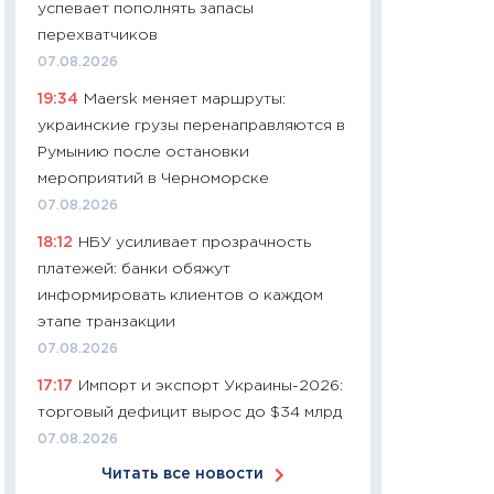
успевает пополнять запасы
11:24
Сколько сто
перехватчиков
сдерживание в 20
07.08.2026
разговора с Май
19:34
Maersk меняет маршруты:
арифметики пер
украинские грузы перенаправляются в
30.03.2026
Румынию после остановки
11:26
Золото по $
мероприятий в Черноморске
$80: время покуп
07.08.2026
фиксировать при
18:12
НБУ усиливает прозрачность
12.03.2026
платежей: банки обяжут
11:27
Экономика 
информировать клиентов о каждом
войны: что измен
этапе транзакции
какие перспектив
07.08.2026
стабильности
17:17
Импорт и экспорт Украины-2026:
24.02.2026
торговый дефицит вырос до $34 млрд
11:26
Потреблени
07.08.2026
украинцев 2025-2
Читать все новости
расходов, сбере