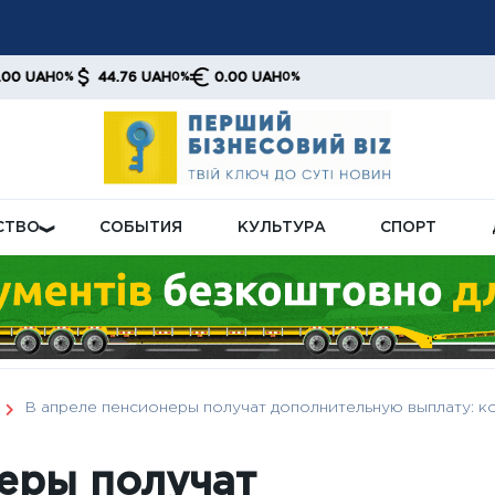
рузку пенсионной системы: подробности реформы
у газа: кто получит новые условия и как изменится система н
44.76 UAH
0.00 UAH
%
0%
0%
субсидий: как проверить обновленную сумму и решение в ли
СТВО
СОБЫТИЯ
КУЛЬТУРА
СПОРТ
В апреле пенсионеры получат дополнительную выплату: к
еры получат