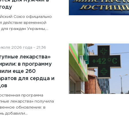
году
йский Союз официально
л действие временной
для граждан Украины,...
июля 2026 года - 21:36
тупные лекарства»
рили: в программу
вили еще 260
ратов для сердца и
дов
рственная программа
пные лекарства» получила
венное обновление: в
ь добавили...