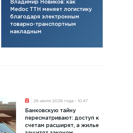
Владимир Новиков: как
Сергей Ко
плана, грантова
Medoc ТТН меняет логистику
платит за 
управляемый де
благодаря электронным
сервисов т
13.01.2026
товарно-транспортным
одного»
11:30
Стратегичес
накладным
портфель будущ
31.12.2025
Читать вс
26 июля 2026 года - 10:47
Банковскую тайну
пересматривают: доступ к
счетам расширят, а жилье
защитят законом