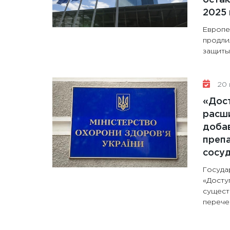
2025 
Европе
продли
защиты 
20 
«Дос
расши
доба
препа
сосу
Госуда
«Досту
сущест
перечен