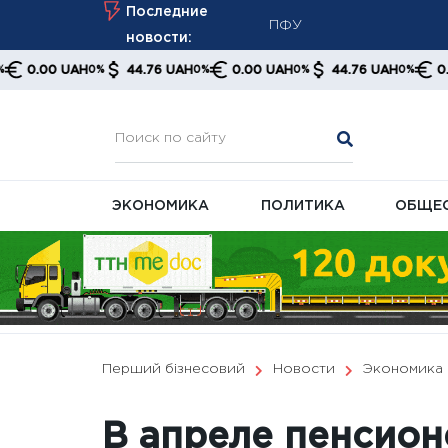
Skip
Последние
Кабмин готовит перезаг
to
новости:
Отмена платы за доставк
content
UAH
44.76 UAH
0.00 UAH
44.76 UAH
0.00 UAH
0%
0%
0%
0%
0
Августовский пересчет 
ПФУ
ЭКОНОМИКА
ПОЛИТИКА
ОБЩЕ
Перший бізнесовий
Новости
Экономика
В апреле пенсион