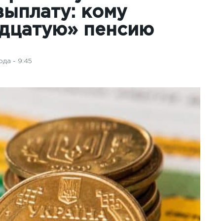
ыплату: кому
адцатую» пенсию
да - 9:45