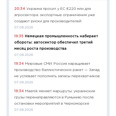
20:34
Украина просит у ЕС €220 млн для
11:29
Ка
агросектора: экспортные ограничения уже
успешн
создают риски для производителей
21.07.20
07.08.2026
11:26
Ка
19:35
Немецкая промышленность набирает
риски 
обороты: автосектор обеспечил третий
облига
месяц роста производства
08.07.2
07.08.2026
11:20
Це
19:34
Мировые СМИ: Россия наращивает
будуще
производство баллистических ракет — Запад
01.07.2
не успевает пополнять запасы перехватчиков
11:24
Пр
07.08.2026
образо
19:34
Maersk меняет маршруты: украинские
платит
грузы перенаправляются в Румынию после
29.06.2
остановки мероприятий в Черноморске
11:27
Вс
07.08.2026
Украин