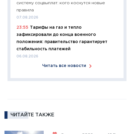
систему соцвыплат: кого коснутся новые
11:27
Эк
правила
что из
07.08.2026
перспе
23:55
Тарифы на газ и тепло
24.02.2
зафиксировали до конца военного
11:26
П
положения: правительство гарантирует
2025-2
стабильность платежей
сбереж
06.08.2026
Institu
Читать все новости
18.02.20
11:27
За
кто ди
кандид
16.02.20
11:30
Ре
ЧИТАЙТЕ ТАКЖЕ
котель
аудита
30.01.20