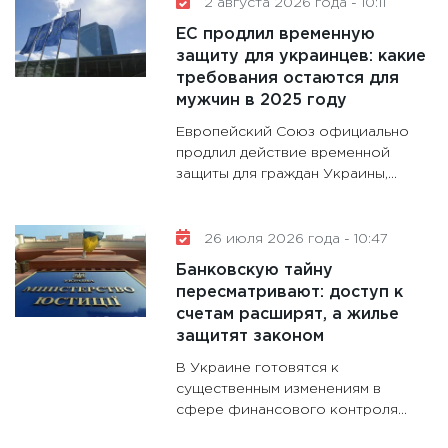
2 августа 2026 года - 10:11
11:30
Кр
ЕС продлил временную
делают
защиту для украинцев: какие
28.01.20
требования остаются для
мужчин в 2025 году
11:28
Го
гранто
Европейский Союз официально
дефиц
продлил действие временной
защиты для граждан Украины,...
13.01.20
11:30
Ст
будуще
26 июля 2026 года - 10:47
31.12.20
Банковскую тайну
пересматривают: доступ к
счетам расширят, а жилье
защитят законом
В Украине готовятся к
существенным изменениям в
сфере финансового контроля...