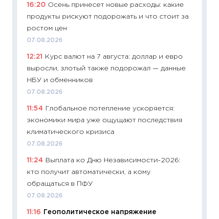
16:20
Осень принесет новые расходы: какие
универ
продукты рискуют подорожать и что стоит за
абитур
ростом цен
23.06.2
07.08.2026
11:29
До
12:21
Курс валют на 7 августа: доллар и евро
что на
выросли, злотый также подорожал — данные
деклар
НБУ и обменников
19.06.20
07.08.2026
11:22
Ка
11:54
Глобальное потепление ускоряется:
ваканс
экономики мира уже ощущают последствия
11.06.20
климатического кризиса
11:27
До
07.08.2026
промыш
11:24
Выплата ко Дню Независимости-2026:
30.04.2
кто получит автоматически, а кому
11:32
Бо
обращаться в ПФУ
уверен
07.08.2026
поведе
11:16
Геополитическое напряжение
27.04.2