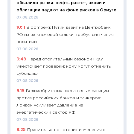
обвалило рынки: нефть растет, акции и
11:28
По
облигации падают на фоне рисков в Ормуге
измени
07.08.2026
в 2026
10:11
Bloomberg: Путин давит на Центробанк
13.04.20
РФ из-за ключевой ставки, требуя смягчения
11:29
Ск
политики
пасхал
07.08.2026
собств
9:48
Перед отопительным сезоном ПФУ
сравне
ужесточает проверки: кому могут отменить
06.04.2
субсидию
11:24
Ск
07.08.2026
сдержи
9:15
Великобритания ввела новые санкции
Майком
против российских банков и танкеров:
перев
Лондон усиливает давление на
30.03.2
энергетический сектор РФ
11:26
Зо
07.08.2026
время 
8:25
Правительство готовит изменения в
12.03.20