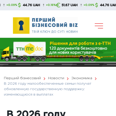
Skip
↑
↑
↑
44.76 UAH
51.67 UAH
44.76 UAH
09%
+0.16%
+0.09%
+0.
to
content
Перший бізнесовий
Новости
Экономика
В 2026 году малообеспеченные семьи получат
обновленную государственную поддержку:
изменяющуюся в выплатах
В 2026 году