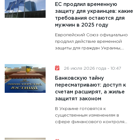
28.01.20
ЕС продлил временную
11:28
Го
защиту для украинцев: какие
требования остаются для
гранто
мужчин в 2025 году
дефиц
13.01.20
Европейский Союз официально
продлил действие временной
11:30
Ст
защиты для граждан Украины,...
будуще
31.12.20
26 июля 2026 года - 10:47
Банковскую тайну
пересматривают: доступ к
счетам расширят, а жилье
защитят законом
В Украине готовятся к
существенным изменениям в
сфере финансового контроля...