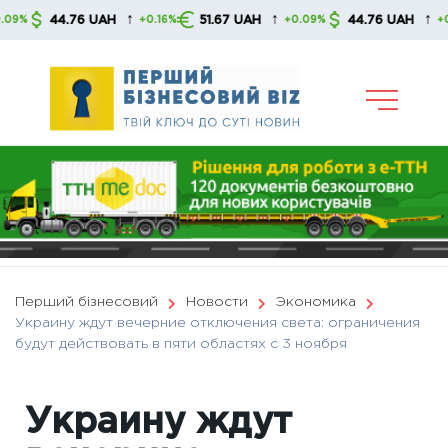
Skip
↑
↑
↑
44.76 UAH
51.67 UAH
44.76 UAH
+0.16%
+0.09%
+0.16%
to
content
Перший бізнесовий
Новости
Экономика
Украину ждут вечерние отключения света: ограничения
будут действовать в пяти областях с 3 ноября
Украину ждут