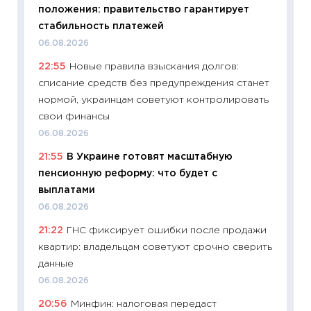
положения: правительство гарантирует
21.07.20
стабильность платежей
11:26
Ка
06.08.2026
риски 
22:55
Новые правила взыскания долгов:
облига
списание средств без предупреждения станет
08.07.2
нормой, украинцам советуют контролировать
11:20
Це
свои финансы
будуще
06.08.2026
01.07.2
21:55
В Украине готовят масштабную
11:24
Пр
пенсионную реформу: что будет с
образо
выплатами
платит
06.08.2026
29.06.2
21:22
ГНС фиксирует ошибки после продажи
11:27
Вс
квартир: владельцам советуют срочно сверить
Украин
данные
универ
06.08.2026
абитур
20:56
Минфин: налоговая передаст
23.06.2