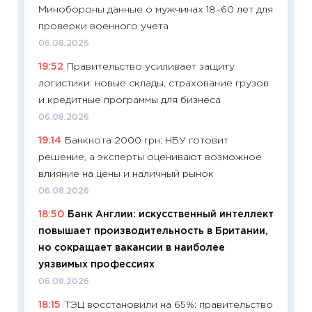
Минобороны данные о мужчинах 18–60 лет для
11:29
До
проверки военного учета
что на
06.08.2026
деклар
19:52
Правительство усиливает защиту
19.06.20
логистики: новые склады, страхование грузов
11:22
Ка
и кредитные программы для бизнеса
ваканс
06.08.2026
11.06.20
19:14
Банкнота 2000 грн: НБУ готовит
11:27
До
решение, а эксперты оценивают возможное
промыш
влияние на цены и наличный рынок
30.04.2
06.08.2026
11:32
Бо
18:50
Банк Англии: искусственный интеллект
уверен
повышает производительность в Британии,
поведе
но сокращает вакансии в наиболее
27.04.2
уязвимых профессиях
11:28
По
06.08.2026
измени
18:15
ТЭЦ восстановили на 65%: правительство