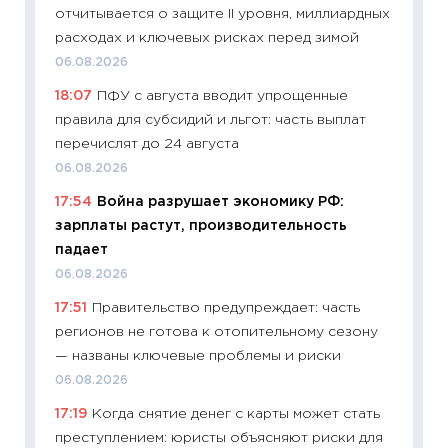
в 2026
отчитывается о защите II уровня, миллиардных
13.04.20
расходах и ключевых рисках перед зимой
11:29
Ск
06.08.2026
пасхал
18:07
ПФУ с августа вводит упрощенные
собств
правила для субсидий и льгот: часть выплат
сравне
перечислят до 24 августа
06.04.2
06.08.2026
11:24
Ск
17:54
Война разрушает экономику РФ:
сдержи
зарплаты растут, производительность
Майком
падает
перев
06.08.2026
30.03.2
17:51
Правительство предупреждает: часть
11:26
Зо
регионов не готова к отопительному сезону
время 
— названы ключевые проблемы и риски
12.03.20
06.08.2026
11:27
Эк
17:19
Когда снятие денег с карты может стать
что из
преступлением: юристы объясняют риски для