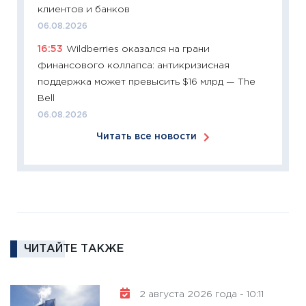
перспе
клиентов и банков
24.02.2
06.08.2026
11:26
П
16:53
Wildberries оказался на грани
2025-2
финансового коллапса: антикризисная
сбереж
поддержка может превысить $16 млрд — The
Institu
Bell
18.02.20
06.08.2026
11:27
За
Читать все новости
кто ди
кандид
16.02.20
11:30
Ре
котель
аудита
ЧИТАЙТЕ ТАКЖЕ
30.01.20
11:30
Кр
делают
2 августа 2026 года - 10:11