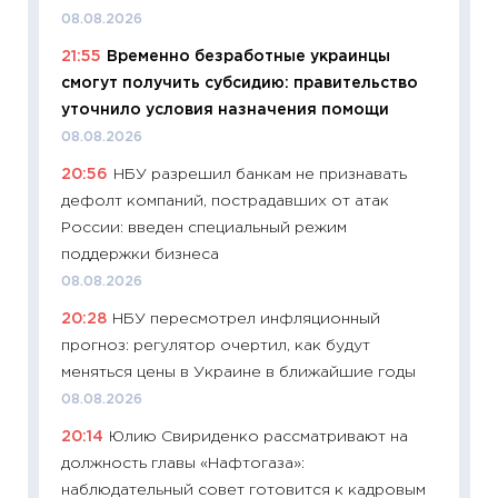
08.08.2026
11:20
Це
21:55
Временно безработные украинцы
будуще
смогут получить субсидию: правительство
01.07.2
уточнило условия назначения помощи
11:24
Пр
08.08.2026
образо
20:56
НБУ разрешил банкам не признавать
платит
дефолт компаний, пострадавших от атак
29.06.2
России: введен специальный режим
11:27
Вс
поддержки бизнеса
Украин
08.08.2026
универ
20:28
НБУ пересмотрел инфляционный
абитур
прогноз: регулятор очертил, как будут
23.06.2
меняться цены в Украине в ближайшие годы
11:29
До
08.08.2026
что на
20:14
Юлию Свириденко рассматривают на
деклар
должность главы «Нафтогаза»:
19.06.20
наблюдательный совет готовится к кадровым