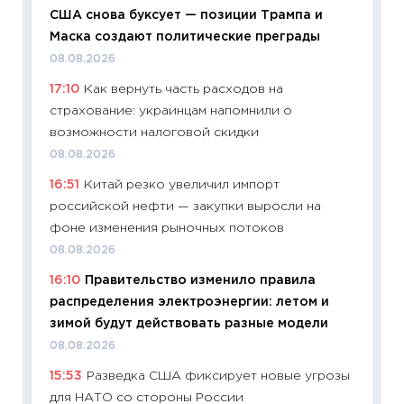
сравне
США снова буксует — позиции Трампа и
06.04.2
Маска создают политические преграды
11:24
Ск
08.08.2026
сдержи
17:10
Как вернуть часть расходов на
Майком
страхование: украинцам напомнили о
перев
возможности налоговой скидки
30.03.2
08.08.2026
11:26
Зо
16:51
Китай резко увеличил импорт
время 
российской нефти — закупки выросли на
12.03.20
фоне изменения рыночных потоков
11:27
Эк
08.08.2026
что из
16:10
Правительство изменило правила
перспе
распределения электроэнергии: летом и
24.02.2
зимой будут действовать разные модели
11:26
П
08.08.2026
2025-2
15:53
Разведка США фиксирует новые угрозы
сбереж
для НАТО со стороны России