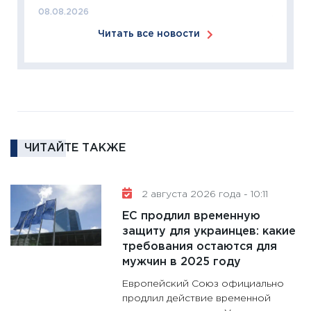
Institu
08.08.2026
18.02.20
Читать все новости
11:27
За
кто ди
кандид
16.02.20
11:30
Ре
котель
ЧИТАЙТЕ ТАКЖЕ
аудита
30.01.20
11:30
Кр
2 августа 2026 года - 10:11
делают
ЕС продлил временную
28.01.20
защиту для украинцев: какие
требования остаются для
11:28
Го
мужчин в 2025 году
гранто
дефиц
Европейский Союз официально
13.01.20
продлил действие временной