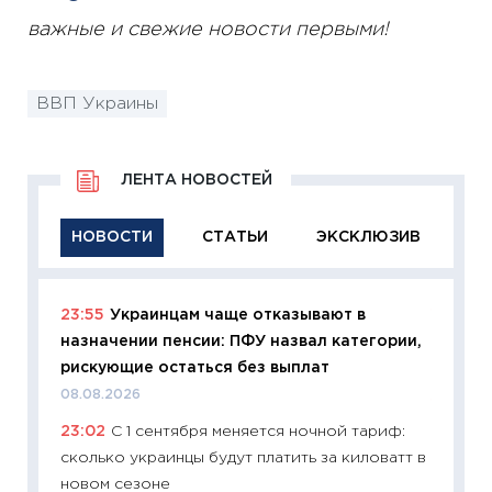
важные и свежие новости первыми!
ВВП Украины
ЛЕНТА НОВОСТЕЙ
НОВОСТИ
СТАТЬИ
ЭКСКЛЮЗИВ
23:55
Украинцам чаще отказывают в
11:29
Ка
назначении пенсии: ПФУ назвал категории,
успешн
рискующие остаться без выплат
21.07.20
08.08.2026
11:26
Ка
23:02
С 1 сентября меняется ночной тариф:
риски 
сколько украинцы будут платить за киловатт в
облига
новом сезоне
08.07.2