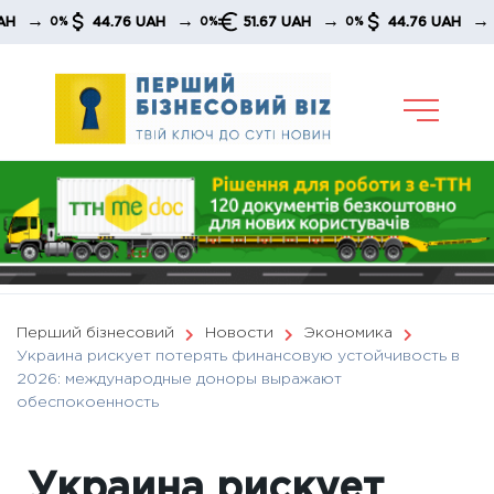
Skip
→
→
→
44.76 UAH
51.67 UAH
44.76 UAH
0%
0%
0%
0%
to
content
Перший бізнесовий
Новости
Экономика
Украина рискует потерять финансовую устойчивость в
2026: международные доноры выражают
обеспокоенность
Украина рискует