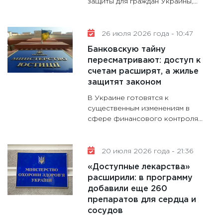
защиты для граждан Украины,...
11:30
Ст
будуще
31.12.20
26 июля 2026 года - 10:47
Банковскую тайну
пересматривают: доступ к
счетам расширят, а жилье
защитят законом
В Украине готовятся к
существенным изменениям в
сфере финансового контроля...
20 июля 2026 года - 21:36
«Доступные лекарства»
расширили: в программу
добавили еще 260
препаратов для сердца и
сосудов