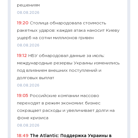
11:22
Ка
решениям
ваканс
08.08.2026
11.06.20
19:20
Столица обнародовала стоимость
11:27
До
ракетных ударов: каждая атака наносит Киеву
промыш
ущерб на сотни миллионов гривен
30.04.2
08.08.2026
11:32
Бо
19:12
НБУ обнародовал данные за июль:
уверен
международные резервы Украины изменились
поведе
под влиянием внешних поступлений и
27.04.2
долговых выплат
11:28
По
08.08.2026
измени
19:05
Российские компании массово
в 2026
переходят в режим экономии: бизнес
13.04.20
сокращает расходы и увеличивает долги на
11:29
Ск
фоне кризиса
пасхал
08.08.2026
собств
18:49
The Atlantic: Поддержка Украины в