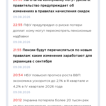
23:55
Льготы на коммуналку могут урезать:
платит
правительство предупреждает об
29.06.2
изменениях в правилах начисления скидок
11:27
Вс
09.08.2026
Украин
22:55
ПФУ предупредил о риске потери
универ
доплат: кому могут пересмотреть пенсионные
абитур
надбавки
23.06.2
09.08.2026
11:29
До
21:55
Пенсии будут перечисляться по новым
что на
правилам: какие изменения заработают для
деклар
украинцев с сентября
19.06.20
09.08.2026
11:22
Ка
20:54
НБУ повысил прогноз роста ВВП:
ваканс
экономика ускорится до 2,1% в III квартале и
11.06.20
4,2% в IV квартале 2026 года
11:27
До
09.08.2026
промыш
20:12
Украина потеряла более 20 тысяч рек
30.04.2