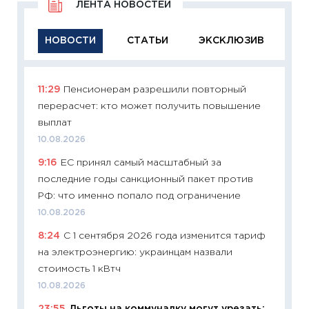
ЛЕНТА НОВОСТЕЙ
НОВОСТИ
СТАТЬИ
ЭКСКЛЮЗИВ
11:29
Пенсионерам разрешили повторный
11:29
Ка
перерасчет: кто может получить повышение
успешн
выплат
21.07.20
10.08.2026
11:26
Ка
9:16
ЕС принял самый масштабный за
риски 
последние годы санкционный пакет против
облига
РФ: что именно попало под ограничение
08.07.2
10.08.2026
11:20
Це
8:24
С 1 сентября 2026 года изменится тариф
будуще
на электроэнергию: украинцам назвали
01.07.2
стоимость 1 кВтч
11:24
Пр
10.08.2026
образо