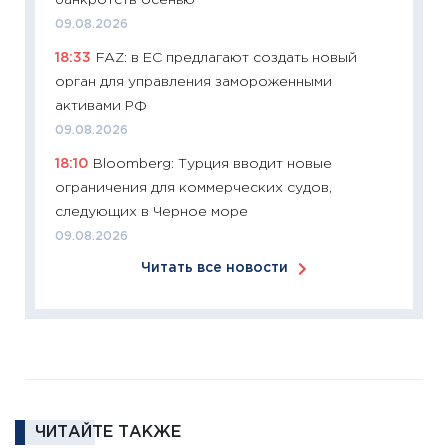
банкротств осенью
30.03.2
09.08.2026
11:26
Зо
18:33
FAZ: в ЕС предлагают создать новый
время 
орган для управления замороженными
12.03.20
активами РФ
11:27
Эк
09.08.2026
что из
18:10
Bloomberg: Турция вводит новые
перспе
ограничения для коммерческих судов,
24.02.2
следующих в Черное море
11:26
П
09.08.2026
2025-2
Читать все новости
сбереж
Institu
18.02.20
11:27
За
кто ди
кандид
16.02.20
ЧИТАЙТЕ ТАКЖЕ