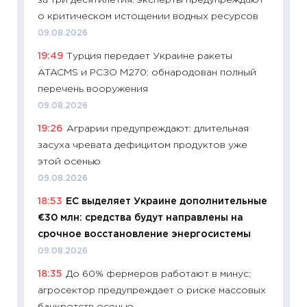
за три десятилетия: эксперты предупреждают
11:32
Бо
о критическом истощении водных ресурсов
уверен
09.08.2026
поведе
19:49
Турция передает Украине ракеты
27.04.2
ATACMS и РСЗО M270: обнародован полный
11:28
По
перечень вооружения
измени
09.08.2026
в 2026
19:26
Аграрии предупреждают: длительная
13.04.20
засуха чревата дефицитом продуктов уже
11:29
Ск
этой осенью
пасхал
09.08.2026
собств
18:53
ЕС выделяет Украине дополнительные
сравне
€30 млн: средства будут направлены на
06.04.2
срочное восстановление энергосистемы
11:24
Ск
09.08.2026
сдержи
18:35
До 60% фермеров работают в минус:
Майком
агросектор предупреждает о риске массовых
перев