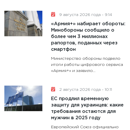
11:30
Ре
котель
9 августа 2026 года - 9:14
аудита
«Армия+» набирает обороты:
30.01.20
Минобороны сообщило о
11:30
Кр
более чем 3 миллионах
делают
рапортов, поданных через
28.01.20
смартфон
11:28
Го
Министерство обороны подвело
гранто
итоги работы цифрового сервиса
«Армия+» и заявило...
дефиц
13.01.20
11:30
Ст
2 августа 2026 года - 10:11
будуще
ЕС продлил временную
31.12.20
защиту для украинцев: какие
требования остаются для
мужчин в 2025 году
Европейский Союз официально