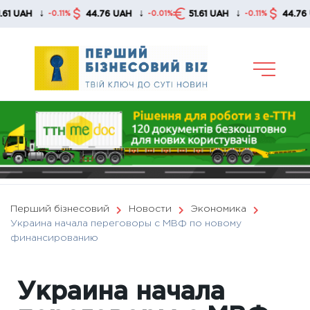
Skip
↓
↓
↓
AH
44.76 UAH
51.61 UAH
44.76 UAH
-0.11%
-0.01%
-0.11%
to
content
Перший бізнесовий
Новости
Экономика
Украина начала переговоры с МВФ по новому
финансированию
Украина начала