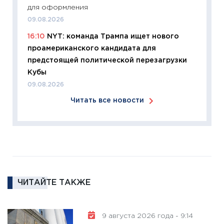
для оформления
11:27
Эк
09.08.2026
что из
16:10
NYT: команда Трампа ищет нового
перспе
проамериканского кандидата для
24.02.2
предстоящей политической перезагрузки
11:26
П
Кубы
2025-2
09.08.2026
сбереж
Читать все новости
Institu
18.02.20
11:27
За
кто ди
кандид
16.02.20
ЧИТАЙТЕ ТАКЖЕ
11:30
Ре
котель
аудита
9 августа 2026 года - 9:14
30.01.20