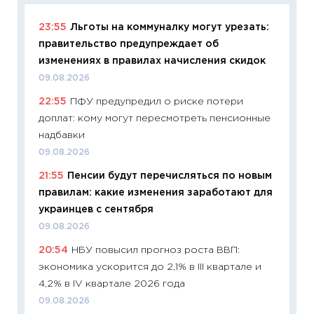
23:55
Льготы на коммуналку могут урезать:
11:29
Ка
правительство предупреждает об
успешн
изменениях в правилах начисления скидок
21.07.20
09.08.2026
11:26
Ка
22:55
ПФУ предупредил о риске потери
риски 
доплат: кому могут пересмотреть пенсионные
облига
надбавки
08.07.2
09.08.2026
11:20
Це
21:55
Пенсии будут перечисляться по новым
будуще
правилам: какие изменения заработают для
01.07.2
украинцев с сентября
11:24
Пр
09.08.2026
образо
20:54
НБУ повысил прогноз роста ВВП:
платит
экономика ускорится до 2,1% в III квартале и
29.06.2
4,2% в IV квартале 2026 года
11:27
Вс
09.08.2026
Украин