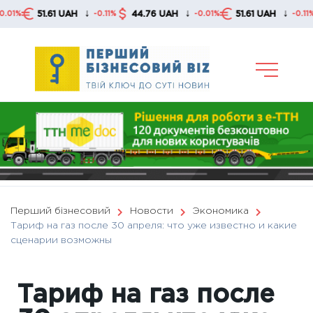
Skip
↓
↓
↓
51.61 UAH
44.76 UAH
51.61 UAH
44
-0.11%
-0.01%
-0.11%
to
content
Перший бізнесовий
Новости
Экономика
Тариф на газ после 30 апреля: что уже известно и какие
сценарии возможны
Тариф на газ после