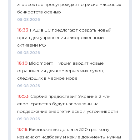
агросектор предупреждает о риске массовых
11:28
По
банкротств осенью
измени
09.08.2026
в 2026
18:33
FAZ: в ЕС предлагают создать новый
13.04.20
орган для управления замороженными
11:29
Ск
активами РФ
пасхал
09.08.2026
собств
18:10
Bloomberg: Турция вводит новые
сравне
ограничения для коммерческих судов,
06.04.2
следующих в Черное море
11:24
Ск
09.08.2026
сдержи
16:53
Сербия предоставит Украине 2 млн
Майком
евро: средства будут направлены на
перев
поддержание энергетической устойчивости
30.03.2
09.08.2026
11:26
Зо
16:18
Ежемесячная доплата 320 грн: кому
время 
назначают надбавку и какие документы нужны
12.03.20