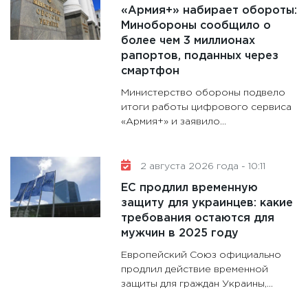
«Армия+» набирает обороты:
11:30
Кр
Минобороны сообщило о
делают
более чем 3 миллионах
28.01.20
рапортов, поданных через
смартфон
11:28
Го
гранто
Министерство обороны подвело
дефиц
итоги работы цифрового сервиса
«Армия+» и заявило...
13.01.20
11:30
Ст
будуще
2 августа 2026 года - 10:11
31.12.20
ЕС продлил временную
защиту для украинцев: какие
требования остаются для
мужчин в 2025 году
Европейский Союз официально
продлил действие временной
защиты для граждан Украины,...