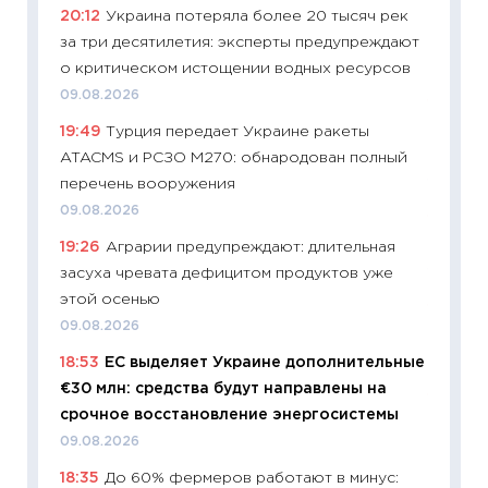
20:12
Украина потеряла более 20 тысяч рек
универ
за три десятилетия: эксперты предупреждают
абитур
о критическом истощении водных ресурсов
23.06.2
09.08.2026
11:29
До
19:49
Турция передает Украине ракеты
что на
ATACMS и РСЗО M270: обнародован полный
деклар
перечень вооружения
19.06.20
09.08.2026
11:22
Ка
19:26
Аграрии предупреждают: длительная
ваканс
засуха чревата дефицитом продуктов уже
11.06.20
этой осенью
11:27
До
09.08.2026
промыш
18:53
ЕС выделяет Украине дополнительные
30.04.2
€30 млн: средства будут направлены на
11:32
Бо
срочное восстановление энергосистемы
уверен
09.08.2026
поведе
18:35
До 60% фермеров работают в минус:
27.04.2