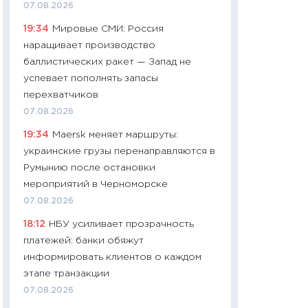
07.08.2026
чеки
19:34
Мировые СМИ: Россия
30.04.2026
наращивает производство
11:32
Больше сбе
баллистических ракет — Запад не
уверенности: как
успевает пополнять запасы
финансовое пове
перехватчиков
27.04.2026
07.08.2026
11:28
Почему еда 
19:34
Maersk меняет маршруты:
бюджет: как изм
украинские грузы перенаправляются в
продуктовая кор
Румынию после остановки
2026 году
мероприятий в Черноморске
13.04.2026
07.08.2026
11:29
Сколько дей
18:12
НБУ усиливает прозрачность
пасхальная корзи
платежей: банки обяжут
собственный рас
информировать клиентов о каждом
набора по сравн
этапе транзакции
официальной оц
07.08.2026
06.04.2026