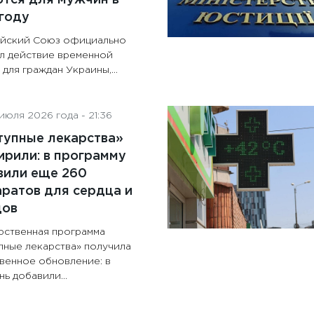
году
йский Союз официально
л действие временной
для граждан Украины,...
июля 2026 года - 21:36
тупные лекарства»
рили: в программу
вили еще 260
ратов для сердца и
дов
рственная программа
пные лекарства» получила
венное обновление: в
ь добавили...