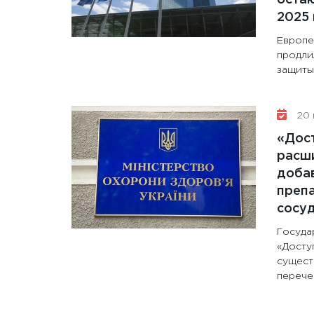
2025 
Европе
продли
защиты 
20 
«Дос
расши
доба
препа
сосу
Госуда
«Досту
сущест
перечен