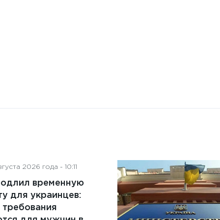
на деятельность советов
директоров
густа 2026 года - 10:11
родлил временную
у для украинцев:
 требования
тся для мужчин в