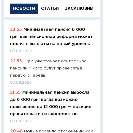
НОВОСТИ
СТАТЬИ
ЭКСКЛЮЗИВ
23:55
Минимальная пенсия 6 000
11:29
Качественн
грн: как пенсионная реформа может
основа успешног
поднять выплаты на новый уровень
21.07.2026
07.08.2026
11:26
Как заработ
22:55
ПФУ ужесточает контроль за
доходность, риск
пенсиями: кого будут проверять в
покупки государ
первую очередь
08.07.2026
07.08.2026
11:20
Цена здоров
21:55
Минимальная пенсия выросла
медицина будуще
до 6 000 грн: когда возможно
расходы людей
повышение до 12 000 грн — позиция
01.07.2026
правительства и экономистов
11:24
Профессии б
07.08.2026
двигается образо
20:48
Новые правила отключений: как
навыки будут пл