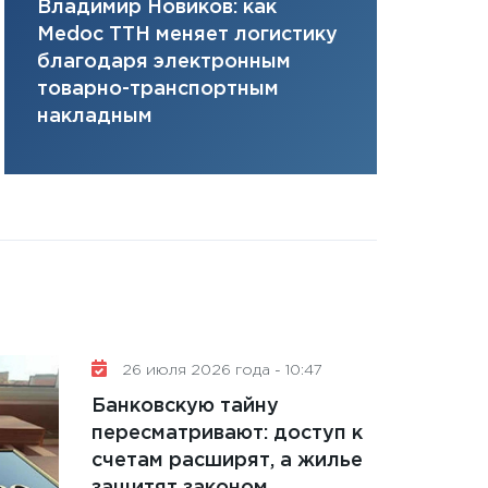
Владимир Новиков: как
Сергей Ко
плана, грантова
Medoc ТТН меняет логистику
платит за 
управляемый де
благодаря электронным
сервисов т
13.01.2026
товарно-транспортным
одного»
11:30
Стратегичес
накладным
портфель будущ
31.12.2025
Читать вс
26 июля 2026 года - 10:47
Банковскую тайну
пересматривают: доступ к
счетам расширят, а жилье
защитят законом