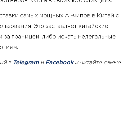
ртнеров Nvidia в своих юрисдикциях.
ставки самых мощных AI-чипов в Китай с
ользования. Это заставляет китайские
 за границей, либо искать нелегальные
огиям.
ий в
Telegram
и
Facebook
и читайте самые
10 января 2025 года - 8:52
Бизнес-Диалог: Влияние
искусственного интеллекта