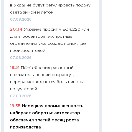
в Украине будут регулировать подачу
29.06.2026
света зимой и летом
11:27
Вступительн
07.08.2026
Украине: цена ко
20:34
Украина просит у ЕС €220 млн
университетов и
для агросектора: экспортные
абитуриентов
ограничения уже создают риски для
23.06.2026
производителей
11:29
Доллар по 51
07.08.2026
тысяч: что на са
19:51
ПФУ обновил расчетный
показывает Бюд
показатель: пенсии возрастут,
2027–2029
перерасчет коснется большинства
19.06.2026
получателей
11:22
Кадровый д
07.08.2026
вакансии: мешаю
19:35
Немецкая промышленность
найму
набирает обороты: автосектор
11.06.2026
обеспечил третий месяц роста
11:27
Дорожает ещ
производства
промышленные ц