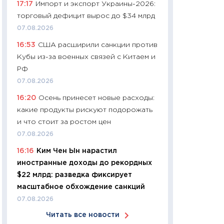
17:17
Импорт и экспорт Украины-2026:
11:24
Сколько сто
торговый дефицит вырос до $34 млрд
сдерживание в 20
07.08.2026
разговора с Май
16:53
США расширили санкции против
арифметики пер
Кубы из-за военных связей с Китаем и
30.03.2026
РФ
11:26
Золото по $
07.08.2026
$80: время покуп
16:20
Осень принесет новые расходы:
фиксировать при
какие продукты рискуют подорожать
12.03.2026
и что стоит за ростом цен
11:27
Экономика 
07.08.2026
войны: что измен
16:16
Ким Чен Ын нарастил
какие перспектив
иностранные доходы до рекордных
стабильности
$22 млрд: разведка фиксирует
24.02.2026
масштабное обхождение санкций
11:26
Потреблени
07.08.2026
украинцев 2025-2
Читать все новости
расходов, сбере