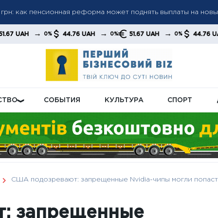
грн: как пенсионная реформа может поднять выплаты на нов
а пенсиями: кого будут проверять в первую очередь
а до 6 000 грн: когда возможно повышение до 12 000 грн —
→
→
→
→
44.76 UAH
51.67 UAH
44.76 UAH
0%
0%
0%
0%
тов
СТВО
СОБЫТИЯ
КУЛЬТУРА
СПОРТ
США подозревают: запрещенные Nvidia-чипы могли попасть
: запрещенные