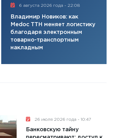
плана, грантова
6 августа 2026 года - 22:08
16 июля 20
управляемый де
Владимир Новиков: как
Сергей Ко
13.01.2026
Medoc ТТН меняет логистику
платит за 
11:30
Стратегичес
благодаря электронным
сервисов т
портфель будущ
товарно-транспортным
одного»
31.12.2025
накладным
Читать вс
26 июля 2026 года - 10:47
Банковскую тайну
пересматривают: доступ к