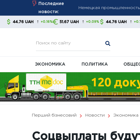
Skip
Последние
Мировые СМИ: Россия нара
to
новости:
запасы перехватчиков
content
↑
↑
↑
H
51.67 UAH
44.76 UAH
51.67 UAH
+0.16%
+0.09%
+0.16%
Maersk меняет маршруты: 
в Черноморске
ЭКОНОМИКА
ПОЛИТИКА
ОБЩЕ
Перший бізнесовий
Новости
Экономика
Соцвыплаты будут