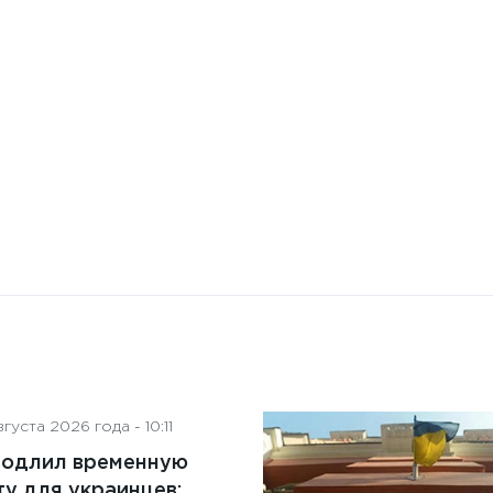
Бизнес-Диалог: Влияние
искусственного интеллекта
на деятельность советов
директоров
густа 2026 года - 10:11
родлил временную
у для украинцев: