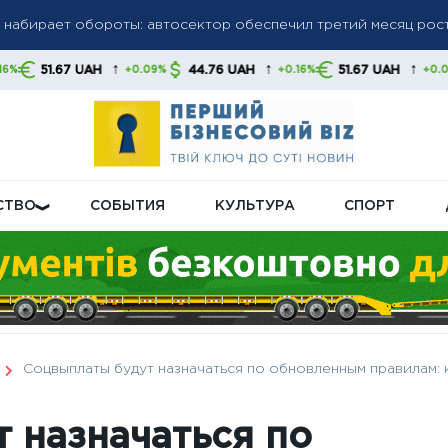
щивает производство баллистических ракет — Запад не успе
↑
↑
↑
44.76 UAH
51.67 UAH
44.76 UA
+0.09%
+0.16%
+0.09%
украинские грузы перенаправляются в Румынию после остано
СТВО
СОБЫТИЯ
КУЛЬТУРА
СПОРТ
Соцвыплаты будут назначаться по обновленным правилам:
 назначаться по