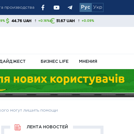
Рус
Укр
вает пополнять
↑
↑
H
51.67 UAH
+0.16%
+0.09%
вки мероприятий
ДАЙДЖЕСТ
БИЗНЕС LIFE
МНЕНИЯ
 кого могут лишить помощи
ЛЕНТА НОВОСТЕЙ