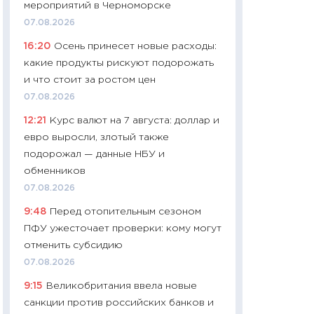
мероприятий в Черноморске
29.06.2026
07.08.2026
11:27
Вступительн
16:20
Осень принесет новые расходы:
Украине: цена ко
какие продукты рискуют подорожать
университетов и
и что стоит за ростом цен
абитуриентов
07.08.2026
23.06.2026
12:21
Курс валют на 7 августа: доллар и
11:29
Доллар по 51
евро выросли, злотый также
тысяч: что на са
подорожал — данные НБУ и
показывает Бюд
обменников
2027–2029
07.08.2026
19.06.2026
9:48
Перед отопительным сезоном
11:22
Кадровый д
ПФУ ужесточает проверки: кому могут
вакансии: мешаю
отменить субсидию
найму
07.08.2026
11.06.2026
9:15
Великобритания ввела новые
11:27
Дорожает ещ
санкции против российских банков и
промышленные ц