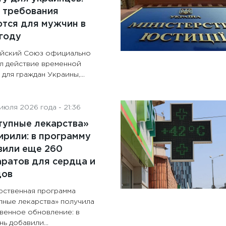
 требования
тся для мужчин в
году
йский Союз официально
л действие временной
для граждан Украины,...
июля 2026 года - 21:36
тупные лекарства»
рили: в программу
вили еще 260
ратов для сердца и
дов
рственная программа
пные лекарства» получила
венное обновление: в
ь добавили...