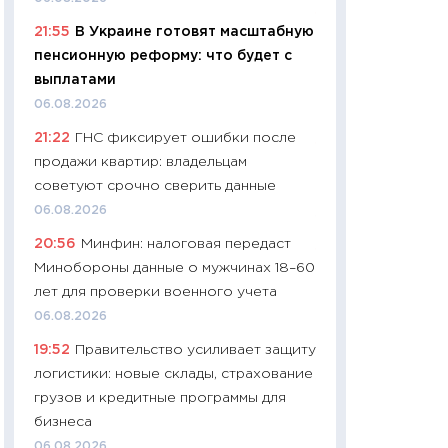
11:24
Сколько сто
21:55
В Украине готовят масштабную
сдерживание в 20
пенсионную реформу: что будет с
разговора с Май
выплатами
арифметики пер
06.08.2026
30.03.2026
21:22
ГНС фиксирует ошибки после
11:26
Золото по $
продажи квартир: владельцам
$80: время покуп
советуют срочно сверить данные
фиксировать при
06.08.2026
12.03.2026
20:56
Минфин: налоговая передаст
11:27
Экономика 
Минобороны данные о мужчинах 18–60
войны: что измен
лет для проверки военного учета
какие перспектив
06.08.2026
стабильности
19:52
Правительство усиливает защиту
24.02.2026
логистики: новые склады, страхование
11:26
Потреблени
грузов и кредитные программы для
украинцев 2025-2
бизнеса
расходов, сбере
06.08.2026