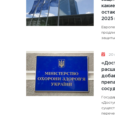
какие
остаю
2025 
Европе
продли
защиты 
20 
«Дос
расши
доба
препа
сосу
Госуда
«Досту
сущест
перечен