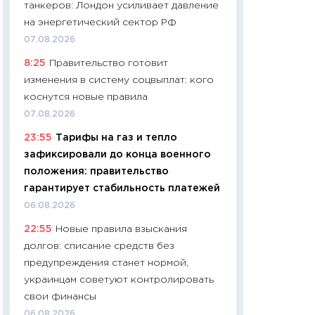
танкеров: Лондон усиливает давление
чеки
на энергетический сектор РФ
30.04.2026
07.08.2026
11:32
Больше сбе
8:25
Правительство готовит
уверенности: как
изменения в систему соцвыплат: кого
финансовое пове
коснутся новые правила
27.04.2026
07.08.2026
11:28
Почему еда 
23:55
Тарифы на газ и тепло
бюджет: как изм
зафиксировали до конца военного
продуктовая кор
положения: правительство
2026 году
гарантирует стабильность платежей
13.04.2026
06.08.2026
11:29
Сколько дей
22:55
Новые правила взыскания
пасхальная корзи
долгов: списание средств без
собственный рас
предупреждения станет нормой,
набора по сравн
украинцам советуют контролировать
официальной оц
свои финансы
06.04.2026
06.08.2026