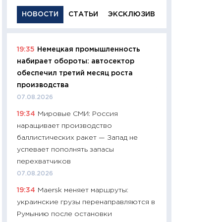
НОВОСТИ
СТАТЬИ
ЭКСКЛЮЗИВ
19:35
Немецкая промышленность
11:29
Качественн
набирает обороты: автосектор
основа успешног
обеспечил третий месяц роста
21.07.2026
производства
11:26
Как заработ
07.08.2026
доходность, риск
19:34
Мировые СМИ: Россия
покупки государ
наращивает производство
08.07.2026
баллистических ракет — Запад не
11:20
Цена здоров
успевает пополнять запасы
медицина будуще
перехватчиков
расходы людей
07.08.2026
01.07.2026
19:34
Maersk меняет маршруты:
11:24
Профессии б
украинские грузы перенаправляются в
двигается образо
Румынию после остановки
навыки будут пл