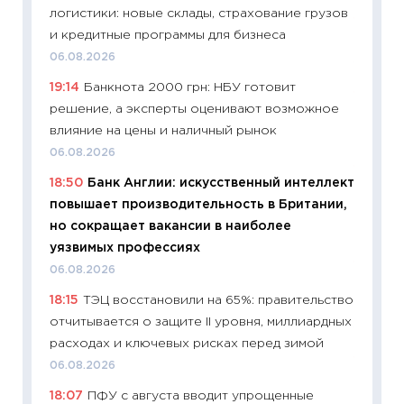
логистики: новые склады, страхование грузов
11:22
Ка
и кредитные программы для бизнеса
ваканс
06.08.2026
11.06.20
19:14
Банкнота 2000 грн: НБУ готовит
11:27
До
решение, а эксперты оценивают возможное
промыш
влияние на цены и наличный рынок
30.04.2
06.08.2026
11:32
Бо
18:50
Банк Англии: искусственный интеллект
уверен
повышает производительность в Британии,
поведе
но сокращает вакансии в наиболее
27.04.2
уязвимых профессиях
11:28
По
06.08.2026
измени
18:15
ТЭЦ восстановили на 65%: правительство
в 2026
отчитывается о защите II уровня, миллиардных
13.04.20
расходах и ключевых рисках перед зимой
11:29
Ск
06.08.2026
пасхал
18:07
ПФУ с августа вводит упрощенные