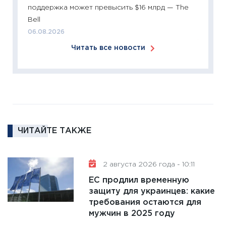
сбереж
поддержка может превысить $16 млрд — The
Institu
Bell
18.02.20
06.08.2026
11:27
За
Читать все новости
кто ди
кандид
16.02.20
11:30
Ре
котель
аудита
ЧИТАЙТЕ ТАКЖЕ
30.01.20
11:30
Кр
делают
2 августа 2026 года - 10:11
28.01.20
ЕС продлил временную
11:28
Го
защиту для украинцев: какие
требования остаются для
гранто
мужчин в 2025 году
дефиц