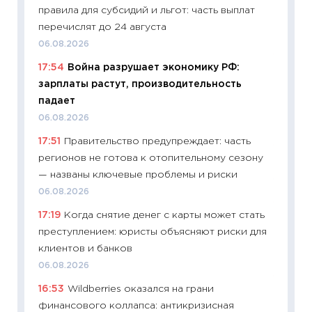
собств
правила для субсидий и льгот: часть выплат
сравне
перечислят до 24 августа
06.04.2
06.08.2026
11:24
Ск
17:54
Война разрушает экономику РФ:
сдержи
зарплаты растут, производительность
Майком
падает
перев
06.08.2026
30.03.2
17:51
Правительство предупреждает: часть
11:26
Зо
регионов не готова к отопительному сезону
время 
— названы ключевые проблемы и риски
12.03.20
06.08.2026
11:27
Эк
17:19
Когда снятие денег с карты может стать
что из
преступлением: юристы объясняют риски для
перспе
клиентов и банков
24.02.2
06.08.2026
11:26
П
16:53
Wildberries оказался на грани
2025-2
финансового коллапса: антикризисная