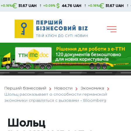
Skip
↑
↑
↑
51.67 UAH
44.76 UAH
51.67 UAH
+0.09%
+0.16%
+0.09%
to
content
Перший бізнесовий
Новости
Экономика
Шольц рассказывает о способности германской
экономики справляться с вызовами – Вloomberg
Шольц