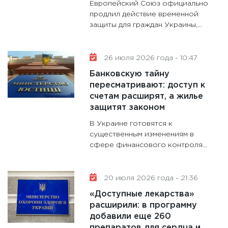
13.01.20
Европейский Союз официально
продлил действие временной
11:30
Ст
защиты для граждан Украины,...
будуще
31.12.20
26 июля 2026 года - 10:47
Банковскую тайну
пересматривают: доступ к
счетам расширят, а жилье
защитят законом
В Украине готовятся к
существенным изменениям в
сфере финансового контроля...
20 июля 2026 года - 21:36
«Доступные лекарства»
расширили: в программу
добавили еще 260
препаратов для сердца и