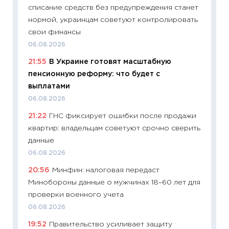
списание средств без предупреждения станет
08.07.2
нормой, украинцам советуют контролировать
11:20
Це
свои финансы
будуще
06.08.2026
01.07.2
21:55
В Украине готовят масштабную
11:24
Пр
пенсионную реформу: что будет с
образо
выплатами
платит
06.08.2026
29.06.2
21:22
ГНС фиксирует ошибки после продажи
11:27
Вс
квартир: владельцам советуют срочно сверить
Украин
данные
универ
06.08.2026
абитур
20:56
Минфин: налоговая передаст
23.06.2
Минобороны данные о мужчинах 18–60 лет для
11:29
До
проверки военного учета
что на
06.08.2026
деклар
19:52
Правительство усиливает защиту
19.06.20