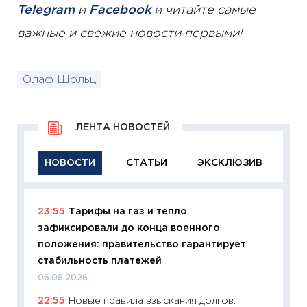
Telegram
и
Facebook
и читайте самые
важные и свежие новости первыми!
Олаф Шольц
ЛЕНТА НОВОСТЕЙ
НОВОСТИ
СТАТЬИ
ЭКСКЛЮЗИВ
23:55
Тарифы на газ и тепло
11:29
Ка
зафиксировали до конца военного
успешн
положения: правительство гарантирует
21.07.20
стабильность платежей
11:26
Ка
06.08.2026
риски 
22:55
Новые правила взыскания долгов:
облига