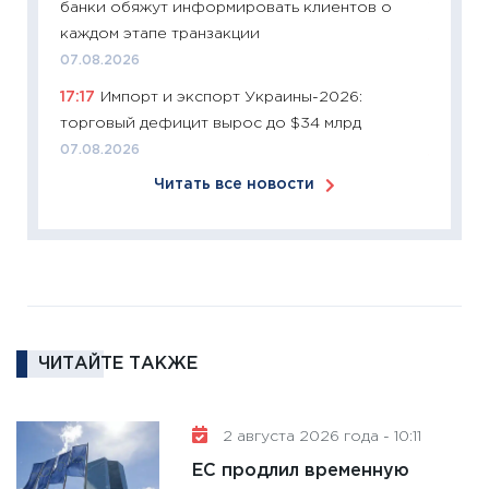
банки обяжут информировать клиентов о
12.03.20
каждом этапе транзакции
11:27
Эк
07.08.2026
что из
17:17
Импорт и экспорт Украины-2026:
перспе
торговый дефицит вырос до $34 млрд
24.02.2
07.08.2026
11:26
П
Читать все новости
2025-2
сбереж
Institu
18.02.20
11:27
За
кто ди
кандид
ЧИТАЙТЕ ТАКЖЕ
16.02.20
11:30
Ре
2 августа 2026 года - 10:11
котель
ЕС продлил временную
аудита