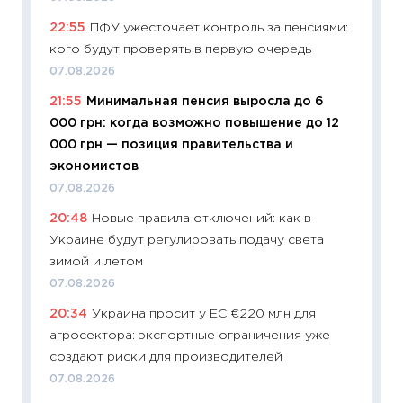
Украин
22:55
ПФУ ужесточает контроль за пенсиями:
универ
кого будут проверять в первую очередь
абитур
07.08.2026
23.06.2
21:55
Минимальная пенсия выросла до 6
11:29
До
000 грн: когда возможно повышение до 12
что на
000 грн — позиция правительства и
деклар
экономистов
19.06.20
07.08.2026
11:22
Ка
20:48
Новые правила отключений: как в
ваканс
Украине будут регулировать подачу света
11.06.20
зимой и летом
11:27
До
07.08.2026
промыш
20:34
Украина просит у ЕС €220 млн для
30.04.2
агросектора: экспортные ограничения уже
11:32
Бо
создают риски для производителей
уверен
07.08.2026
поведе