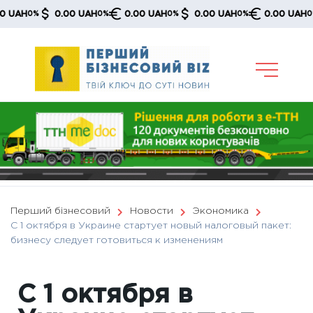
Skip
H
0.00 UAH
0.00 UAH
0.00 UAH
0.00 UAH
0%
0%
0%
0%
0%
to
content
Перший бізнесовий
Новости
Экономика
С 1 октября в Украине стартует новый налоговый пакет:
бизнесу следует готовиться к изменениям
С 1 октября в