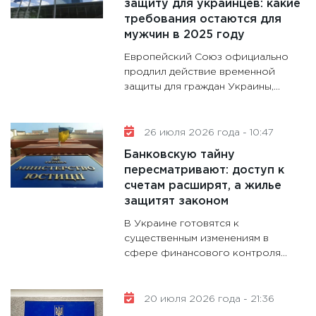
защиту для украинцев: какие
30.01.20
требования остаются для
11:30
Кр
мужчин в 2025 году
делают
Европейский Союз официально
28.01.20
продлил действие временной
защиты для граждан Украины,...
11:28
Го
гранто
дефиц
26 июля 2026 года - 10:47
13.01.20
Банковскую тайну
11:30
Ст
пересматривают: доступ к
будуще
счетам расширят, а жилье
31.12.20
защитят законом
В Украине готовятся к
существенным изменениям в
сфере финансового контроля...
20 июля 2026 года - 21:36