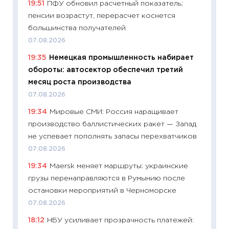
19:51
ПФУ обновил расчетный показатель:
27.04.2
пенсии возрастут, перерасчет коснется
11:28
По
большинства получателей
измени
07.08.2026
в 2026
19:35
Немецкая промышленность набирает
13.04.20
обороты: автосектор обеспечил третий
11:29
Ск
месяц роста производства
пасхал
07.08.2026
собств
19:34
Мировые СМИ: Россия наращивает
сравне
производство баллистических ракет — Запад
06.04.2
не успевает пополнять запасы перехватчиков
11:24
Ск
07.08.2026
сдержи
19:34
Maersk меняет маршруты: украинские
Майком
грузы перенаправляются в Румынию после
перев
остановки мероприятий в Черноморске
30.03.2
07.08.2026
11:26
Зо
18:12
НБУ усиливает прозрачность платежей:
время 