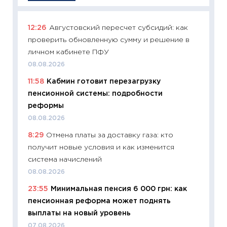
12:26
Августовский пересчет субсидий: как
11:29
Ка
проверить обновленную сумму и решение в
успешн
личном кабинете ПФУ
21.07.20
08.08.2026
11:26
Ка
11:58
Кабмин готовит перезагрузку
риски 
пенсионной системы: подробности
облига
реформы
08.07.2
08.08.2026
11:20
Це
8:29
Отмена платы за доставку газа: кто
будуще
получит новые условия и как изменится
01.07.2
система начислений
11:24
Пр
08.08.2026
образо
23:55
Минимальная пенсия 6 000 грн: как
платит
пенсионная реформа может поднять
29.06.2
выплаты на новый уровень
11:27
Вс
07.08.2026