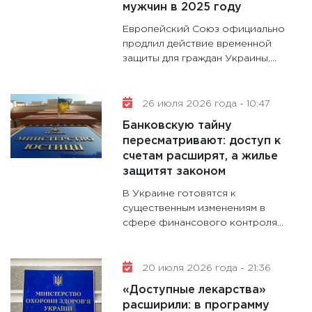
мужчин в 2025 году
дефиц
13.01.20
Европейский Союз официально
продлил действие временной
11:30
Ст
защиты для граждан Украины,...
будуще
31.12.20
26 июля 2026 года - 10:47
Банковскую тайну
пересматривают: доступ к
счетам расширят, а жилье
защитят законом
В Украине готовятся к
существенным изменениям в
сфере финансового контроля...
20 июля 2026 года - 21:36
«Доступные лекарства»
расширили: в программу