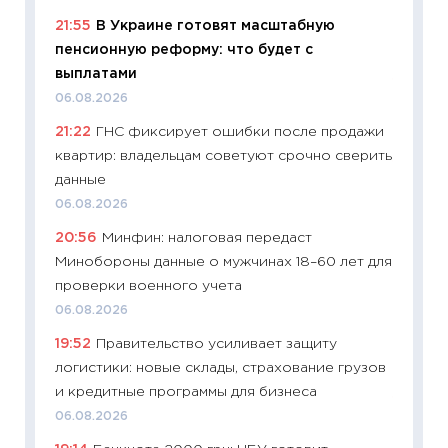
риски 
21:55
В Украине готовят масштабную
облига
пенсионную реформу: что будет с
08.07.2
выплатами
11:20
Це
06.08.2026
будуще
21:22
ГНС фиксирует ошибки после продажи
01.07.2
квартир: владельцам советуют срочно сверить
11:24
Пр
данные
образо
06.08.2026
платит
20:56
Минфин: налоговая передаст
29.06.2
Минобороны данные о мужчинах 18–60 лет для
11:27
Вс
проверки военного учета
Украин
06.08.2026
универ
19:52
Правительство усиливает защиту
абитур
логистики: новые склады, страхование грузов
23.06.2
и кредитные программы для бизнеса
11:29
До
06.08.2026
что на