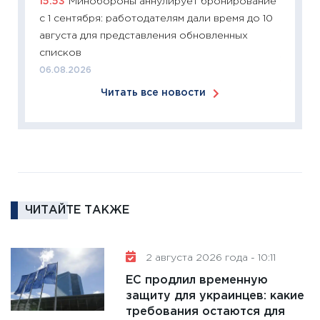
15:53
Минобороны аннулирует бронирование
2025-2
с 1 сентября: работодателям дали время до 10
сбереж
августа для представления обновленных
Institu
списков
18.02.20
06.08.2026
11:27
За
Читать все новости
кто ди
кандид
16.02.20
11:30
Ре
котель
аудита
ЧИТАЙТЕ ТАКЖЕ
30.01.20
11:30
Кр
делают
2 августа 2026 года - 10:11
28.01.20
ЕС продлил временную
11:28
Го
защиту для украинцев: какие
требования остаются для
гранто