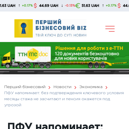
Skip
↑
↓
↑
H
44.69 UAH
51.63 UAH
44.69 UAH
+0.17%
-0.13%
+0.17%
to
content
Перший бізнесовий
Новости
Экономика
ПФУ напоминает: без подтверждения ключевого условия
месяцы стажа не засчитают и пенсия окажется под
угрозой
ПФУ напоминает: