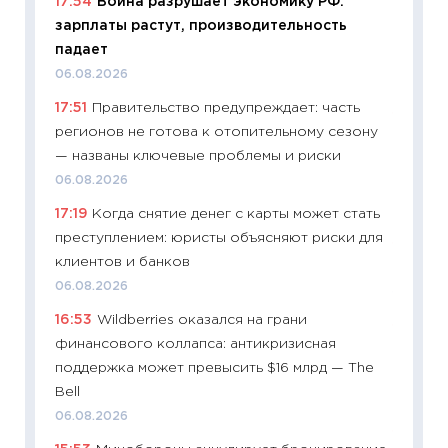
17:54
Война разрушает экономику РФ:
пасхал
зарплаты растут, производительность
собств
падает
сравне
06.08.2026
06.04.2
17:51
Правительство предупреждает: часть
11:24
Ск
регионов не готова к отопительному сезону
сдержи
— названы ключевые проблемы и риски
Майком
06.08.2026
перев
17:19
Когда снятие денег с карты может стать
30.03.2
преступлением: юристы объясняют риски для
11:26
Зо
клиентов и банков
время 
06.08.2026
12.03.20
16:53
Wildberries оказался на грани
11:27
Эк
финансового коллапса: антикризисная
что из
поддержка может превысить $16 млрд — The
перспе
Bell
24.02.2
06.08.2026
11:26
П