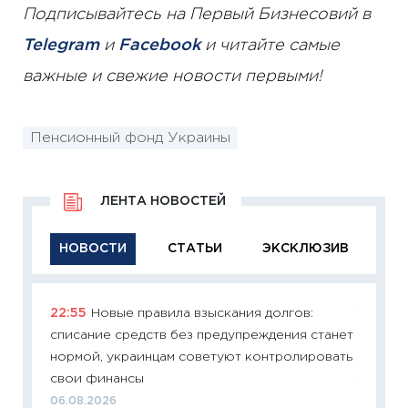
Подписывайтесь на Первый Бизнесовий в
Telegram
и
Facebook
и читайте самые
важные и свежие новости первыми!
Пенсионный фонд Украины
ЛЕНТА НОВОСТЕЙ
НОВОСТИ
СТАТЬИ
ЭКСКЛЮЗИВ
22:55
Новые правила взыскания долгов:
11:29
Ка
списание средств без предупреждения станет
успешн
нормой, украинцам советуют контролировать
21.07.20
свои финансы
11:26
Ка
06.08.2026