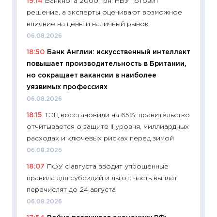
19:14
Банкнота 2000 грн: НБУ готовит
деклар
решение, а эксперты оценивают возможное
19.06.20
влияние на цены и наличный рынок
11:22
Ка
06.08.2026
ваканс
18:50
Банк Англии: искусственный интеллект
11.06.20
повышает производительность в Британии,
11:27
До
но сокращает вакансии в наиболее
промыш
уязвимых профессиях
30.04.2
06.08.2026
11:32
Бо
18:15
ТЭЦ восстановили на 65%: правительство
уверен
отчитывается о защите II уровня, миллиардных
поведе
расходах и ключевых рисках перед зимой
27.04.2
06.08.2026
11:28
По
18:07
ПФУ с августа вводит упрощенные
измени
правила для субсидий и льгот: часть выплат
в 2026
перечислят до 24 августа
13.04.20
06.08.2026
11:29
Ск