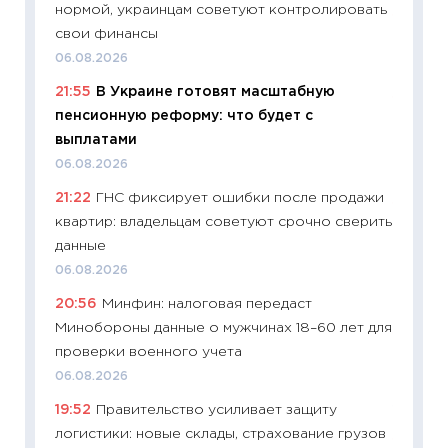
нормой, украинцам советуют контролировать
11:20
Це
свои финансы
будуще
06.08.2026
01.07.2
21:55
В Украине готовят масштабную
11:24
Пр
пенсионную реформу: что будет с
образо
выплатами
платит
06.08.2026
29.06.2
21:22
ГНС фиксирует ошибки после продажи
11:27
Вс
квартир: владельцам советуют срочно сверить
Украин
данные
универ
06.08.2026
абитур
20:56
Минфин: налоговая передаст
23.06.2
Минобороны данные о мужчинах 18–60 лет для
11:29
До
проверки военного учета
что на
06.08.2026
деклар
19:52
Правительство усиливает защиту
19.06.20
логистики: новые склады, страхование грузов
11:22
Ка