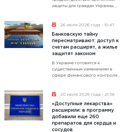
11:30
Ст
защиты для граждан Украины,...
будуще
31.12.20
26 июля 2026 года - 10:47
Банковскую тайну
пересматривают: доступ к
счетам расширят, а жилье
защитят законом
В Украине готовятся к
существенным изменениям в
сфере финансового контроля...
20 июля 2026 года - 21:36
«Доступные лекарства»
расширили: в программу
добавили еще 260
препаратов для сердца и
сосудов