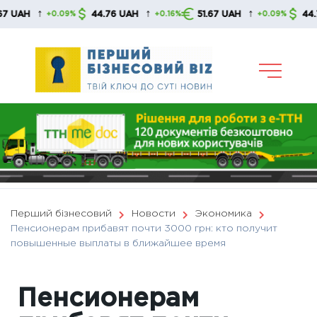
Skip
↑
↑
↑
44.76 UAH
51.67 UAH
44.76 UAH
+0.09%
+0.16%
+0.09%
to
content
Перший бізнесовий
Новости
Экономика
Пенсионерам прибавят почти 3000 грн: кто получит
повышенные выплаты в ближайшее время
Пенсионерам