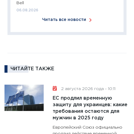
Bell
18.02.20
06.08.2026
11:27
За
Читать все новости
кто ди
кандид
16.02.20
11:30
Ре
котель
аудита
ЧИТАЙТЕ ТАКЖЕ
30.01.20
11:30
Кр
делают
2 августа 2026 года - 10:11
28.01.20
ЕС продлил временную
11:28
Го
защиту для украинцев: какие
требования остаются для
гранто
мужчин в 2025 году
дефиц
13.01.20
Европейский Союз официально
продлил действие временной