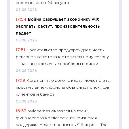
перечислят до 24 августа
06.04.2
06.08.2026
11:24
Ск
17:54
Война разрушает экономику РФ:
сдержи
зарплаты растут, производительность
Майком
падает
перев
06.08.2026
30.03.2
17:51
Правительство предупреждает: часть
11:26
Зо
регионов не готова к отопительному сезону
время 
— названы ключевые проблемы и риски
12.03.20
06.08.2026
11:27
Эк
17:19
Когда снятие денег с карты может стать
что из
преступлением: юристы объясняют риски для
перспе
клиентов и банков
24.02.2
06.08.2026
11:26
П
16:53
Wildberries оказался на грани
2025-2
финансового коллапса: антикризисная
сбереж
поддержка может превысить $16 млрд — The
Institu