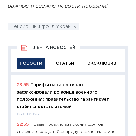
важные и свежие новости первыми!
Пенсионный фонд Украины
ЛЕНТА НОВОСТЕЙ
НОВОСТИ
СТАТЬИ
ЭКСКЛЮЗИВ
23:55
Тарифы на газ и тепло
11:29
Ка
зафиксировали до конца военного
успешн
положения: правительство гарантирует
21.07.20
стабильность платежей
11:26
Ка
06.08.2026
риски 
22:55
Новые правила взыскания долгов:
облига
списание средств без предупреждения станет
08.07.2