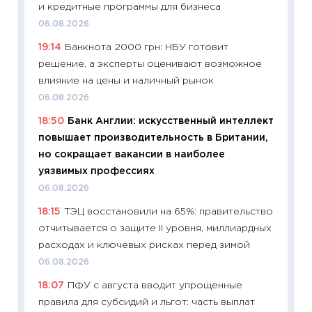
и кредитные программы для бизнеса
ваканс
06.08.2026
11.06.20
19:14
Банкнота 2000 грн: НБУ готовит
11:27
До
решение, а эксперты оценивают возможное
промыш
влияние на цены и наличный рынок
30.04.2
06.08.2026
11:32
Бо
18:50
Банк Англии: искусственный интеллект
уверен
повышает производительность в Британии,
поведе
но сокращает вакансии в наиболее
27.04.2
уязвимых профессиях
11:28
По
06.08.2026
измени
18:15
ТЭЦ восстановили на 65%: правительство
в 2026
отчитывается о защите II уровня, миллиардных
13.04.20
расходах и ключевых рисках перед зимой
11:29
Ск
06.08.2026
пасхал
18:07
ПФУ с августа вводит упрощенные
собств
правила для субсидий и льгот: часть выплат
сравне