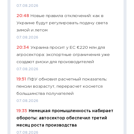
11:24
Пр
07.08.2026
образо
20:48
Новые правила отключений: как в
платит
Украине будут регулировать подачу света
29.06.2
зимой и летом
11:27
Вс
07.08.2026
Украин
20:34
Украина просит у ЕС €220 млн для
универ
агросектора: экспортные ограничения уже
абитур
создают риски для производителей
23.06.2
07.08.2026
11:29
До
19:51
ПФУ обновил расчетный показатель:
что на
пенсии возрастут, перерасчет коснется
деклар
большинства получателей
19.06.20
07.08.2026
11:22
Ка
19:35
Немецкая промышленность набирает
ваканс
обороты: автосектор обеспечил третий
11.06.20
месяц роста производства
11:27
До
07.08.2026