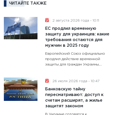
кандид
ЧИТАЙТЕ ТАКЖЕ
16.02.20
11:30
Ре
2 августа 2026 года - 10:11
котель
ЕС продлил временную
аудита
защиту для украинцев: какие
30.01.20
требования остаются для
11:30
Кр
мужчин в 2025 году
делают
Европейский Союз официально
28.01.20
продлил действие временной
защиты для граждан Украины,...
11:28
Го
гранто
дефиц
26 июля 2026 года - 10:47
13.01.20
Банковскую тайну
11:30
Ст
пересматривают: доступ к
будуще
счетам расширят, а жилье
31.12.20
защитят законом
В Украине готовятся к