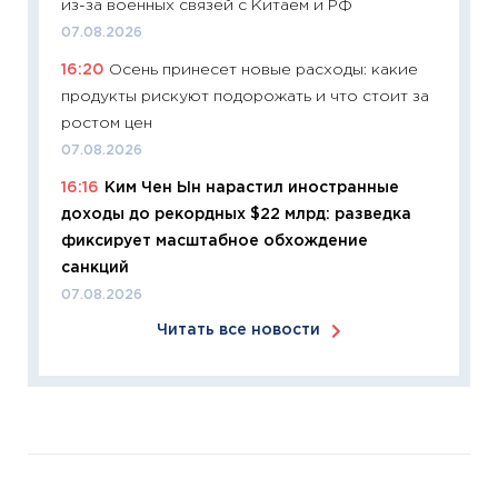
из-за военных связей с Китаем и РФ
Майком
перев
07.08.2026
30.03.2
16:20
Осень принесет новые расходы: какие
продукты рискуют подорожать и что стоит за
11:26
Зо
ростом цен
время 
07.08.2026
12.03.20
16:16
Ким Чен Ын нарастил иностранные
11:27
Эк
доходы до рекордных $22 млрд: разведка
что из
фиксирует масштабное обхождение
перспе
санкций
24.02.2
07.08.2026
11:26
П
Читать все новости
2025-2
сбереж
Institu
18.02.20
11:27
За
кто ди