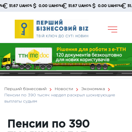
Skip
51.67 UAH
0.00 UAH
51.67 UAH
0.00 UAH
51.67 
0%
0%
0%
0%
to
content
Перший бізнесовий
Новости
Экономика
Пенсии по 390 тысяч: нардеп раскрыл шокирующие
выплаты судьям
Пенсии по 390