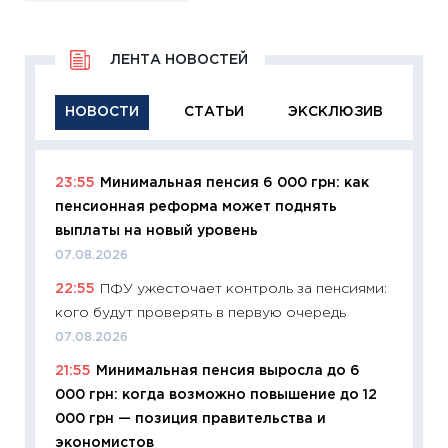
ЛЕНТА НОВОСТЕЙ
НОВОСТИ
СТАТЬИ
ЭКСКЛЮЗИВ
23:55
Минимальная пенсия 6 000 грн: как
11:29
Ка
пенсионная реформа может поднять
успешн
выплаты на новый уровень
21.07.20
07.08.2026
11:26
Ка
22:55
ПФУ ужесточает контроль за пенсиями:
риски 
кого будут проверять в первую очередь
облига
07.08.2026
08.07.2
21:55
Минимальная пенсия выросла до 6
11:20
Це
000 грн: когда возможно повышение до 12
будуще
000 грн — позиция правительства и
01.07.2
экономистов