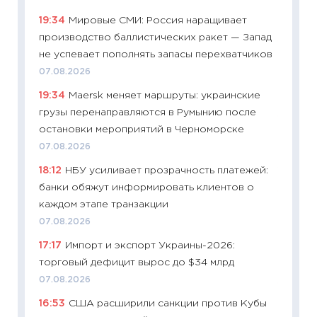
промыш
19:34
Мировые СМИ: Россия наращивает
30.04.2
производство баллистических ракет — Запад
11:32
Бо
не успевает пополнять запасы перехватчиков
уверен
07.08.2026
поведе
19:34
Maersk меняет маршруты: украинские
27.04.2
грузы перенаправляются в Румынию после
11:28
По
остановки мероприятий в Черноморске
измени
07.08.2026
в 2026
18:12
НБУ усиливает прозрачность платежей:
13.04.20
банки обяжут информировать клиентов о
11:29
Ск
каждом этапе транзакции
пасхал
07.08.2026
собств
17:17
Импорт и экспорт Украины-2026:
сравне
торговый дефицит вырос до $34 млрд
06.04.2
07.08.2026
11:24
Ск
16:53
США расширили санкции против Кубы
сдержи