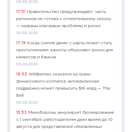
06.08.2026
06.04.2
17:51
Правительство предупреждает: часть
11:24
Ск
регионов не готова к отопительному сезону
сдержи
— названы ключевые проблемы и риски
Майком
06.08.2026
перев
17:19
Когда снятие денег с карты может стать
30.03.2
преступлением: юристы объясняют риски для
11:26
Зо
клиентов и банков
время 
06.08.2026
12.03.20
16:53
Wildberries оказался на грани
11:27
Эк
финансового коллапса: антикризисная
что из
поддержка может превысить $16 млрд — The
перспе
Bell
24.02.2
06.08.2026
11:26
П
15:53
Минобороны аннулирует бронирование
2025-2
с 1 сентября: работодателям дали время до 10
сбереж
августа для представления обновленных
Institu