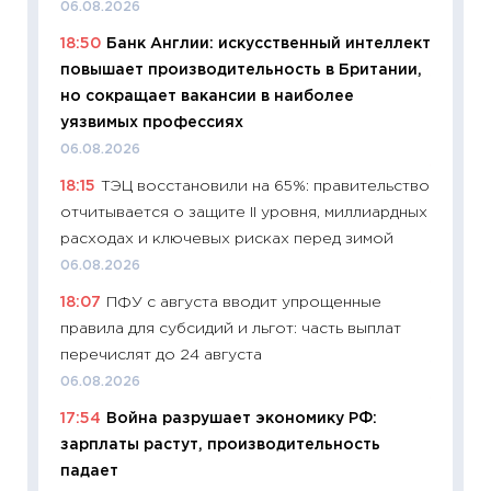
06.08.2026
ваканс
18:50
Банк Англии: искусственный интеллект
11.06.20
повышает производительность в Британии,
11:27
До
но сокращает вакансии в наиболее
промыш
уязвимых профессиях
30.04.2
06.08.2026
11:32
Бо
18:15
ТЭЦ восстановили на 65%: правительство
уверен
отчитывается о защите II уровня, миллиардных
поведе
расходах и ключевых рисках перед зимой
27.04.2
06.08.2026
11:28
По
18:07
ПФУ с августа вводит упрощенные
измени
правила для субсидий и льгот: часть выплат
в 2026
перечислят до 24 августа
13.04.20
06.08.2026
11:29
Ск
17:54
Война разрушает экономику РФ:
пасхал
зарплаты растут, производительность
собств
падает
сравне