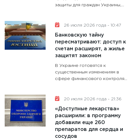
11:30
Ст
защиты для граждан Украины,...
будуще
31.12.20
26 июля 2026 года - 10:47
Банковскую тайну
пересматривают: доступ к
счетам расширят, а жилье
защитят законом
В Украине готовятся к
существенным изменениям в
сфере финансового контроля...
20 июля 2026 года - 21:36
«Доступные лекарства»
расширили: в программу
добавили еще 260
препаратов для сердца и
сосудов