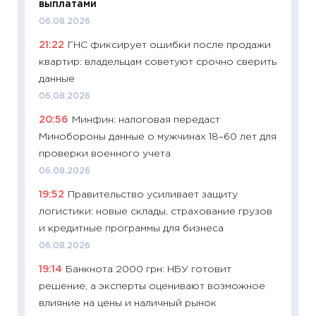
выплатами
11:20
Це
06.08.2026
будуще
21:22
ГНС фиксирует ошибки после продажи
01.07.2
квартир: владельцам советуют срочно сверить
11:24
Пр
данные
образо
06.08.2026
платит
20:56
Минфин: налоговая передаст
29.06.2
Минобороны данные о мужчинах 18–60 лет для
11:27
Вс
проверки военного учета
Украин
06.08.2026
универ
19:52
Правительство усиливает защиту
абитур
логистики: новые склады, страхование грузов
23.06.2
и кредитные программы для бизнеса
11:29
До
06.08.2026
что на
19:14
Банкнота 2000 грн: НБУ готовит
деклар
решение, а эксперты оценивают возможное
19.06.20
влияние на цены и наличный рынок
11:22
Ка