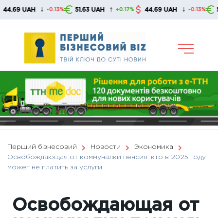
Skip
↓
↑
↓
 UAH
51.63 UAH
44.69 UAH
51.63 U
-0.13%
+0.17%
-0.13%
to
content
Перший бізнесовий
Новости
Экономика
Освобождающая от коммуналки пенсия: кто в 2025 году
может не платить за услуги
Освобождающая от