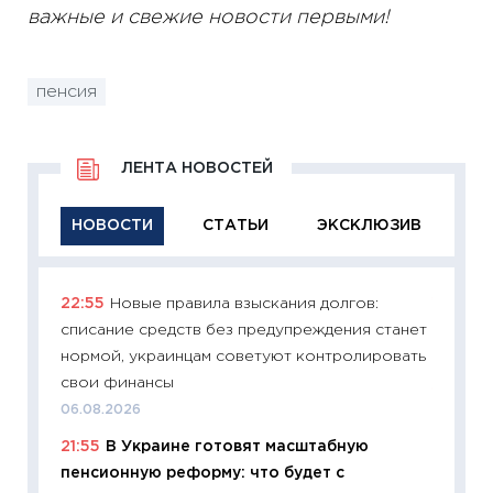
важные и свежие новости первыми!
пенсия
ЛЕНТА НОВОСТЕЙ
НОВОСТИ
СТАТЬИ
ЭКСКЛЮЗИВ
22:55
Новые правила взыскания долгов:
11:29
Ка
списание средств без предупреждения станет
успешн
нормой, украинцам советуют контролировать
21.07.20
свои финансы
11:26
Ка
06.08.2026
риски 
21:55
В Украине готовят масштабную
облига
пенсионную реформу: что будет с
08.07.2