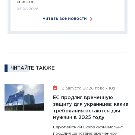
списков
18.02.20
06.08.2026
11:27
За
Читать все новости
кто ди
кандид
16.02.20
11:30
Ре
котель
аудита
ЧИТАЙТЕ ТАКЖЕ
30.01.20
11:30
Кр
делают
2 августа 2026 года - 10:11
28.01.20
ЕС продлил временную
11:28
Го
защиту для украинцев: какие
требования остаются для
гранто
мужчин в 2025 году
дефиц
13.01.20
Европейский Союз официально
продлил действие временной