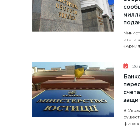
сообщ
милли
пода
Минист
итоги 
«Армия+
26 
Банк
перес
счета
защи
В Укра
сущест
финанс