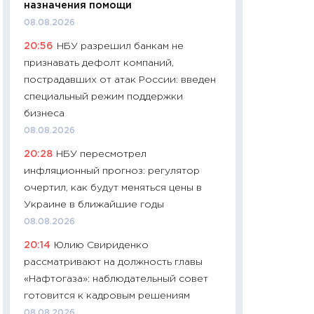
назначения помощи
11:24
Сколько сто
08.08.2026
сдерживание в 20
20:56
НБУ разрешил банкам не
разговора с Май
признавать дефолт компаний,
арифметики пер
пострадавших от атак России: введен
30.03.2026
специальный режим поддержки
11:26
Золото по $
бизнеса
$80: время покуп
08.08.2026
фиксировать при
20:28
НБУ пересмотрел
12.03.2026
инфляционный прогноз: регулятор
11:27
Экономика 
очертил, как будут меняться цены в
войны: что измен
Украине в ближайшие годы
какие перспектив
08.08.2026
стабильности
20:14
Юлию Свириденко
24.02.2026
рассматривают на должность главы
11:26
Потреблени
«Нафтогаза»: наблюдательный совет
украинцев 2025-2
готовится к кадровым решениям
расходов, сбере
08.08.2026