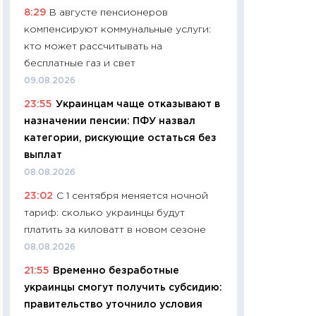
8:29
В августе пенсионеров
чеки
компенсируют коммунальные услуги:
30.04.2026
кто может рассчитывать на
11:32
Больше сбе
бесплатные газ и свет
уверенности: как
09.08.2026
финансовое пове
23:55
Украинцам чаще отказывают в
27.04.2026
назначении пенсии: ПФУ назвал
11:28
Почему еда 
категории, рискующие остаться без
бюджет: как изм
выплат
продуктовая кор
08.08.2026
2026 году
23:02
С 1 сентября меняется ночной
13.04.2026
тариф: сколько украинцы будут
11:29
Сколько дей
платить за киловатт в новом сезоне
пасхальная корзи
08.08.2026
собственный рас
21:55
Временно безработные
набора по сравн
украинцы смогут получить субсидию:
официальной оц
правительство уточнило условия
06.04.2026