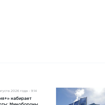
Бизнес-Диалог: Влияние
искусственного интеллекта
на деятельность советов
директоров
густа 2026 года - 9:14
ия+» набирает
оты: Минобороны