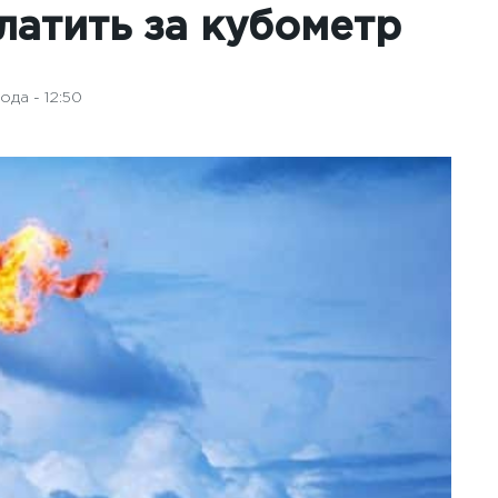
латить за кубометр
да - 12:50