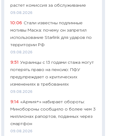
растет комиссия за обслуживание
29.06.2026
09.08.2026
11:27
Вступительн
10:06
Стали известны подлинные
Украине: цена ко
мотивы Маска: почему он запретил
университетов и
использование Starlink для ударов по
абитуриентов
территории РФ
23.06.2026
09.08.2026
11:29
Доллар по 51
9:51
Украинцы с 13 годами стажа могут
тысяч: что на са
потерять право на пенсию: ПФУ
показывает Бюд
предупреждает о критических
2027–2029
изменениях в требованиях
19.06.2026
09.08.2026
11:22
Кадровый д
9:14
«Армия+» набирает обороты:
вакансии: мешаю
Минобороны сообщило о более чем 3
найму
миллионах рапортов, поданных через
11.06.2026
смартфон
11:27
Дорожает ещ
09.08.2026
промышленные ц