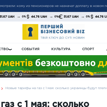
ла: «Челси» разгромил «Милан» и завоевал первый трофей п
→
→
→
44.76 UAH
51.67 UAH
44.76 UAH
0%
0%
0%
0%
 Эванс без супергеройского плана
СТВО
СОБЫТИЯ
КУЛЬТУРА
СПОРТ
Новые тарифы на газ с 1 мая: сколько украинцы будут плат
аз с 1 мая: сколько