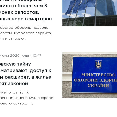
ило о более чем 3
онах рапортов,
нных через смартфон
ерство обороны подвело
работы цифрового сервиса
» и заявило...
июля 2026 года - 10:47
овскую тайну
матривают: доступ к
м расширят, а жилье
тят законом
ине готовятся к
венным изменениям в сфере
ового контроля...