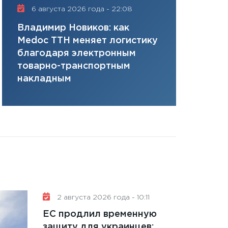
плана, грантова
6 августа 2026 года - 22:08
16 июля 20
управляемый де
Владимир Новиков: как
Сергей Ко
13.01.2026
Medoc ТТН меняет логистику
платит за 
11:30
Стратегичес
благодаря электронным
сервисов т
портфель будущ
товарно-транспортным
одного»
31.12.2025
накладным
Читать вс
2 августа 2026 года - 10:11
ЕС продлил временную
защиту для украинцев: