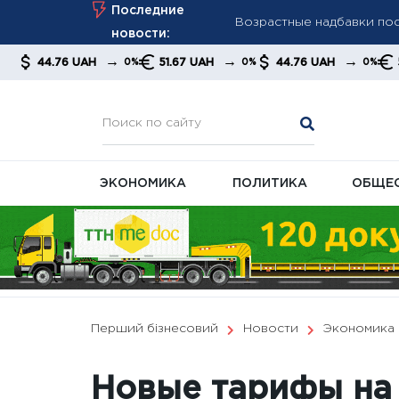
Skip
Последние
Мудрик стал героем фина
to
новости:
дисквалификации
content
→
→
→
→
UAH
51.67 UAH
44.76 UAH
51.67 UAH
0%
0%
0%
«Настоящий герой»: Крис
ЭКОНОМИКА
ПОЛИТИКА
ОБЩЕ
Перший бізнесовий
Новости
Экономика
Новые тарифы на г