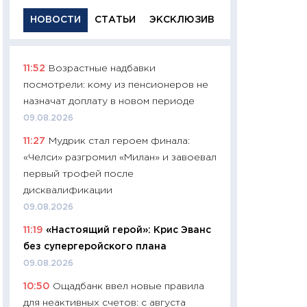
НОВОСТИ
СТАТЬИ
ЭКСКЛЮЗИВ
11:52
Возрастные надбавки
11:29
Качественн
посмотрели: кому из пенсионеров не
основа успешног
назначат доплату в новом периоде
21.07.2026
09.08.2026
11:26
Как заработ
11:27
Мудрик стал героем финала:
доходность, риск
«Челси» разгромил «Милан» и завоевал
покупки государ
первый трофей после
08.07.2026
дисквалификации
11:20
Цена здоров
09.08.2026
медицина будуще
11:19
«Настоящий герой»: Крис Эванс
расходы людей
без супергеройского плана
01.07.2026
09.08.2026
11:24
Профессии б
10:50
Ощадбанк ввел новые правила
двигается образо
для неактивных счетов: с августа
навыки будут пл