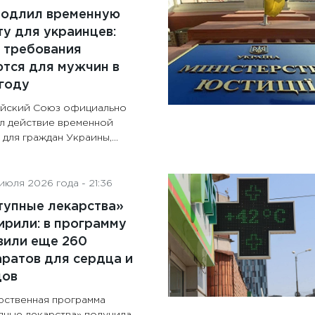
родлил временную
у для украинцев:
 требования
тся для мужчин в
году
йский Союз официально
л действие временной
для граждан Украины,...
июля 2026 года - 21:36
тупные лекарства»
рили: в программу
вили еще 260
ратов для сердца и
дов
рственная программа
пные лекарства» получила