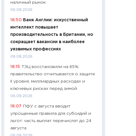
наличный рынок
чеки
06.08.2026
30.04.2026
18:50
Банк Англии: искусственный
11:32
Больше сбе
интеллект повышает
уверенности: как
производительность в Британии, но
финансовое пове
сокращает вакансии в наиболее
27.04.2026
уязвимых профессиях
11:28
Почему еда 
06.08.2026
бюджет: как изм
18:15
ТЭЦ восстановили на 65%:
продуктовая кор
правительство отчитывается о защите
2026 году
II уровня, миллиардных расходах и
13.04.2026
ключевых рисках перед зимой
11:29
Сколько дей
06.08.2026
пасхальная корзи
18:07
ПФУ с августа вводит
собственный рас
упрощенные правила для субсидий и
набора по сравн
льгот: часть выплат перечислят до 24
официальной оц
августа
06.04.2026
06.08.2026