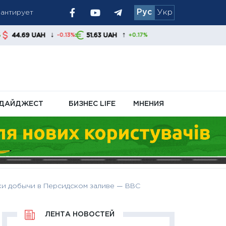
рантирует
Рус
Укр
 украинцам
↓
↑
H
51.63 UAH
-0.13%
+0.17%
ДАЙДЖЕСТ
БИЗНЕС LIFE
МНЕНИЯ
вки добычи в Персидском заливе — BBC
ЛЕНТА НОВОСТЕЙ