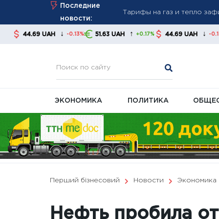
Тарифы на газ и тепло за
Skip
Последние
стабильность платежей
to
новости:
Новые правила взыскания д
content
↓
↑
↓
 UAH
51.63 UAH
44.69 UAH
51.63 U
-0.13%
+0.17%
-0.13%
советуют контролировать
В Украине готовят масшта
ЭКОНОМИКА
ПОЛИТИКА
ОБЩЕ
Перший бізнесовий
Новости
Экономика
Нефть пробила от