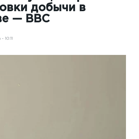
новки добычи в
ве — BBC
 10:11