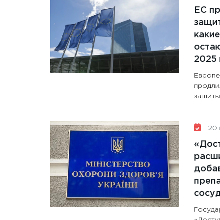
ЕС п
защит
какие
остаю
2025 
Европе
продли
защиты 
20 
«Дос
расши
доба
препа
сосу
Госуда
«Досту