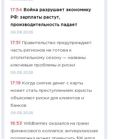
11:24
Сколько сто
17:54
Война разрушает экономику
сдерживание в 20
РФ: зарплаты растут,
разговора с Май
производительность падает
арифметики пер
06.08.2026
30.03.2026
17:51
Правительство предупреждает:
11:26
Золото по $
часть регионов не готова к
$80: время покуп
отопительному сезону — названы
фиксировать при
ключевые проблемы и риски
12.03.2026
06.08.2026
11:27
Экономика 
17:19
Когда снятие денег с карты
войны: что измен
может стать преступлением: юристы
какие перспектив
объясняют риски для клиентов и
стабильности
банков
24.02.2026
06.08.2026
11:26
Потреблени
16:53
Wildberries оказался на грани
украинцев 2025-2
финансового коллапса: антикризисная
расходов, сбере
поддержка может превысить $16 млрд