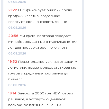
06.08.2026
29.06.2026
21:22
ГНС фиксирует ошибки после
11:27
Вступительн
продажи квартир: владельцам
Украине: цена ко
советуют срочно сверить данные
университетов и
06.08.2026
абитуриентов
20:56
Минфин: налоговая передаст
23.06.2026
Минобороны данные о мужчинах 18–60
11:29
Доллар по 51
лет для проверки военного учета
тысяч: что на са
06.08.2026
показывает Бюд
19:52
Правительство усиливает защиту
2027–2029
логистики: новые склады, страхование
19.06.2026
грузов и кредитные программы для
11:22
Кадровый д
бизнеса
вакансии: мешаю
06.08.2026
найму
19:14
Банкнота 2000 грн: НБУ готовит
11.06.2026
решение, а эксперты оценивают
11:27
Дорожает ещ
возможное влияние на цены и
промышленные ц