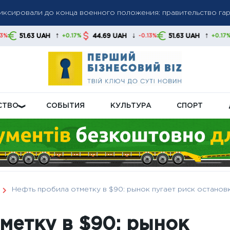
фиксировали до конца военного положения: правительство га
олгов: списание средств без предупреждения станет нормой,
↑
↓
↑
AH
44.69 UAH
51.63 UAH
44.69 UA
+0.17%
-0.13%
+0.17%
 свои финансы
бную пенсионную реформу: что будет с выплатами
СТВО
СОБЫТИЯ
КУЛЬТУРА
СПОРТ
Нефть пробила отметку в $90: рынок пугает риск остано
метку в $90: рынок