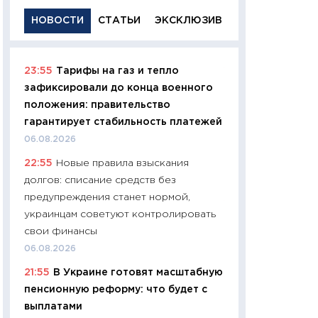
НОВОСТИ
СТАТЬИ
ЭКСКЛЮЗИВ
23:55
Тарифы на газ и тепло
11:29
Качественн
зафиксировали до конца военного
основа успешног
положения: правительство
21.07.2026
гарантирует стабильность платежей
11:26
Как заработ
06.08.2026
доходность, риск
22:55
Новые правила взыскания
покупки государ
долгов: списание средств без
08.07.2026
предупреждения станет нормой,
11:20
Цена здоров
украинцам советуют контролировать
медицина будуще
свои финансы
расходы людей
06.08.2026
01.07.2026
21:55
В Украине готовят масштабную
11:24
Профессии б
пенсионную реформу: что будет с
двигается образо
выплатами
навыки будут пл