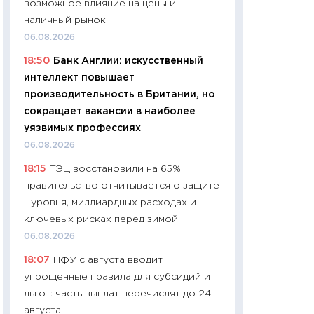
возможное влияние на цены и
промышленные ц
наличный рынок
чеки
06.08.2026
30.04.2026
18:50
Банк Англии: искусственный
11:32
Больше сбе
интеллект повышает
уверенности: как
производительность в Британии, но
финансовое пове
сокращает вакансии в наиболее
27.04.2026
уязвимых профессиях
11:28
Почему еда 
06.08.2026
бюджет: как изм
18:15
ТЭЦ восстановили на 65%:
продуктовая кор
правительство отчитывается о защите
2026 году
II уровня, миллиардных расходах и
13.04.2026
ключевых рисках перед зимой
11:29
Сколько дей
06.08.2026
пасхальная корзи
18:07
ПФУ с августа вводит
собственный рас
упрощенные правила для субсидий и
набора по сравн
льгот: часть выплат перечислят до 24
официальной оц
августа