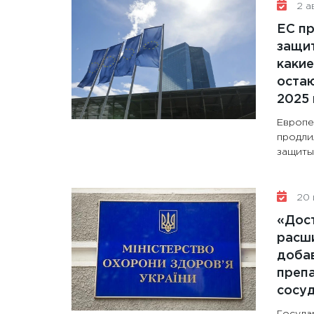
2 ав
ЕС п
защит
какие
остаю
2025 
Европе
продли
защиты 
20 
«Дос
расши
доба
препа
сосу
Госуда