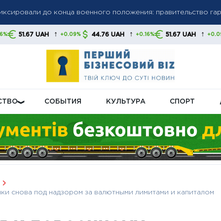
олгов: списание средств без предупреждения станет нормой,
↑
↑
↑
H
44.76 UAH
51.67 UAH
44.76 UA
+0.09%
+0.16%
+0.09%
 свои финансы
бную пенсионную реформу: что будет с выплатами
СТВО
СОБЫТИЯ
КУЛЬТУРА
СПОРТ
ки снова под надзором за валютными лимитами и капиталом