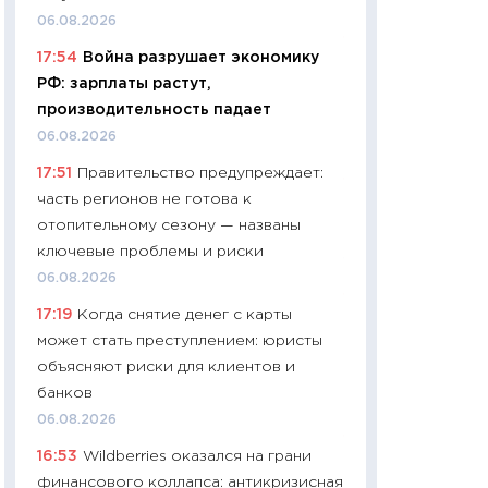
06.04.2026
06.08.2026
11:24
Сколько сто
17:54
Война разрушает экономику
сдерживание в 20
РФ: зарплаты растут,
разговора с Май
производительность падает
арифметики пер
06.08.2026
30.03.2026
17:51
Правительство предупреждает:
11:26
Золото по $
часть регионов не готова к
$80: время покуп
отопительному сезону — названы
фиксировать при
ключевые проблемы и риски
12.03.2026
06.08.2026
11:27
Экономика 
17:19
Когда снятие денег с карты
войны: что измен
может стать преступлением: юристы
какие перспектив
объясняют риски для клиентов и
стабильности
банков
24.02.2026
06.08.2026
11:26
Потреблени
16:53
Wildberries оказался на грани
украинцев 2025-2
финансового коллапса: антикризисная