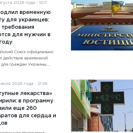
густа 2026 года - 10:11
родлил временную
у для украинцев:
 требования
тся для мужчин в
году
йский Союз официально
л действие временной
для граждан Украины,...
июля 2026 года - 21:36
тупные лекарства»
рили: в программу
вили еще 260
ратов для сердца и
дов
рственная программа