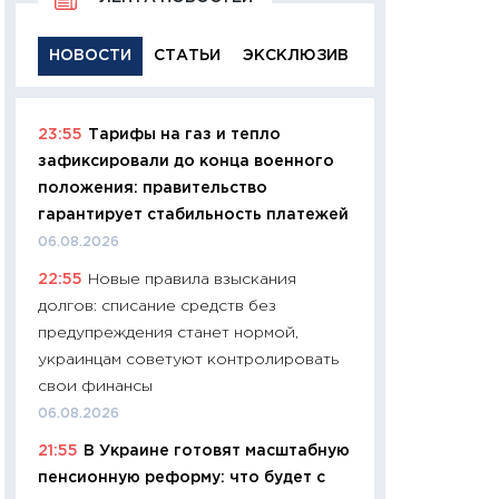
НОВОСТИ
СТАТЬИ
ЭКСКЛЮЗИВ
23:55
Тарифы на газ и тепло
11:29
Качественн
зафиксировали до конца военного
основа успешног
положения: правительство
21.07.2026
гарантирует стабильность платежей
11:26
Как заработ
06.08.2026
доходность, риск
22:55
Новые правила взыскания
покупки государ
долгов: списание средств без
08.07.2026
предупреждения станет нормой,
11:20
Цена здоров
украинцам советуют контролировать
медицина будуще
свои финансы
расходы людей
06.08.2026
01.07.2026
21:55
В Украине готовят масштабную
11:24
Профессии б
пенсионную реформу: что будет с
двигается образо