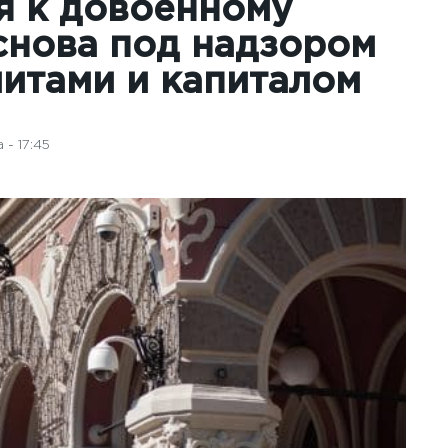
я к довоенному
снова под надзором
итами и капиталом
- 17:45