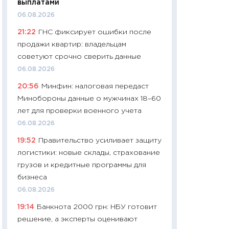
выплатами
навыки будут пл
06.08.2026
29.06.2026
21:22
ГНС фиксирует ошибки после
11:27
Вступительн
продажи квартир: владельцам
Украине: цена ко
советуют срочно сверить данные
университетов и
06.08.2026
абитуриентов
20:56
Минфин: налоговая передаст
23.06.2026
Минобороны данные о мужчинах 18–60
11:29
Доллар по 51
лет для проверки военного учета
тысяч: что на са
06.08.2026
показывает Бюд
19:52
Правительство усиливает защиту
2027–2029
логистики: новые склады, страхование
19.06.2026
грузов и кредитные программы для
11:22
Кадровый д
бизнеса
вакансии: мешаю
06.08.2026
найму
19:14
Банкнота 2000 грн: НБУ готовит
11.06.2026
решение, а эксперты оценивают
11:27
Дорожает ещ