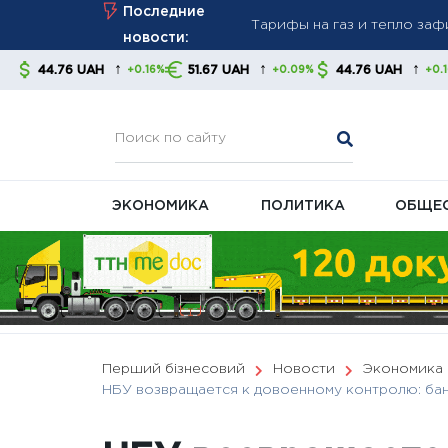
Skip
Последние
стабильность платежей
to
новости:
Новые правила взыскания д
content
↑
↑
↑
H
51.67 UAH
44.76 UAH
51.67 UA
+0.16%
+0.09%
+0.16%
советуют контролировать
В Украине готовят масшта
ЭКОНОМИКА
ПОЛИТИКА
ОБЩЕ
Перший бізнесовий
Новости
Экономика
НБУ возвращается к довоенному контролю: бан