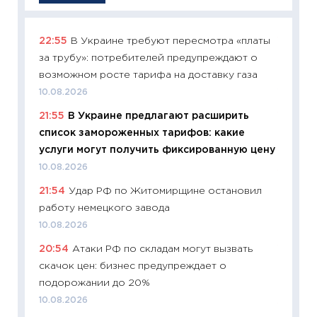
22:55
В Украине требуют пересмотра «платы
11:26
Ак
за трубу»: потребителей предупреждают о
отключ
возможном росте тарифа на доставку газа
Украи
10.08.2026
10.08.2
21:55
В Украине предлагают расширить
11:29
Ка
список замороженных тарифов: какие
успешн
услуги могут получить фиксированную цену
21.07.20
10.08.2026
11:26
Ка
21:54
Удар РФ по Житомирщине остановил
риски 
работу немецкого завода
облига
10.08.2026
08.07.2
20:54
Атаки РФ по складам могут вызвать
11:20
Це
скачок цен: бизнес предупреждает о
будуще
подорожании до 20%
01.07.2
10.08.2026
11:24
Пр