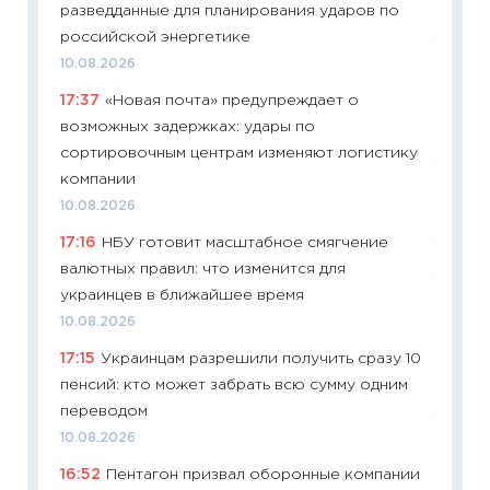
разведданные для планирования ударов по
30.04.2
российской энергетике
11:32
Бо
10.08.2026
уверен
17:37
«Новая почта» предупреждает о
поведе
возможных задержках: удары по
27.04.2
сортировочным центрам изменяют логистику
11:28
По
компании
измени
10.08.2026
в 2026
17:16
НБУ готовит масштабное смягчение
13.04.20
валютных правил: что изменится для
11:29
Ск
украинцев в ближайшее время
пасхал
10.08.2026
собств
17:15
Украинцам разрешили получить сразу 10
сравне
пенсий: кто может забрать всю сумму одним
06.04.2
переводом
11:24
Ск
10.08.2026
сдержи
16:52
Пентагон призвал оборонные компании
Майком