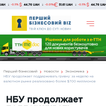
Skip
↓
↓
↓
↓
44.76 UAH
51.61 UAH
44.76 UAH
-0.11%
-0.01%
-0.11%
-0
to
content
Перший бізнесовий
Новости
Экономика
НБУ продолжает поддерживать гривну: за неделю на
валютном рынке реализовано более $700 миллионов
НБУ продолжает