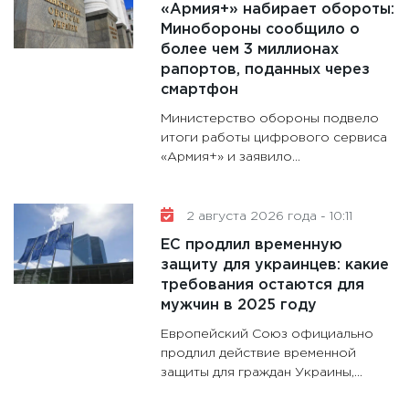
«Армия+» набирает обороты:
16.02.20
Минобороны сообщило о
11:30
Ре
более чем 3 миллионах
котель
рапортов, поданных через
аудита
смартфон
30.01.20
Министерство обороны подвело
11:30
Кр
итоги работы цифрового сервиса
«Армия+» и заявило...
делают
28.01.20
11:28
Го
2 августа 2026 года - 10:11
гранто
ЕС продлил временную
дефиц
защиту для украинцев: какие
13.01.20
требования остаются для
мужчин в 2025 году
Европейский Союз официально
продлил действие временной
защиты для граждан Украины,...