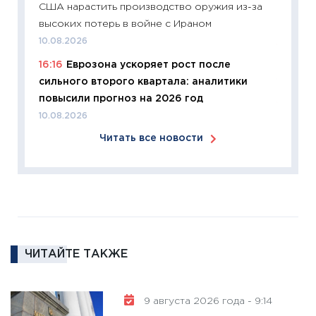
США нарастить производство оружия из-за
перев
высоких потерь в войне с Ираном
30.03.2
10.08.2026
11:26
Зо
16:16
Еврозона ускоряет рост после
время 
сильного второго квартала: аналитики
12.03.20
повысили прогноз на 2026 год
11:27
Эк
10.08.2026
что из
Читать все новости
перспе
24.02.2
11:26
П
2025-2
сбереж
Institu
18.02.20
ЧИТАЙТЕ ТАКЖЕ
11:27
За
кто ди
9 августа 2026 года - 9:14
кандид