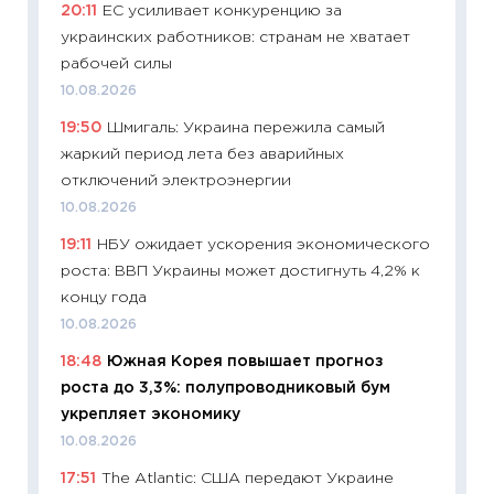
20:11
ЕС усиливает конкуренцию за
образо
украинских работников: странам не хватает
платит
рабочей силы
29.06.2
10.08.2026
11:27
Вс
19:50
Шмигаль: Украина пережила самый
Украин
жаркий период лета без аварийных
универ
отключений электроэнергии
абитур
10.08.2026
23.06.2
19:11
НБУ ожидает ускорения экономического
11:29
До
роста: ВВП Украины может достигнуть 4,2% к
что на
концу года
деклар
10.08.2026
19.06.20
18:48
Южная Корея повышает прогноз
11:22
Ка
роста до 3,3%: полупроводниковый бум
ваканс
укрепляет экономику
11.06.20
10.08.2026
11:27
До
17:51
The Atlantic: США передают Украине
промыш