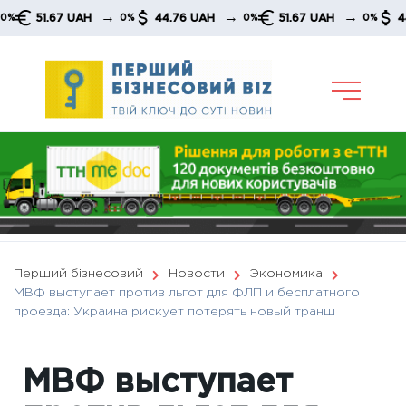
Skip
→
→
→
51.67 UAH
44.76 UAH
51.67 UAH
44.76 U
0%
0%
0%
to
content
Перший бізнесовий
Новости
Экономика
МВФ выступает против льгот для ФЛП и бесплатного
проезда: Украина рискует потерять новый транш
МВФ выступает