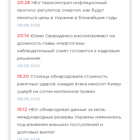
20:28
НБУ пересмотрел инфляционный
абитур
прогноз: регулятор очертил, как будут
23.06.2
меняться цены в Украине в ближайшие годы
11:29
До
08.08.2026
что на
20:14
Юлию Свириденко рассматривают на
деклар
должность главы «Нафтогаза»:
19.06.20
наблюдательный совет готовится к кадровым
11:22
Ка
решениям
ваканс
08.08.2026
11.06.20
19:20
Столица обнародовала стоимость
11:27
До
ракетных ударов: каждая атака наносит Киеву
промыш
ущерб на сотни миллионов гривен
30.04.2
08.08.2026
11:32
Бо
19:12
НБУ обнародовал данные за июль:
уверен
международные резервы Украины изменились
поведе
под влиянием внешних поступлений и
27.04.2
долговых выплат
11:28
По
08.08.2026