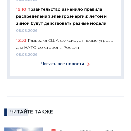
что из
16:10
Правительство изменило правила
перспе
распределения электроэнергии: летом и
24.02.2
зимой будут действовать разные модели
11:26
П
08.08.2026
2025-2
15:53
Разведка США фиксирует новые угрозы
сбереж
для НАТО со стороны России
Institu
08.08.2026
18.02.20
Читать все новости
11:27
За
кто ди
кандид
16.02.20
11:30
Ре
котель
ЧИТАЙТЕ ТАКЖЕ
аудита
30.01.20
11:30
Кр