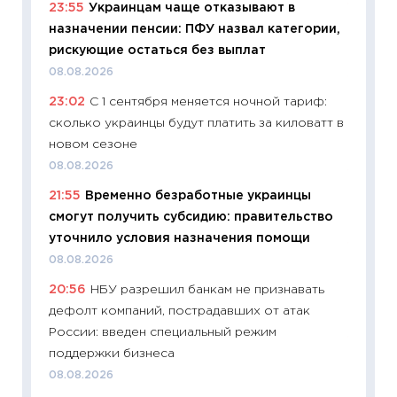
23:55
Украинцам чаще отказывают в
11:29
Ка
назначении пенсии: ПФУ назвал категории,
успешн
рискующие остаться без выплат
21.07.20
08.08.2026
11:26
Ка
23:02
С 1 сентября меняется ночной тариф:
риски 
сколько украинцы будут платить за киловатт в
облига
новом сезоне
08.07.2
08.08.2026
11:20
Це
21:55
Временно безработные украинцы
будуще
смогут получить субсидию: правительство
01.07.2
уточнило условия назначения помощи
11:24
Пр
08.08.2026
образо
20:56
НБУ разрешил банкам не признавать
платит
дефолт компаний, пострадавших от атак
29.06.2
России: введен специальный режим
11:27
Вс
поддержки бизнеса
Украин
08.08.2026
универ