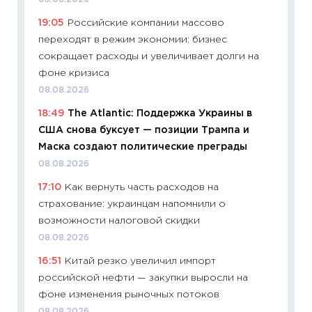
измени
19:05
Российские компании массово
в 2026
переходят в режим экономии: бизнес
13.04.20
сокращает расходы и увеличивает долги на
11:29
Ск
фоне кризиса
пасхал
08.08.2026
собств
18:49
The Atlantic: Поддержка Украины в
сравне
США снова буксует — позиции Трампа и
06.04.2
Маска создают политические преграды
11:24
Ск
08.08.2026
сдержи
17:10
Как вернуть часть расходов на
Майком
страхование: украинцам напомнили о
перев
возможности налоговой скидки
30.03.2
08.08.2026
11:26
Зо
16:51
Китай резко увеличил импорт
время 
российской нефти — закупки выросли на
12.03.20
фоне изменения рыночных потоков
11:27
Эк
08.08.2026