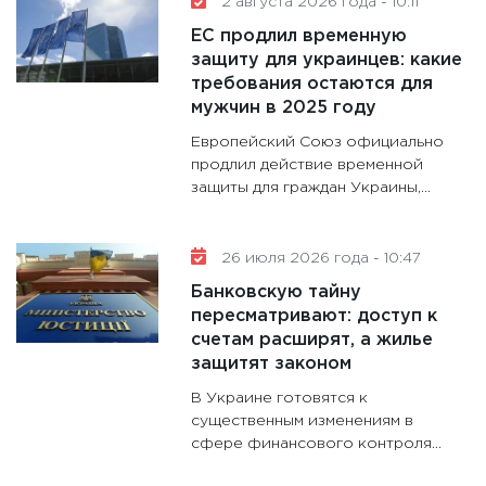
2 августа 2026 года - 10:11
делают
ЕС продлил временную
28.01.20
защиту для украинцев: какие
требования остаются для
11:28
Го
мужчин в 2025 году
гранто
дефиц
Европейский Союз официально
13.01.20
продлил действие временной
защиты для граждан Украины,...
11:30
Ст
будуще
31.12.20
26 июля 2026 года - 10:47
Банковскую тайну
пересматривают: доступ к
счетам расширят, а жилье
защитят законом
В Украине готовятся к
существенным изменениям в
сфере финансового контроля...