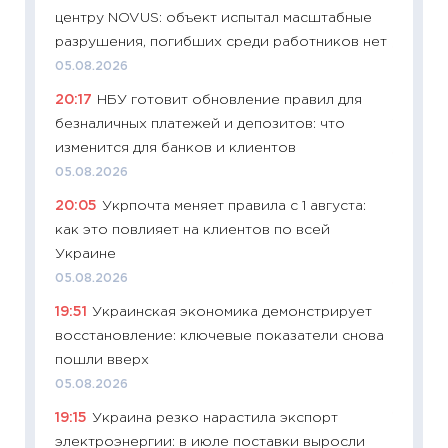
центру NOVUS: объект испытал масштабные
27.04.2
разрушения, погибших среди работников нет
11:28
По
05.08.2026
измени
20:17
НБУ готовит обновление правил для
в 2026
безналичных платежей и депозитов: что
13.04.20
изменится для банков и клиентов
11:29
Ск
05.08.2026
пасхал
20:05
Укрпочта меняет правила с 1 августа:
собств
как это повлияет на клиентов по всей
сравне
Украине
06.04.2
05.08.2026
11:24
Ск
19:51
Украинская экономика демонстрирует
сдержи
восстановление: ключевые показатели снова
Майком
пошли вверх
перев
05.08.2026
30.03.2
19:15
Украина резко нарастила экспорт
11:26
Зо
электроэнергии: в июле поставки выросли
время 