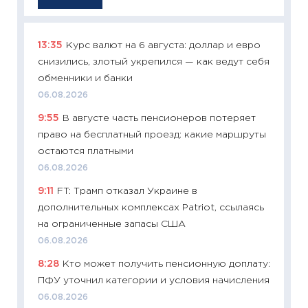
13:35
Курс валют на 6 августа: доллар и евро
11:29
Ка
снизились, злотый укрепился — как ведут себя
успешн
обменники и банки
21.07.20
06.08.2026
11:26
Ка
9:55
В августе часть пенсионеров потеряет
риски 
право на бесплатный проезд: какие маршруты
облига
остаются платными
08.07.2
06.08.2026
11:20
Це
9:11
FT: Трамп отказал Украине в
будуще
дополнительных комплексах Patriot, ссылаясь
01.07.2
на ограниченные запасы США
11:24
Пр
06.08.2026
образо
8:28
Кто может получить пенсионную доплату:
платит
ПФУ уточнил категории и условия начисления
29.06.2
06.08.2026
11:27
Вс