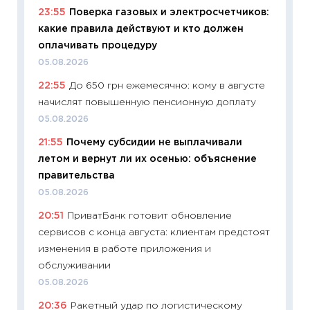
23:55
Поверка газовых и электросчетчиков:
Украин
какие правила действуют и кто должен
универ
оплачивать процедуру
абитур
05.08.2026
23.06.2
22:55
До 650 грн ежемесячно: кому в августе
11:29
До
начислят повышенную пенсионную доплату
что на
деклар
05.08.2026
19.06.20
21:55
Почему субсидии не выплачивали
летом и вернут ли их осенью: объяснение
11:22
Ка
правительства
ваканс
05.08.2026
11.06.20
20:51
ПриватБанк готовит обновление
11:27
До
сервисов с конца августа: клиентам предстоят
промыш
изменения в работе приложения и
30.04.2
обслуживании
11:32
Бо
05.08.2026
уверен
20:36
Ракетный удар по логистическому
поведе