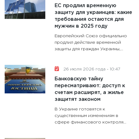
ЕС продлил временную
30.01.20
защиту для украинцев: какие
11:30
Кр
требования остаются для
делают
мужчин в 2025 году
28.01.20
Европейский Союз официально
11:28
Го
продлил действие временной
защиты для граждан Украины,...
гранто
дефиц
13.01.20
26 июля 2026 года - 10:47
11:30
Ст
Банковскую тайну
будуще
пересматривают: доступ к
31.12.20
счетам расширят, а жилье
защитят законом
В Украине готовятся к
существенным изменениям в
сфере финансового контроля...