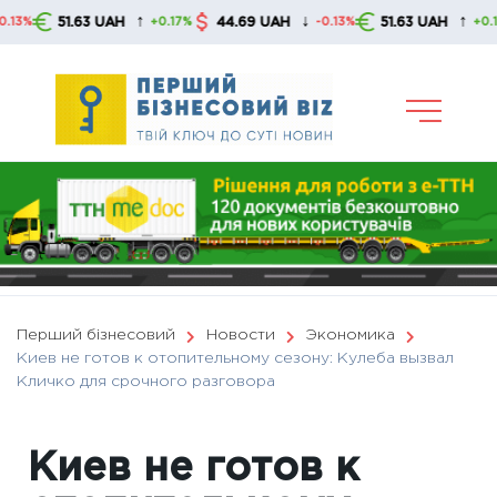
Skip
↑
↓
↑
51.63 UAH
44.69 UAH
51.63 UAH
+0.17%
-0.13%
+0.17%
to
content
Перший бізнесовий
Новости
Экономика
Киев не готов к отопительному сезону: Кулеба вызвал
Кличко для срочного разговора
Киев не готов к