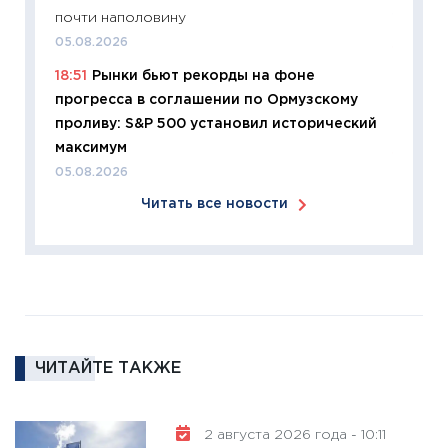
почти наполовину
12.03.20
05.08.2026
11:27
Эк
18:51
Рынки бьют рекорды на фоне
что из
прогресса в соглашении по Ормузскому
перспе
проливу: S&P 500 установил исторический
24.02.2
максимум
11:26
П
05.08.2026
2025-2
Читать все новости
сбереж
Institu
18.02.20
11:27
За
кто ди
кандид
16.02.20
ЧИТАЙТЕ ТАКЖЕ
11:30
Ре
котель
2 августа 2026 года - 10:11
аудита