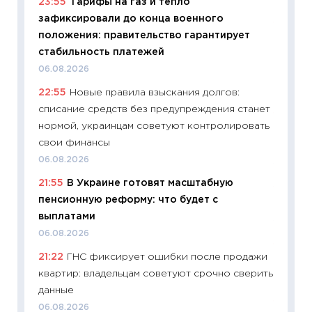
23:55
Тарифы на газ и тепло
29.06.2
зафиксировали до конца военного
11:27
Вс
положения: правительство гарантирует
Украин
стабильность платежей
универ
06.08.2026
абитур
22:55
Новые правила взыскания долгов:
23.06.2
списание средств без предупреждения станет
11:29
До
нормой, украинцам советуют контролировать
что на
свои финансы
деклар
06.08.2026
19.06.20
21:55
В Украине готовят масштабную
11:22
Ка
пенсионную реформу: что будет с
ваканс
выплатами
11.06.20
06.08.2026
11:27
До
21:22
ГНС фиксирует ошибки после продажи
промыш
квартир: владельцам советуют срочно сверить
30.04.2
данные
11:32
Бо
06.08.2026