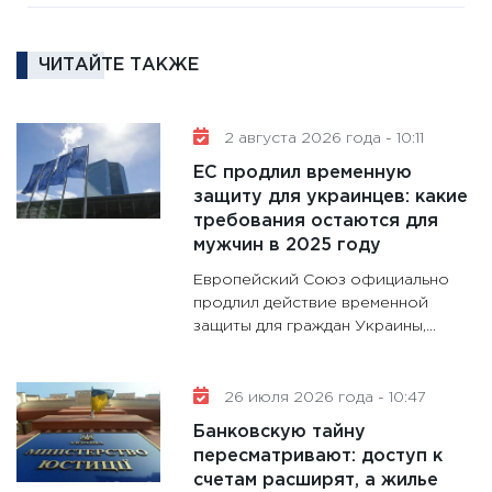
котель
аудита
ЧИТАЙТЕ ТАКЖЕ
30.01.20
11:30
Кр
делают
2 августа 2026 года - 10:11
28.01.20
ЕС продлил временную
11:28
Го
защиту для украинцев: какие
требования остаются для
гранто
мужчин в 2025 году
дефиц
13.01.20
Европейский Союз официально
продлил действие временной
11:30
Ст
защиты для граждан Украины,...
будуще
31.12.20
26 июля 2026 года - 10:47
Банковскую тайну
пересматривают: доступ к
счетам расширят, а жилье