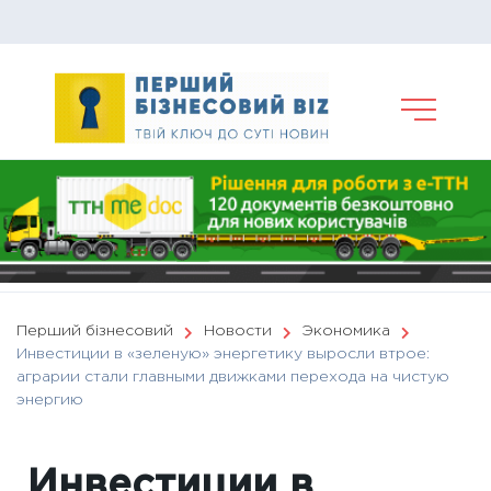
Skip
to
content
Перший бізнесовий
Новости
Экономика
Инвестиции в «зеленую» энергетику выросли втрое:
аграрии стали главными движками перехода на чистую
энергию
Инвестиции в