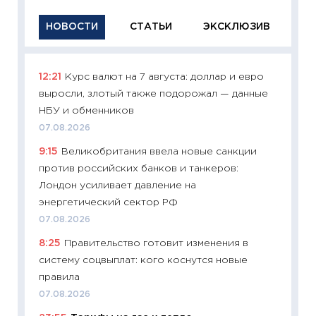
НОВОСТИ
СТАТЬИ
ЭКСКЛЮЗИВ
12:21
Курс валют на 7 августа: доллар и евро
11:29
Ка
выросли, злотый также подорожал — данные
успешн
НБУ и обменников
21.07.20
07.08.2026
11:26
Ка
9:15
Великобритания ввела новые санкции
риски 
против российских банков и танкеров:
облига
Лондон усиливает давление на
08.07.2
энергетический сектор РФ
11:20
Це
07.08.2026
будуще
8:25
Правительство готовит изменения в
01.07.2
систему соцвыплат: кого коснутся новые
11:24
Пр
правила
образо
07.08.2026
платит