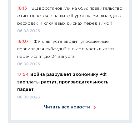
11:26
Зо
18:15
ТЭЦ восстановили на 65%: правительство
время 
отчитывается о защите II уровня, миллиардных
12.03.20
расходах и ключевых рисках перед зимой
11:27
Эк
06.08.2026
что из
18:07
ПФУ с августа вводит упрощенные
перспе
правила для субсидий и льгот: часть выплат
24.02.2
перечислят до 24 августа
11:26
П
06.08.2026
2025-2
17:54
Война разрушает экономику РФ:
сбереж
зарплаты растут, производительность
Institu
падает
18.02.20
06.08.2026
11:27
За
Читать все новости
кто ди
кандид
16.02.20
11:30
Ре