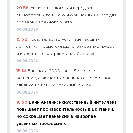
уверен
20:56
Минфин: налоговая передаст
поведе
Минобороны данные о мужчинах 18–60 лет для
27.04.2
проверки военного учета
11:28
По
06.08.2026
измени
19:52
Правительство усиливает защиту
в 2026
логистики: новые склады, страхование грузов
13.04.20
и кредитные программы для бизнеса
11:29
Ск
06.08.2026
пасхал
19:14
Банкнота 2000 грн: НБУ готовит
собств
решение, а эксперты оценивают возможное
сравне
влияние на цены и наличный рынок
06.04.2
06.08.2026
11:24
Ск
18:50
Банк Англии: искусственный интеллект
сдержи
повышает производительность в Британии,
Майком
но сокращает вакансии в наиболее
перев
уязвимых профессиях
30.03.2
06.08.2026