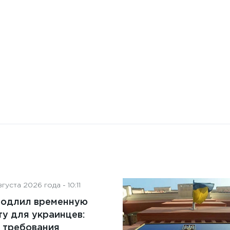
на деятельность советов
директоров
густа 2026 года - 10:11
родлил временную
у для украинцев:
 требования