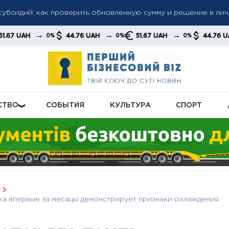
рузку пенсионной системы: подробности реформы
→
→
→
44.76 UAH
51.67 UAH
44.76 UAH
0%
0%
0%
0%
у газа: кто получит новые условия и как изменится система н
СТВО
СОБЫТИЯ
КУЛЬТУРА
СПОРТ
ика впервые за месяцы демонстрирует признаки охлаждения