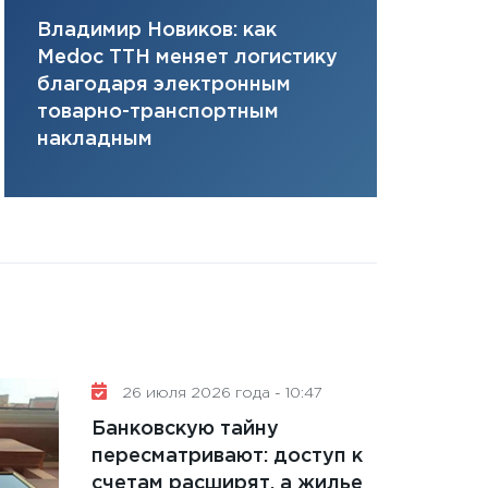
11:28
Госбюджет 
Владимир Новиков: как
Сергей Ко
плана, грантова
Medoc ТТН меняет логистику
платит за 
управляемый де
благодаря электронным
сервисов т
13.01.2026
товарно-транспортным
одного»
11:30
Стратегичес
накладным
портфель будущ
31.12.2025
Читать вс
26 июля 2026 года - 10:47
Банковскую тайну
пересматривают: доступ к
счетам расширят, а жилье