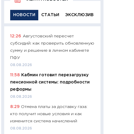
НОВОСТИ
СТАТЬИ
ЭКСКЛЮЗИВ
12:26
Августовский пересчет
11:29
Качественн
субсидий: как проверить обновленную
основа успешног
сумму и решение в личном кабинете
21.07.2026
ПФУ
11:26
Как заработ
08.08.2026
доходность, риск
11:58
Кабмин готовит перезагрузку
покупки государ
пенсионной системы: подробности
08.07.2026
реформы
11:20
Цена здоров
08.08.2026
медицина будуще
8:29
Отмена платы за доставку газа:
расходы людей
кто получит новые условия и как
01.07.2026
изменится система начислений
11:24
Профессии б
08.08.2026
двигается образо