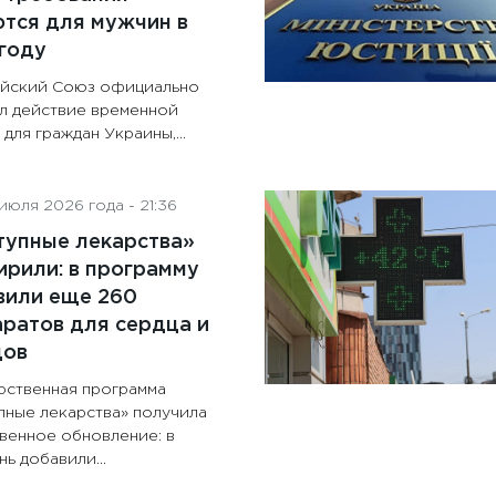
тся для мужчин в
году
йский Союз официально
л действие временной
для граждан Украины,...
июля 2026 года - 21:36
тупные лекарства»
рили: в программу
вили еще 260
ратов для сердца и
дов
рственная программа
пные лекарства» получила
венное обновление: в
ь добавили...