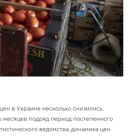
цен в Украине несколько снизились,
 месяцев подряд период постепенного
тистического ведомства, динамика цен