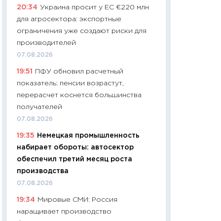
20:34
Украина просит у ЕС €220 млн
промышленные ц
для агросектора: экспортные
чеки
ограничения уже создают риски для
30.04.2026
производителей
11:32
Больше сбе
07.08.2026
уверенности: как
19:51
ПФУ обновил расчетный
финансовое пове
показатель: пенсии возрастут,
27.04.2026
перерасчет коснется большинства
11:28
Почему еда 
получателей
бюджет: как изм
07.08.2026
продуктовая кор
19:35
Немецкая промышленность
2026 году
набирает обороты: автосектор
13.04.2026
обеспечил третий месяц роста
11:29
Сколько дей
производства
пасхальная корзи
07.08.2026
собственный рас
19:34
Мировые СМИ: Россия
набора по сравн
наращивает производство
официальной оц