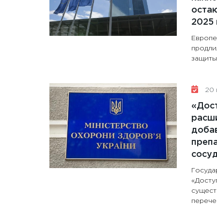
остаю
2025 
Европе
продли
защиты 
20 
«Дос
расши
доба
препа
сосу
Госуда
«Досту
сущест
перечен