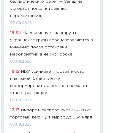
баллистических ракет — Запад не
06.04.2026
успевает пополнять запасы
11:24
Сколько сто
перехватчиков
сдерживание в 20
07.08.2026
разговора с Май
19:34
Maersk меняет маршруты:
арифметики пер
украинские грузы перенаправляются в
30.03.2026
Румынию после остановки
11:26
Золото по $
мероприятий в Черноморске
$80: время покуп
07.08.2026
фиксировать при
18:12
НБУ усиливает прозрачность
12.03.2026
платежей: банки обяжут
11:27
Экономика 
информировать клиентов о каждом
войны: что измен
этапе транзакции
какие перспектив
07.08.2026
стабильности
17:17
Импорт и экспорт Украины-2026:
24.02.2026
торговый дефицит вырос до $34 млрд
11:26
Потреблени
07.08.2026
украинцев 2025-2