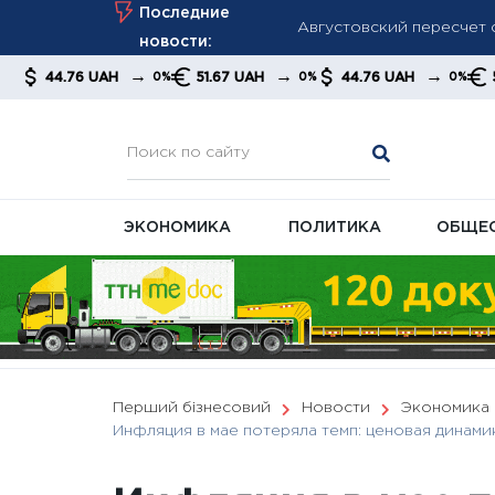
Skip
Последние
ПФУ
to
новости:
Кабмин готовит перезаг
content
→
→
→
→
UAH
51.67 UAH
44.76 UAH
51.67 UAH
0%
0%
0%
Отмена платы за доставк
ЭКОНОМИКА
ПОЛИТИКА
ОБЩЕ
Перший бізнесовий
Новости
Экономика
Инфляция в мае потеряла темп: ценовая динам