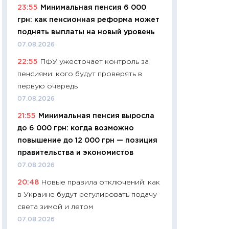
23:55
Минимальная пенсия 6 000
навыки будут пл
грн: как пенсионная реформа может
29.06.2026
поднять выплаты на новый уровень
11:27
Вступительн
07.08.2026
Украине: цена ко
22:55
ПФУ ужесточает контроль за
университетов и
пенсиями: кого будут проверять в
абитуриентов
первую очередь
23.06.2026
07.08.2026
11:29
Доллар по 51
21:55
Минимальная пенсия выросла
тысяч: что на са
до 6 000 грн: когда возможно
показывает Бюд
повышение до 12 000 грн — позиция
2027–2029
правительства и экономистов
19.06.2026
07.08.2026
11:22
Кадровый д
20:48
Новые правила отключений: как
вакансии: мешаю
в Украине будут регулировать подачу
найму
света зимой и летом
11.06.2026
07.08.2026
11:27
Дорожает ещ