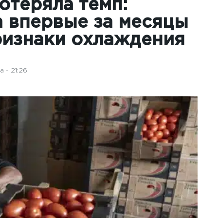
отеряла темп:
 впервые за месяцы
ризнаки охлаждения
 - 21:26