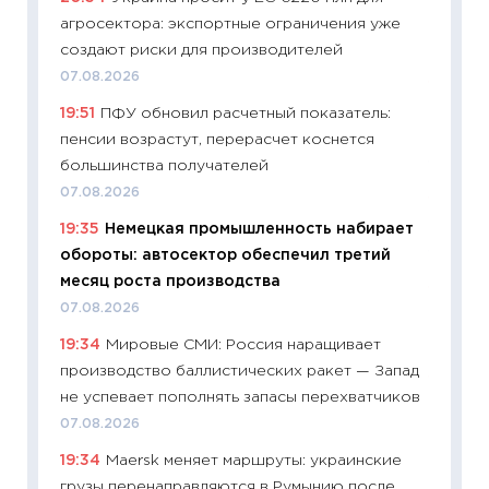
агросектора: экспортные ограничения уже
абитур
создают риски для производителей
23.06.2
07.08.2026
11:29
До
19:51
ПФУ обновил расчетный показатель:
что на
пенсии возрастут, перерасчет коснется
деклар
большинства получателей
19.06.20
07.08.2026
11:22
Ка
19:35
Немецкая промышленность набирает
ваканс
обороты: автосектор обеспечил третий
11.06.20
месяц роста производства
11:27
До
07.08.2026
промыш
19:34
Мировые СМИ: Россия наращивает
30.04.2
производство баллистических ракет — Запад
11:32
Бо
не успевает пополнять запасы перехватчиков
уверен
07.08.2026
поведе
19:34
Maersk меняет маршруты: украинские
27.04.2
грузы перенаправляются в Румынию после