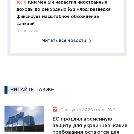
16:16
Ким Чен Ын нарастил иностранные
11:27
Эк
доходы до рекордных $22 млрд: разведка
что из
фиксирует масштабное обхождение
перспе
санкций
24.02.2
07.08.2026
11:26
П
Читать все новости
2025-2
сбереж
Institu
18.02.20
11:27
За
кто ди
кандид
ЧИТАЙТЕ ТАКЖЕ
16.02.20
11:30
Ре
2 августа 2026 года - 10:11
котель
ЕС продлил временную
аудита
защиту для украинцев: какие
30.01.20
требования остаются для