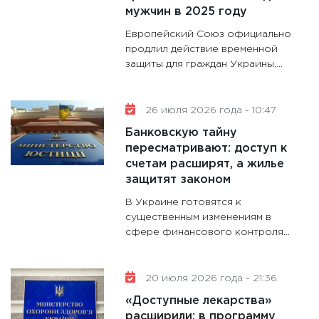
11:30
Кр
мужчин в 2025 году
делают
Европейский Союз официально
28.01.20
продлил действие временной
защиты для граждан Украины,...
11:28
Го
гранто
дефиц
26 июля 2026 года - 10:47
13.01.20
Банковскую тайну
11:30
Ст
пересматривают: доступ к
будуще
счетам расширят, а жилье
31.12.20
защитят законом
В Украине готовятся к
существенным изменениям в
сфере финансового контроля...
20 июля 2026 года - 21:36
«Доступные лекарства»
расширили: в программу