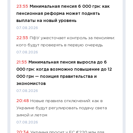
23:55
Минимальная пенсия 6 000 грн: как
11:29
Ка
пенсионная реформа может поднять
успешн
выплаты на новый уровень
21.07.20
07.08.2026
11:26
Ка
22:55
ПФУ ужесточает контроль за пенсиями:
риски 
кого будут проверять в первую очередь
облига
07.08.2026
08.07.2
21:55
Минимальная пенсия выросла до 6
11:20
Це
000 грн: когда возможно повышение до 12
будуще
000 грн — позиция правительства и
01.07.2
экономистов
11:24
Пр
07.08.2026
образо
20:48
Новые правила отключений: как в
платит
Украине будут регулировать подачу света
29.06.2
зимой и летом
11:27
Вс
07.08.2026
Украин
20:34
Украина просит у ЕС €220 млн для
универ