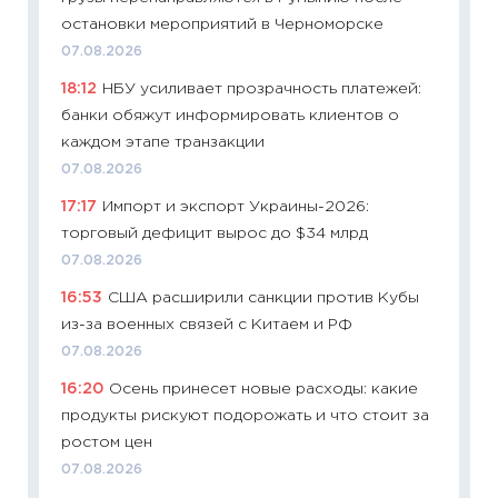
11:28
По
остановки мероприятий в Черноморске
измени
07.08.2026
в 2026
18:12
НБУ усиливает прозрачность платежей:
13.04.20
банки обяжут информировать клиентов о
11:29
Ск
каждом этапе транзакции
пасхал
07.08.2026
собств
17:17
Импорт и экспорт Украины-2026:
сравне
торговый дефицит вырос до $34 млрд
06.04.2
07.08.2026
11:24
Ск
16:53
США расширили санкции против Кубы
сдержи
из-за военных связей с Китаем и РФ
Майком
перев
07.08.2026
30.03.2
16:20
Осень принесет новые расходы: какие
продукты рискуют подорожать и что стоит за
11:26
Зо
ростом цен
время 
07.08.2026
12.03.20