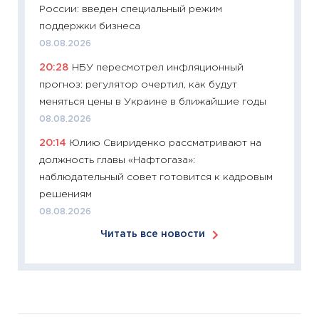
России: введен специальный режим
11:26
Зо
поддержки бизнеса
время 
08.08.2026
12.03.20
20:28
НБУ пересмотрел инфляционный
11:27
Эк
прогноз: регулятор очертил, как будут
что из
меняться цены в Украине в ближайшие годы
перспе
08.08.2026
24.02.2
20:14
Юлию Свириденко рассматривают на
11:26
П
должность главы «Нафтогаза»:
2025-2
наблюдательный совет готовится к кадровым
сбереж
решениям
Institu
08.08.2026
18.02.20
Читать все новости
11:27
За
кто ди
кандид
16.02.20
11:30
Ре