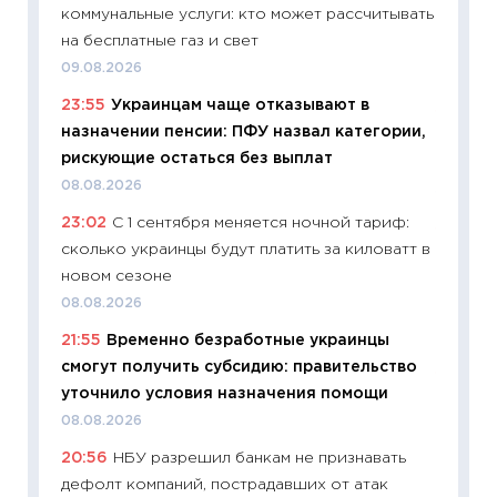
коммунальные услуги: кто может рассчитывать
уверен
на бесплатные газ и свет
поведе
09.08.2026
27.04.2
23:55
Украинцам чаще отказывают в
11:28
По
назначении пенсии: ПФУ назвал категории,
измени
рискующие остаться без выплат
в 2026
08.08.2026
13.04.20
23:02
С 1 сентября меняется ночной тариф:
11:29
Ск
сколько украинцы будут платить за киловатт в
пасхал
новом сезоне
собств
08.08.2026
сравне
21:55
Временно безработные украинцы
06.04.2
смогут получить субсидию: правительство
11:24
Ск
уточнило условия назначения помощи
сдержи
08.08.2026
Майком
20:56
НБУ разрешил банкам не признавать
перев
дефолт компаний, пострадавших от атак
30.03.2