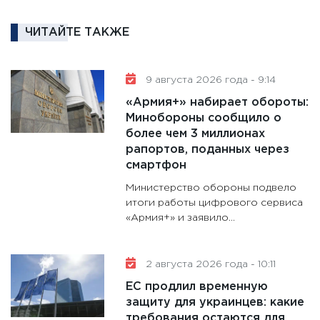
котель
ЧИТАЙТЕ ТАКЖЕ
аудита
30.01.20
11:30
Кр
9 августа 2026 года - 9:14
делают
«Армия+» набирает обороты:
28.01.20
Минобороны сообщило о
более чем 3 миллионах
11:28
Го
рапортов, поданных через
гранто
смартфон
дефиц
13.01.20
Министерство обороны подвело
итоги работы цифрового сервиса
11:30
Ст
«Армия+» и заявило...
будуще
31.12.20
2 августа 2026 года - 10:11
ЕС продлил временную
защиту для украинцев: какие
требования остаются для