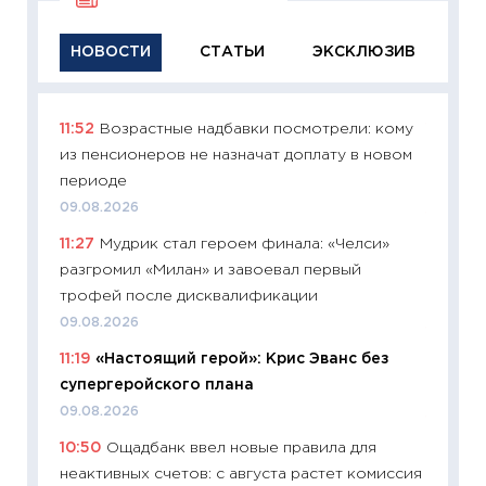
НОВОСТИ
СТАТЬИ
ЭКСКЛЮЗИВ
11:52
Возрастные надбавки посмотрели: кому
11:29
Ка
из пенсионеров не назначат доплату в новом
успешн
периоде
21.07.20
09.08.2026
11:26
Ка
11:27
Мудрик стал героем финала: «Челси»
риски 
разгромил «Милан» и завоевал первый
облига
трофей после дисквалификации
08.07.2
09.08.2026
11:20
Це
11:19
«Настоящий герой»: Крис Эванс без
будуще
супергеройского плана
01.07.2
09.08.2026
11:24
Пр
10:50
Ощадбанк ввел новые правила для
образо
неактивных счетов: с августа растет комиссия
платит