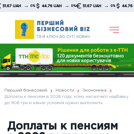
Skip
→
→
→
 UAH
44.76 UAH
51.67 UAH
44.76 UAH
0%
0%
0%
to
content
Перший бізнесовий
Новости
Экономика
Доплаты к пенсиям в 2026 году: кому насчитают надбавку
до 908 грн и какие условия нужно выполнить
Доплаты к пенсиям