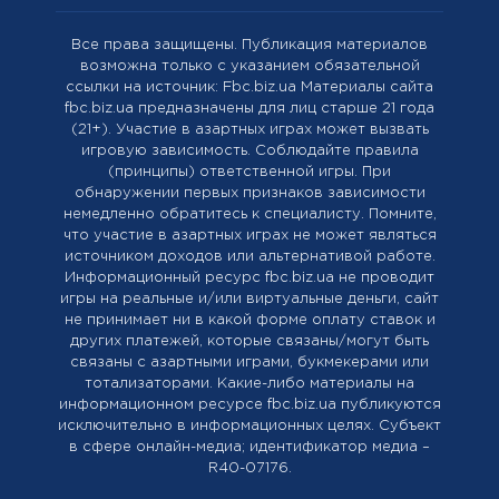
Все права защищены. Публикация материалов
возможна только с указанием обязательной
ссылки на источник: Fbc.biz.ua Материалы сайта
fbc.biz.ua предназначены для лиц старше 21 года
(21+). Участие в азартных играх может вызвать
игровую зависимость. Соблюдайте правила
(принципы) ответственной игры. При
обнаружении первых признаков зависимости
немедленно обратитесь к специалисту. Помните,
что участие в азартных играх не может являться
источником доходов или альтернативой работе.
Информационный ресурс fbc.biz.ua не проводит
игры на реальные и/или виртуальные деньги, сайт
не принимает ни в какой форме оплату ставок и
других платежей, которые связаны/могут быть
связаны с азартными играми, букмекерами или
тотализаторами. Какие-либо материалы на
информационном ресурсе fbc.biz.ua публикуются
исключительно в информационных целях. Cубъект
в сфере онлайн-медиа; идентификатор медиа –
R40-07176.