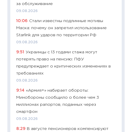
за обслуживание
29.06.2
09.08.2026
11:27
Вс
10:06
Стали известны подлинные мотивы
Украин
Маска: почему он запретил использование
универ
Starlink для ударов по территории РФ
абитур
09.08.2026
23.06.2
9:51
Украинцы с 13 годами стажа могут
11:29
До
потерять право на пенсию: ПФУ
что на
предупреждает о критических изменениях в
деклар
требованиях
19.06.20
09.08.2026
11:22
Ка
9:14
«Армия+» набирает обороты:
ваканс
Минобороны сообщило о более чем 3
11.06.20
миллионах рапортов, поданных через
11:27
До
смартфон
промыш
09.08.2026
30.04.2
8:29
В августе пенсионеров компенсируют
11:32
Бо