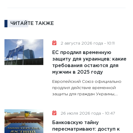
11:27
За
кто ди
кандид
ЧИТАЙТЕ ТАКЖЕ
16.02.20
11:30
Ре
2 августа 2026 года - 10:11
котель
ЕС продлил временную
аудита
защиту для украинцев: какие
30.01.20
требования остаются для
11:30
Кр
мужчин в 2025 году
делают
Европейский Союз официально
28.01.20
продлил действие временной
защиты для граждан Украины,...
11:28
Го
гранто
дефиц
26 июля 2026 года - 10:47
13.01.20
Банковскую тайну
11:30
Ст
пересматривают: доступ к
будуще