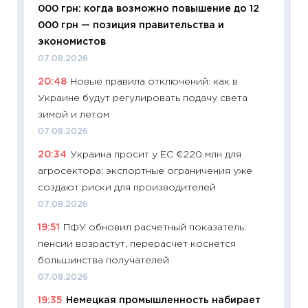
000 грн: когда возможно повышение до 12
будуще
000 грн — позиция правительства и
01.07.2
экономистов
11:24
Пр
07.08.2026
образо
20:48
Новые правила отключений: как в
платит
Украине будут регулировать подачу света
29.06.2
зимой и летом
11:27
Вс
07.08.2026
Украин
20:34
Украина просит у ЕС €220 млн для
универ
агросектора: экспортные ограничения уже
абитур
создают риски для производителей
23.06.2
07.08.2026
11:29
До
19:51
ПФУ обновил расчетный показатель:
что на
пенсии возрастут, перерасчет коснется
деклар
большинства получателей
19.06.20
07.08.2026
11:22
Ка
19:35
Немецкая промышленность набирает
ваканс