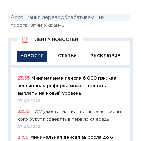
Ассоциация деревообрабатывающих
предприятий Украины
ЛЕНТА НОВОСТЕЙ
НОВОСТИ
СТАТЬИ
ЭКСКЛЮЗИВ
23:55
Минимальная пенсия 6 000 грн: как
11:29
Ка
пенсионная реформа может поднять
успешн
выплаты на новый уровень
21.07.20
07.08.2026
11:26
Ка
22:55
ПФУ ужесточает контроль за пенсиями:
риски 
кого будут проверять в первую очередь
облига
07.08.2026
08.07.2
21:55
Минимальная пенсия выросла до 6
11:20
Це