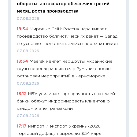
обороты: автосектор обеспечил третий
11.06.20
месяц роста производства
11:27
До
07.08.2026
промыш
19:34
Мировые СМИ: Россия наращивает
30.04.2
производство баллистических ракет — Запад
11:32
Бо
не успевает пополнять запасы перехватчиков
уверен
07.08.2026
поведе
19:34
Maersk меняет маршруты: украинские
27.04.2
грузы перенаправляются в Румынию после
11:28
По
остановки мероприятий в Черноморске
измени
07.08.2026
в 2026
18:12
НБУ усиливает прозрачность платежей:
13.04.20
банки обяжут информировать клиентов о
11:29
Ск
каждом этапе транзакции
пасхал
07.08.2026
собств
17:17
Импорт и экспорт Украины-2026:
сравне
торговый дефицит вырос до $34 млрд
06.04.2