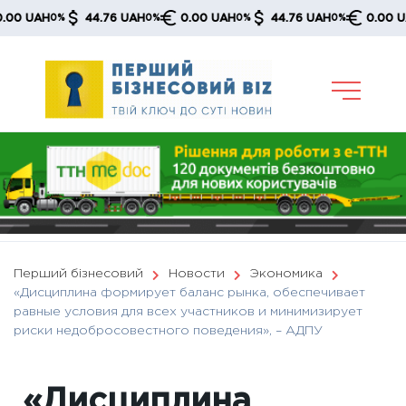
Skip
AH
44.76 UAH
0.00 UAH
44.76 UAH
0.00 UAH
0%
0%
0%
0%
0%
to
content
Перший бізнесовий
Новости
Экономика
«Дисциплина формирует баланс рынка, обеспечивает
равные условия для всех участников и минимизирует
риски недобросовестного поведения», – АДПУ
«Дисциплина