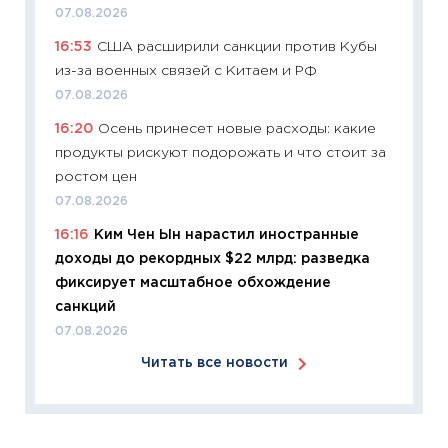
07.08.2026
11:24
Ск
16:53
США расширили санкции против Кубы
сдержи
из-за военных связей с Китаем и РФ
Майком
перев
07.08.2026
30.03.2
16:20
Осень принесет новые расходы: какие
продукты рискуют подорожать и что стоит за
11:26
Зо
ростом цен
время 
07.08.2026
12.03.20
16:16
Ким Чен Ын нарастил иностранные
11:27
Эк
доходы до рекордных $22 млрд: разведка
что из
фиксирует масштабное обхождение
перспе
санкций
24.02.2
07.08.2026
11:26
П
Читать все новости
2025-2
сбереж
Institu
18.02.20