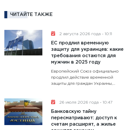
котель
аудита
ЧИТАЙТЕ ТАКЖЕ
30.01.20
11:30
Кр
делают
2 августа 2026 года - 10:11
28.01.20
ЕС продлил временную
11:28
Го
защиту для украинцев: какие
требования остаются для
гранто
мужчин в 2025 году
дефиц
13.01.20
Европейский Союз официально
продлил действие временной
11:30
Ст
защиты для граждан Украины,...
будуще
31.12.20
26 июля 2026 года - 10:47
Банковскую тайну
пересматривают: доступ к
счетам расширят, а жилье