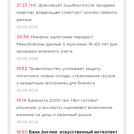
21:22
ГНС фиксирует ошибки после продажи
11:27
Вс
квартир: владельцам советуют срочно сверить
Украин
данные
универ
06.08.2026
абитур
20:56
Минфин: налоговая передаст
23.06.2
Минобороны данные о мужчинах 18–60 лет для
11:29
До
проверки военного учета
что на
06.08.2026
деклар
19:52
Правительство усиливает защиту
19.06.20
логистики: новые склады, страхование грузов
11:22
Ка
и кредитные программы для бизнеса
ваканс
06.08.2026
11.06.20
19:14
Банкнота 2000 грн: НБУ готовит
11:27
До
решение, а эксперты оценивают возможное
промыш
влияние на цены и наличный рынок
30.04.2
06.08.2026
11:32
Бо
18:50
Банк Англии: искусственный интеллект