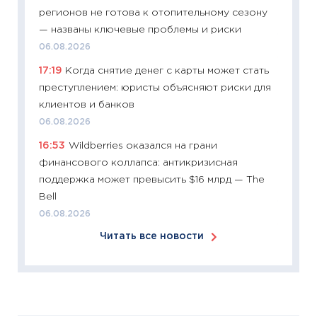
11:26
Зо
регионов не готова к отопительному сезону
время 
— названы ключевые проблемы и риски
12.03.20
06.08.2026
11:27
Эк
17:19
Когда снятие денег с карты может стать
что из
преступлением: юристы объясняют риски для
перспе
клиентов и банков
24.02.2
06.08.2026
11:26
П
16:53
Wildberries оказался на грани
2025-2
финансового коллапса: антикризисная
сбереж
поддержка может превысить $16 млрд — The
Institu
Bell
18.02.20
06.08.2026
11:27
За
Читать все новости
кто ди
кандид
16.02.20
11:30
Ре