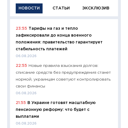
НОВОСТИ
СТАТЬИ
ЭКСКЛЮЗИВ
23:55
Тарифы на газ и тепло
11:29
Ка
зафиксировали до конца военного
успешн
положения: правительство гарантирует
21.07.20
стабильность платежей
11:26
Ка
06.08.2026
риски 
22:55
Новые правила взыскания долгов:
облига
списание средств без предупреждения станет
08.07.2
нормой, украинцам советуют контролировать
11:20
Це
свои финансы
будуще
06.08.2026
01.07.2
21:55
В Украине готовят масштабную
11:24
Пр
пенсионную реформу: что будет с
образо
выплатами
платит
06.08.2026
29.06.2