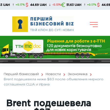
Skip
↑
↓
↑
44.69 UAH
51.63 UAH
44.69 UAH
+0.17%
-0.13%
+0.17%
to
content
Перший бізнесовий
Новости
Экономика
Brent подешевела ниже $83 после объявления мирного
соглашения США и Ирана
Brent подешевела