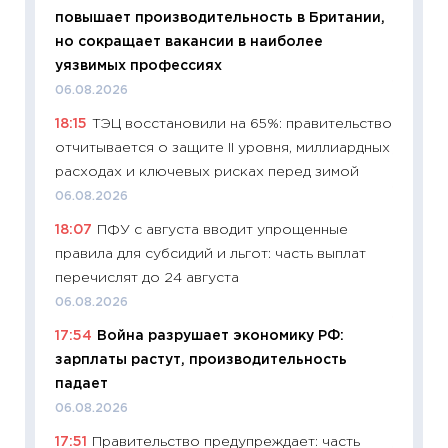
уверен
повышает производительность в Британии,
поведе
но сокращает вакансии в наиболее
27.04.2
уязвимых профессиях
11:28
По
06.08.2026
измени
18:15
ТЭЦ восстановили на 65%: правительство
в 2026
отчитывается о защите II уровня, миллиардных
13.04.20
расходах и ключевых рисках перед зимой
11:29
Ск
06.08.2026
пасхал
18:07
ПФУ с августа вводит упрощенные
собств
правила для субсидий и льгот: часть выплат
сравне
перечислят до 24 августа
06.04.2
06.08.2026
11:24
Ск
17:54
Война разрушает экономику РФ:
сдержи
зарплаты растут, производительность
Майком
падает
перев
06.08.2026
30.03.2
17:51
Правительство предупреждает: часть