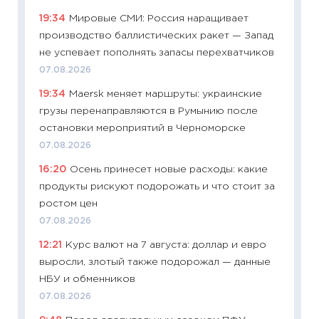
11:20
Це
19:34
Мировые СМИ: Россия наращивает
будуще
производство баллистических ракет — Запад
01.07.2
не успевает пополнять запасы перехватчиков
11:24
Пр
07.08.2026
образо
19:34
Maersk меняет маршруты: украинские
платит
грузы перенаправляются в Румынию после
29.06.2
остановки мероприятий в Черноморске
11:27
Вс
07.08.2026
Украин
16:20
Осень принесет новые расходы: какие
универ
продукты рискуют подорожать и что стоит за
абитур
ростом цен
23.06.2
07.08.2026
11:29
До
12:21
Курс валют на 7 августа: доллар и евро
что на
выросли, злотый также подорожал — данные
деклар
НБУ и обменников
19.06.20
07.08.2026
11:22
Ка