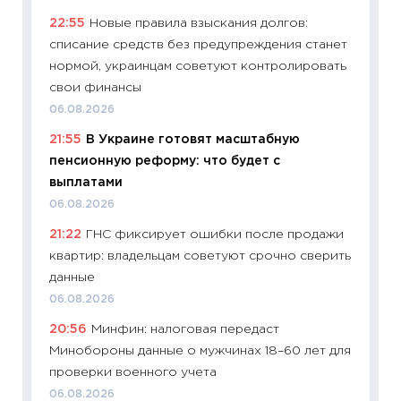
06.04.2
22:55
Новые правила взыскания долгов:
11:24
Ск
списание средств без предупреждения станет
сдержи
нормой, украинцам советуют контролировать
Майком
свои финансы
перев
06.08.2026
30.03.2
21:55
В Украине готовят масштабную
11:26
Зо
пенсионную реформу: что будет с
время 
выплатами
12.03.20
06.08.2026
11:27
Эк
21:22
ГНС фиксирует ошибки после продажи
что из
квартир: владельцам советуют срочно сверить
перспе
данные
24.02.2
06.08.2026
11:26
П
20:56
Минфин: налоговая передаст
2025-2
Минобороны данные о мужчинах 18–60 лет для
сбереж
проверки военного учета
Institu
06.08.2026