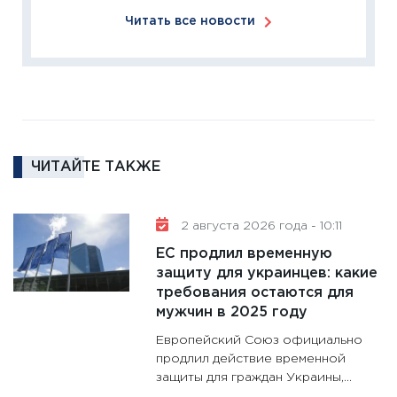
18.02.20
Читать все новости
11:27
За
кто ди
кандид
16.02.20
11:30
Ре
котель
ЧИТАЙТЕ ТАКЖЕ
аудита
30.01.20
11:30
Кр
2 августа 2026 года - 10:11
делают
ЕС продлил временную
28.01.20
защиту для украинцев: какие
требования остаются для
11:28
Го
мужчин в 2025 году
гранто
дефиц
Европейский Союз официально
13.01.20
продлил действие временной
защиты для граждан Украины,...
11:30
Ст