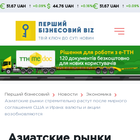
Skip
↑
↑
↑
7 UAH
44.76 UAH
51.67 UAH
44.7
+0.09%
+0.16%
+0.09%
to
content
Перший бізнесовий
Новости
Экономика
Азиатские рынки стремительно растут после мирного
соглашения США и Ирана: валюты и акции
возобновляются
Азиатские рынки