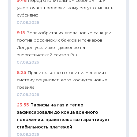
9:48
Перед отопительным сезоном ПФУ
ваканс
ужесточает проверки: кому могут отменить
11.06.20
субсидию
11:27
До
07.08.2026
промыш
9:15
Великобритания ввела новые санкции
30.04.2
против российских банков и танкеров:
11:32
Бо
Лондон усиливает давление на
уверен
энергетический сектор РФ
поведе
07.08.2026
27.04.2
8:25
Правительство готовит изменения в
11:28
По
систему соцвыплат: кого коснутся новые
измени
правила
в 2026
07.08.2026
13.04.20
23:55
Тарифы на газ и тепло
11:29
Ск
зафиксировали до конца военного
пасхал
положения: правительство гарантирует
собств
стабильность платежей
сравне
06.08.2026