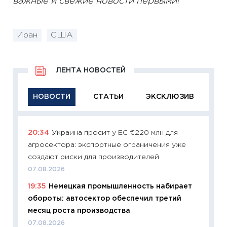
важные и свежие новости первыми!
Иран
США
ЛЕНТА НОВОСТЕЙ
НОВОСТИ
СТАТЬИ
ЭКСКЛЮЗИВ
20:34
Украина просит у ЕС €220 млн для
11:29
Ка
агросектора: экспортные ограничения уже
успешн
создают риски для производителей
21.07.20
07.08.2026
11:26
Ка
19:35
Немецкая промышленность набирает
риски 
обороты: автосектор обеспечил третий
облига
месяц роста производства
08.07.2
07.08.2026