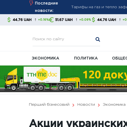
Skip
Последние
стабильность платежей
to
новости:
Новые правила взыскания д
content
↑
↑
↑
AH
51.67 UAH
44.76 UAH
51.67 UA
+0.16%
+0.09%
+0.16%
советуют контролировать
В Украине готовят масшта
ЭКОНОМИКА
ПОЛИТИКА
ОБЩЕ
Перший бізнесовий
Новости
Экономика
Акции украински