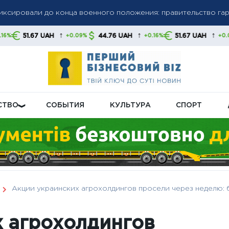
олгов: списание средств без предупреждения станет нормой,
↑
↑
↑
H
44.76 UAH
51.67 UAH
44.76 UA
+0.09%
+0.16%
+0.09%
 свои финансы
бную пенсионную реформу: что будет с выплатами
СТВО
СОБЫТИЯ
КУЛЬТУРА
СПОРТ
Акции украинских агрохолдингов просели через неделю:
х агрохолдингов