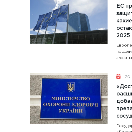
ЕС п
защит
какие
остаю
2025 
Европе
продли
защиты 
20 
«Дос
расши
доба
препа
сосу
Госуда
«Досту