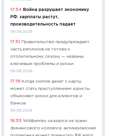
11:24
Сколько сто
17:54
Война разрушает экономику
сдерживание в 20
РФ: зарплаты растут,
разговора с Май
производительность падает
арифметики пер
06.08.2026
30.03.2026
17:51
Правительство предупреждает:
11:26
Золото по $
часть регионов не готова к
$80: время покуп
отопительному сезону — названы
фиксировать при
ключевые проблемы и риски
12.03.2026
06.08.2026
11:27
Экономика 
17:19
Когда снятие денег с карты
войны: что измен
может стать преступлением: юристы
какие перспектив
объясняют риски для клиентов и
стабильности
банков
24.02.2026
06.08.2026
11:26
Потреблени
16:53
Wildberries оказался на грани
украинцев 2025-2
финансового коллапса: антикризисная
расходов, сбере
поддержка может превысить $16 млрд