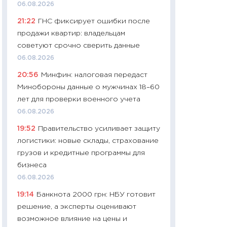
06.08.2026
29.06.2026
21:22
ГНС фиксирует ошибки после
11:27
Вступительн
продажи квартир: владельцам
Украине: цена ко
советуют срочно сверить данные
университетов и
06.08.2026
абитуриентов
20:56
Минфин: налоговая передаст
23.06.2026
Минобороны данные о мужчинах 18–60
11:29
Доллар по 51
лет для проверки военного учета
тысяч: что на са
06.08.2026
показывает Бюд
19:52
Правительство усиливает защиту
2027–2029
логистики: новые склады, страхование
19.06.2026
грузов и кредитные программы для
11:22
Кадровый д
бизнеса
вакансии: мешаю
06.08.2026
найму
19:14
Банкнота 2000 грн: НБУ готовит
11.06.2026
решение, а эксперты оценивают
11:27
Дорожает ещ
возможное влияние на цены и
промышленные ц