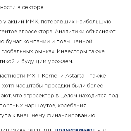
ости в секторе.
о у акций ИМК, потерявших наибольшую
тентов агросектора. Аналитики объясняют
тью бумаг компании и повышенной
 глобальных рынках. Инвесторы также
стикой и будущим урожаем.
астности МХП, Kernel и Astarta – также
, хотя масштабы просадки были более
ют, что агросектор в целом находится под
спортных маршрутов, колебания
ступа к внешнему финансированию.
 динамику, эксперты
подчеркивают
, что