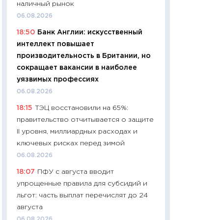
наличный рынок
чеки
06.08.2026
30.04.2026
18:50
Банк Англии: искусственный
11:32
Больше сбе
интеллект повышает
уверенности: как
производительность в Британии, но
финансовое пове
сокращает вакансии в наиболее
27.04.2026
уязвимых профессиях
11:28
Почему еда 
06.08.2026
бюджет: как изм
18:15
ТЭЦ восстановили на 65%:
продуктовая кор
правительство отчитывается о защите
2026 году
II уровня, миллиардных расходах и
13.04.2026
ключевых рисках перед зимой
11:29
Сколько дей
06.08.2026
пасхальная корзи
18:07
ПФУ с августа вводит
собственный рас
упрощенные правила для субсидий и
набора по сравн
льгот: часть выплат перечислят до 24
официальной оц
августа
06.04.2026
06.08.2026