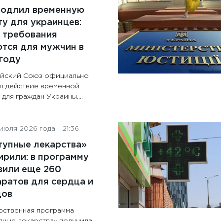
родлил временную
у для украинцев:
 требования
тся для мужчин в
году
йский Союз официально
л действие временной
для граждан Украины,...
июля 2026 года - 21:36
тупные лекарства»
рили: в программу
вили еще 260
ратов для сердца и
дов
рственная программа
пные лекарства» получила