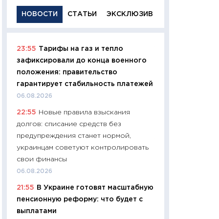
НОВОСТИ
СТАТЬИ
ЭКСКЛЮЗИВ
23:55
Тарифы на газ и тепло
11:29
Качественн
зафиксировали до конца военного
основа успешног
положения: правительство
21.07.2026
гарантирует стабильность платежей
11:26
Как заработ
06.08.2026
доходность, риск
22:55
Новые правила взыскания
покупки государ
долгов: списание средств без
08.07.2026
предупреждения станет нормой,
11:20
Цена здоров
украинцам советуют контролировать
медицина будуще
свои финансы
расходы людей
06.08.2026
01.07.2026
21:55
В Украине готовят масштабную
11:24
Профессии б
пенсионную реформу: что будет с
двигается образо
выплатами
навыки будут пл