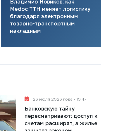
Владимир Новиков: как
Сергей Ко
плана, грантова
Medoc ТТН меняет логистику
платит за 
управляемый де
благодаря электронным
сервисов т
13.01.2026
товарно-транспортным
одного»
11:30
Стратегичес
накладным
портфель будущ
31.12.2025
Читать вс
26 июля 2026 года - 10:47
Банковскую тайну
пересматривают: доступ к
счетам расширят, а жилье
защитят законом