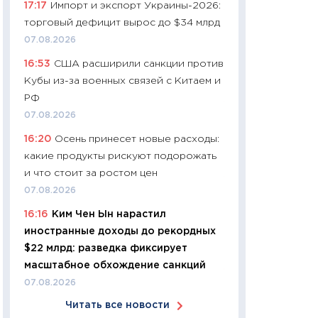
17:17
Импорт и экспорт Украины-2026:
11:24
Сколько сто
торговый дефицит вырос до $34 млрд
сдерживание в 20
07.08.2026
разговора с Май
16:53
США расширили санкции против
арифметики пер
Кубы из-за военных связей с Китаем и
30.03.2026
РФ
11:26
Золото по $
07.08.2026
$80: время покуп
16:20
Осень принесет новые расходы:
фиксировать при
какие продукты рискуют подорожать
12.03.2026
и что стоит за ростом цен
11:27
Экономика 
07.08.2026
войны: что измен
16:16
Ким Чен Ын нарастил
какие перспектив
иностранные доходы до рекордных
стабильности
$22 млрд: разведка фиксирует
24.02.2026
масштабное обхождение санкций
11:26
Потреблени
07.08.2026
украинцев 2025-2
Читать все новости
расходов, сбере