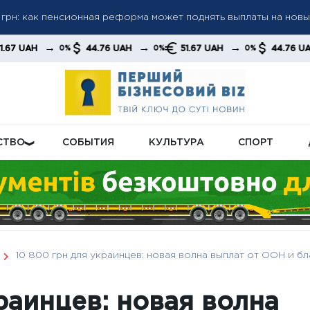
а пенсиями: кого будут проверять в первую очередь
а до 6 000 грн: когда возможно повышение до 12 000 грн —
→
→
→
44.76 UAH
51.67 UAH
44.76 UAH
51
%
0%
0%
0%
тов
СТВО
СОБЫТИЯ
КУЛЬТУРА
СПОРТ
10 800 грн для украинцев: новая волна выплат от ООН и б
раинцев: новая волна