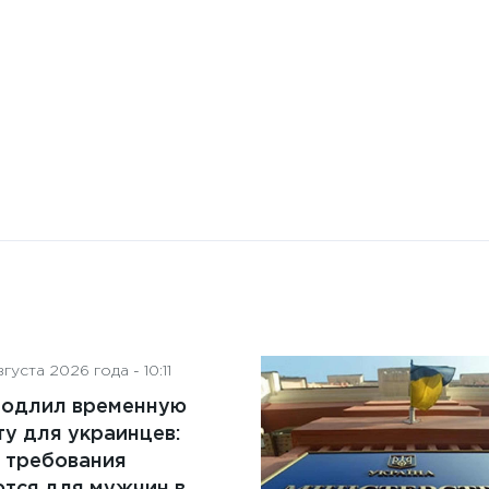
на деятельность советов
директоров
густа 2026 года - 10:11
родлил временную
у для украинцев:
 требования
тся для мужчин в