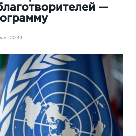
благотворителей —
рограмму
да - 20:43