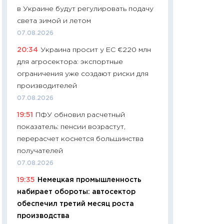
в Украине будут регулировать подачу
29.06.2026
света зимой и летом
11:27
Вступительн
07.08.2026
Украине: цена ко
20:34
Украина просит у ЕС €220 млн
университетов и
для агросектора: экспортные
абитуриентов
ограничения уже создают риски для
23.06.2026
производителей
11:29
Доллар по 51
07.08.2026
тысяч: что на са
19:51
ПФУ обновил расчетный
показывает Бюд
показатель: пенсии возрастут,
2027–2029
перерасчет коснется большинства
19.06.2026
получателей
11:22
Кадровый д
07.08.2026
вакансии: мешаю
19:35
Немецкая промышленность
найму
набирает обороты: автосектор
11.06.2026
обеспечил третий месяц роста
11:27
Дорожает ещ
производства
промышленные ц