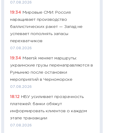
07.08.2026
чеки
19:34
Мировые СМИ: Россия
30.04.2026
наращивает производство
11:32
Больше сбе
баллистических ракет — Запад не
уверенности: как
успевает пополнять запасы
финансовое пове
перехватчиков
27.04.2026
07.08.2026
11:28
Почему еда 
19:34
Maersk меняет маршруты:
бюджет: как изм
украинские грузы перенаправляются в
продуктовая кор
Румынию после остановки
2026 году
мероприятий в Черноморске
13.04.2026
07.08.2026
11:29
Сколько дей
18:12
НБУ усиливает прозрачность
пасхальная корзи
платежей: банки обяжут
собственный рас
информировать клиентов о каждом
набора по сравн
этапе транзакции
официальной оц
07.08.2026
06.04.2026