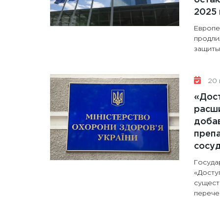
2025 
Европе
продли
защиты 
20 
«Дос
расши
доба
препа
сосу
Госуда
«Досту
сущест
перечен