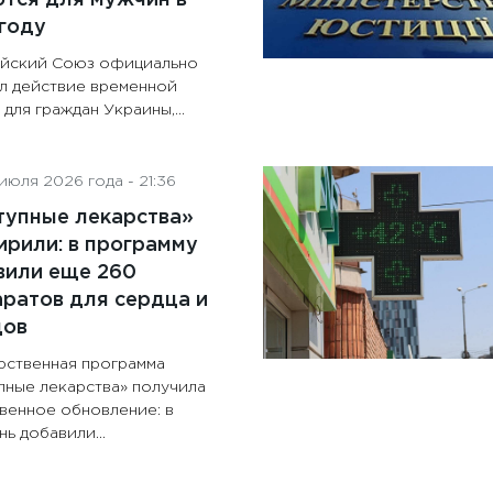
году
йский Союз официально
л действие временной
для граждан Украины,...
июля 2026 года - 21:36
тупные лекарства»
рили: в программу
вили еще 260
ратов для сердца и
дов
рственная программа
пные лекарства» получила
венное обновление: в
ь добавили...