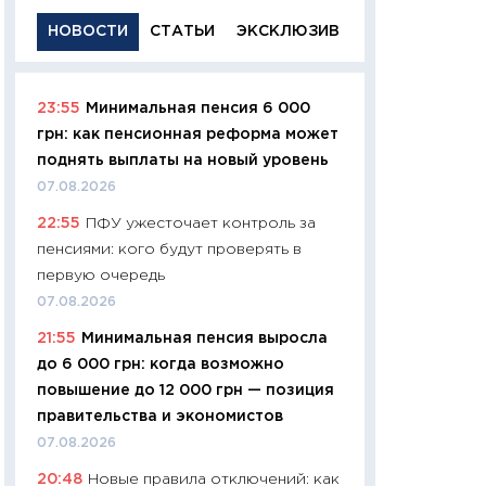
НОВОСТИ
СТАТЬИ
ЭКСКЛЮЗИВ
23:55
Минимальная пенсия 6 000
11:29
Качественн
грн: как пенсионная реформа может
основа успешног
поднять выплаты на новый уровень
21.07.2026
07.08.2026
11:26
Как заработ
22:55
ПФУ ужесточает контроль за
доходность, риск
пенсиями: кого будут проверять в
покупки государ
первую очередь
08.07.2026
07.08.2026
11:20
Цена здоров
21:55
Минимальная пенсия выросла
медицина будуще
до 6 000 грн: когда возможно
расходы людей
повышение до 12 000 грн — позиция
01.07.2026
правительства и экономистов
11:24
Профессии б
07.08.2026
двигается образо
20:48
Новые правила отключений: как
навыки будут пл