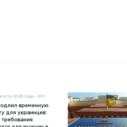
на деятельность советов
директоров
густа 2026 года - 10:11
родлил временную
у для украинцев:
 требования
тся для мужчин в