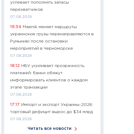
успевает пополнять запасы
11:24
Сколько сто
перехватчиков
сдерживание в 20
07.08.2026
разговора с Май
19:34
Maersk меняет маршруты:
арифметики пер
украинские грузы перенаправляются в
30.03.2026
Румынию после остановки
11:26
Золото по $
мероприятий в Черноморске
$80: время покуп
07.08.2026
фиксировать при
18:12
НБУ усиливает прозрачность
12.03.2026
платежей: банки обяжут
11:27
Экономика 
информировать клиентов о каждом
войны: что измен
этапе транзакции
какие перспектив
07.08.2026
стабильности
17:17
Импорт и экспорт Украины-2026:
24.02.2026
торговый дефицит вырос до $34 млрд
11:26
Потреблени
07.08.2026
украинцев 2025-2
Читать все новости
расходов, сбере