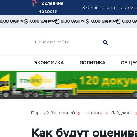
Skip
Последние
Кабмин готовит перезаг
to
новости:
Отмена платы за доставк
content
0.00 UAH
0.00 UAH
0.00 UAH
0.00 UAH
0.
0%
0%
0%
0%
0%
Августовский пересчет 
ПФУ
ЭКОНОМИКА
ПОЛИТИКА
ОБЩЕ
Перший бізнесовий
Новости
Дайджест
Как будут оценив