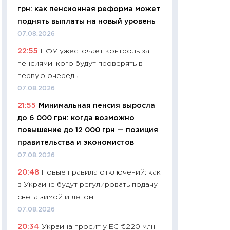
грн: как пенсионная реформа может
29.06.2026
поднять выплаты на новый уровень
11:27
Вступительн
07.08.2026
Украине: цена ко
22:55
ПФУ ужесточает контроль за
университетов и
пенсиями: кого будут проверять в
абитуриентов
первую очередь
23.06.2026
07.08.2026
11:29
Доллар по 51
21:55
Минимальная пенсия выросла
тысяч: что на са
до 6 000 грн: когда возможно
показывает Бюд
повышение до 12 000 грн — позиция
2027–2029
правительства и экономистов
19.06.2026
07.08.2026
11:22
Кадровый д
20:48
Новые правила отключений: как
вакансии: мешаю
в Украине будут регулировать подачу
найму
света зимой и летом
11.06.2026
07.08.2026
11:27
Дорожает ещ
20:34
Украина просит у ЕС €220 млн
промышленные ц