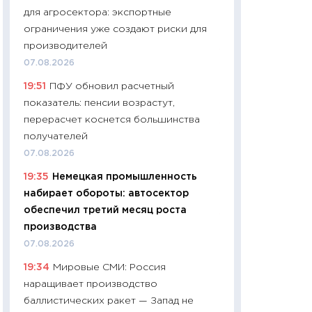
для агросектора: экспортные
чеки
ограничения уже создают риски для
30.04.2026
производителей
11:32
Больше сбе
07.08.2026
уверенности: как
19:51
ПФУ обновил расчетный
финансовое пове
показатель: пенсии возрастут,
27.04.2026
перерасчет коснется большинства
11:28
Почему еда 
получателей
бюджет: как изм
07.08.2026
продуктовая кор
19:35
Немецкая промышленность
2026 году
набирает обороты: автосектор
13.04.2026
обеспечил третий месяц роста
11:29
Сколько дей
производства
пасхальная корзи
07.08.2026
собственный рас
19:34
Мировые СМИ: Россия
набора по сравн
наращивает производство
официальной оц
баллистических ракет — Запад не
06.04.2026