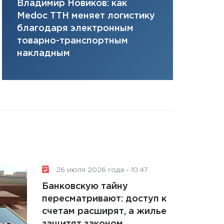
Владимир Новиков: как
Сергей Ко
плана, грантова
Medoc ТТН меняет логистику
платит за 
управляемый де
благодаря электронным
сервисов т
13.01.2026
товарно-транспортным
одного»
11:30
Стратегичес
накладным
портфель будущ
31.12.2025
Читать вс
26 июля 2026 года - 10:47
Банковскую тайну
пересматривают: доступ к
счетам расширят, а жилье
защитят законом