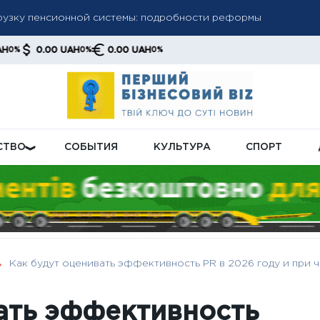
рузку пенсионной системы: подробности реформы
у газа: кто получит новые условия и как изменится система н
00 UAH
0.00 UAH
0%
0%
субсидий: как проверить обновленную сумму и решение в ли
СТВО
СОБЫТИЯ
КУЛЬТУРА
СПОРТ
Как будут оценивать эффективность PR в 2026 году и при ч
ать эффективность