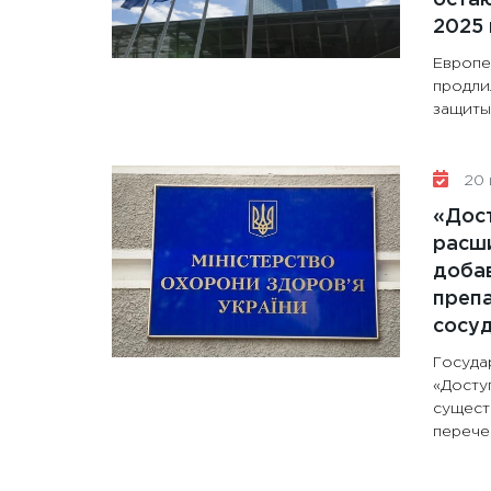
2025 
Европе
продли
защиты 
20 
«Дос
расши
доба
препа
сосу
Госуда
«Досту
сущест
перечен