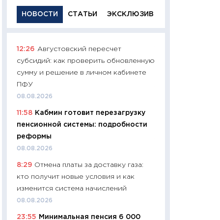
НОВОСТИ
СТАТЬИ
ЭКСКЛЮЗИВ
12:26
Августовский пересчет
11:29
Качественн
субсидий: как проверить обновленную
основа успешног
сумму и решение в личном кабинете
21.07.2026
ПФУ
11:26
Как заработ
08.08.2026
доходность, риск
11:58
Кабмин готовит перезагрузку
покупки государ
пенсионной системы: подробности
08.07.2026
реформы
11:20
Цена здоров
08.08.2026
медицина будуще
8:29
Отмена платы за доставку газа:
расходы людей
кто получит новые условия и как
01.07.2026
изменится система начислений
11:24
Профессии б
08.08.2026
двигается образо
23:55
Минимальная пенсия 6 000
навыки будут пл