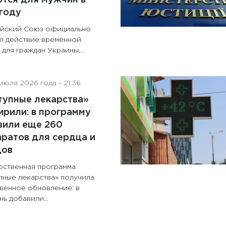
году
йский Союз официально
л действие временной
для граждан Украины,...
июля 2026 года - 21:36
тупные лекарства»
рили: в программу
вили еще 260
ратов для сердца и
дов
рственная программа
пные лекарства» получила
венное обновление: в
ь добавили...