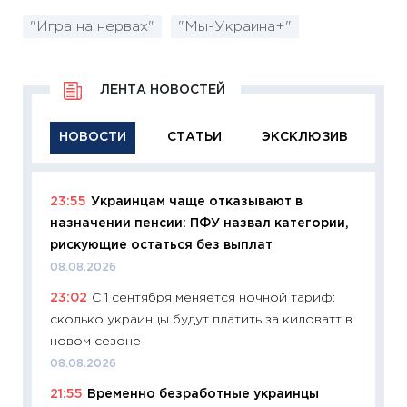
"Игра на нервах"
"Мы-Украина+"
ЛЕНТА НОВОСТЕЙ
НОВОСТИ
СТАТЬИ
ЭКСКЛЮЗИВ
23:55
Украинцам чаще отказывают в
11:29
Ка
назначении пенсии: ПФУ назвал категории,
успешн
рискующие остаться без выплат
21.07.20
08.08.2026
11:26
Ка
23:02
С 1 сентября меняется ночной тариф:
риски 
сколько украинцы будут платить за киловатт в
облига
новом сезоне
08.07.2
08.08.2026
11:20
Це
21:55
Временно безработные украинцы
будуще