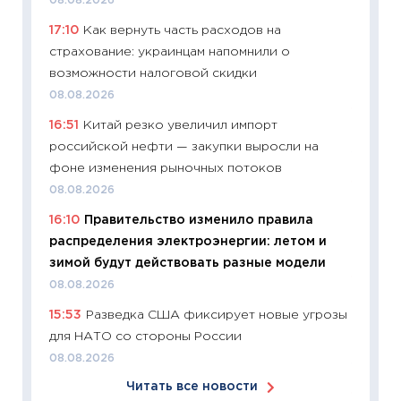
08.08.2026
сдержи
17:10
Как вернуть часть расходов на
Майком
страхование: украинцам напомнили о
перев
возможности налоговой скидки
30.03.2
08.08.2026
11:26
Зо
16:51
Китай резко увеличил импорт
время 
российской нефти — закупки выросли на
12.03.20
фоне изменения рыночных потоков
11:27
Эк
08.08.2026
что из
16:10
Правительство изменило правила
перспе
распределения электроэнергии: летом и
24.02.2
зимой будут действовать разные модели
11:26
П
08.08.2026
2025-2
15:53
Разведка США фиксирует новые угрозы
сбереж
для НАТО со стороны России
Institu
08.08.2026
18.02.20
Читать все новости
11:27
За