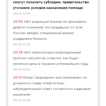
смогут получить субсидию: правительство
01.07.2
уточнило условия назначения помощи
11:24
Пр
08.08.2026
образо
20:56
НБУ разрешил банкам не признавать
платит
дефолт компаний, пострадавших от атак
29.06.2
России: введен специальный режим
11:27
Вс
поддержки бизнеса
Украин
08.08.2026
универ
20:28
НБУ пересмотрел инфляционный
абитур
прогноз: регулятор очертил, как будут
23.06.2
меняться цены в Украине в ближайшие годы
11:29
До
08.08.2026
что на
20:14
Юлию Свириденко рассматривают на
деклар
должность главы «Нафтогаза»:
19.06.20
наблюдательный совет готовится к кадровым
11:22
Ка
решениям
ваканс
08.08.2026
11.06.20