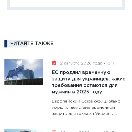
кто ди
кандид
16.02.20
11:30
Ре
котель
ЧИТАЙТЕ ТАКЖЕ
аудита
30.01.20
11:30
Кр
2 августа 2026 года - 10:11
делают
ЕС продлил временную
28.01.20
защиту для украинцев: какие
требования остаются для
11:28
Го
мужчин в 2025 году
гранто
дефиц
Европейский Союз официально
13.01.20
продлил действие временной
защиты для граждан Украины,...
11:30
Ст
будуще
31.12.20