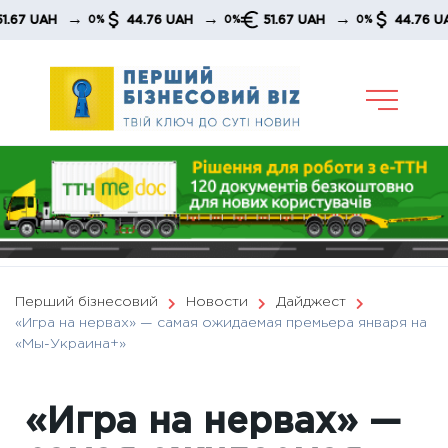
Skip
→
→
→
→
AH
44.76 UAH
51.67 UAH
44.76 UAH
0%
0%
0%
to
content
Перший бізнесовий
Новости
Дайджест
«Игра на нервах» — самая ожидаемая премьера января на
«Мы-Украина+»
«Игра на нервах» —