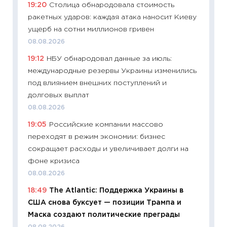
19:20
Столица обнародовала стоимость
11:27
До
ракетных ударов: каждая атака наносит Киеву
промыш
ущерб на сотни миллионов гривен
30.04.2
08.08.2026
11:32
Бо
19:12
НБУ обнародовал данные за июль:
уверен
международные резервы Украины изменились
поведе
под влиянием внешних поступлений и
27.04.2
долговых выплат
11:28
По
08.08.2026
измени
19:05
Российские компании массово
в 2026
переходят в режим экономии: бизнес
13.04.20
сокращает расходы и увеличивает долги на
11:29
Ск
фоне кризиса
пасхал
08.08.2026
собств
18:49
The Atlantic: Поддержка Украины в
сравне
США снова буксует — позиции Трампа и
06.04.2
Маска создают политические преграды
11:24
Ск