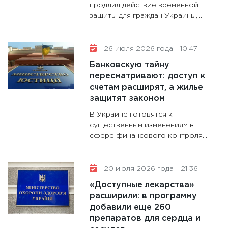
продлил действие временной
защиты для граждан Украины,...
11:28
Го
гранто
дефиц
26 июля 2026 года - 10:47
13.01.20
Банковскую тайну
11:30
Ст
пересматривают: доступ к
будуще
счетам расширят, а жилье
31.12.20
защитят законом
В Украине готовятся к
существенным изменениям в
сфере финансового контроля...
20 июля 2026 года - 21:36
«Доступные лекарства»
расширили: в программу
добавили еще 260
препаратов для сердца и