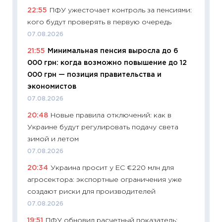
22:55
ПФУ ужесточает контроль за пенсиями:
11:29
До
кого будут проверять в первую очередь
что на
деклар
07.08.2026
19.06.20
21:55
Минимальная пенсия выросла до 6
000 грн: когда возможно повышение до 12
11:22
Ка
000 грн — позиция правительства и
ваканс
экономистов
11.06.20
07.08.2026
11:27
До
20:48
Новые правила отключений: как в
промыш
Украине будут регулировать подачу света
30.04.2
зимой и летом
11:32
Бо
07.08.2026
уверен
20:34
Украина просит у ЕС €220 млн для
поведе
агросектора: экспортные ограничения уже
27.04.2
создают риски для производителей
11:28
По
07.08.2026
измени
19:51
ПФУ обновил расчетный показатель:
в 2026