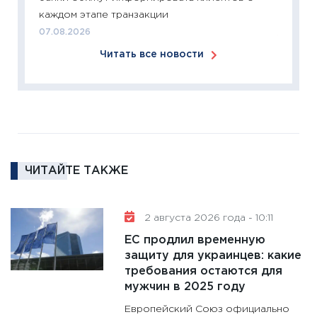
каждом этапе транзакции
24.02.2
07.08.2026
11:26
П
Читать все новости
2025-2
сбереж
Institu
18.02.20
11:27
За
кто ди
кандид
ЧИТАЙТЕ ТАКЖЕ
16.02.20
11:30
Ре
2 августа 2026 года - 10:11
котель
ЕС продлил временную
аудита
защиту для украинцев: какие
30.01.20
требования остаются для
11:30
Кр
мужчин в 2025 году
делают
Европейский Союз официально
28.01.20