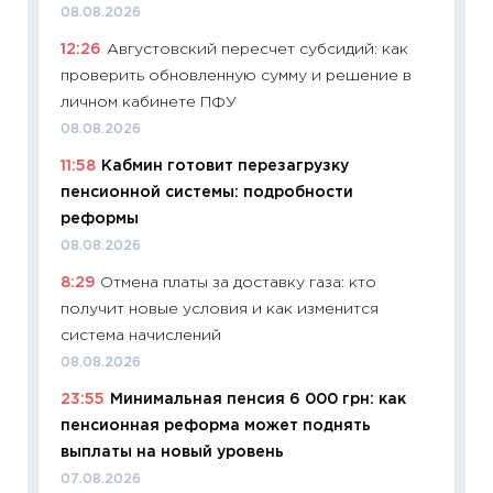
08.08.2026
21.07.20
12:26
Августовский пересчет субсидий: как
11:26
Ка
проверить обновленную сумму и решение в
риски 
личном кабинете ПФУ
облига
08.08.2026
08.07.2
11:58
Кабмин готовит перезагрузку
11:20
Це
пенсионной системы: подробности
будуще
реформы
01.07.2
08.08.2026
11:24
Пр
8:29
Отмена платы за доставку газа: кто
образо
получит новые условия и как изменится
платит
система начислений
29.06.2
08.08.2026
11:27
Вс
23:55
Минимальная пенсия 6 000 грн: как
Украин
пенсионная реформа может поднять
универ
выплаты на новый уровень
абитур
07.08.2026
23.06.2