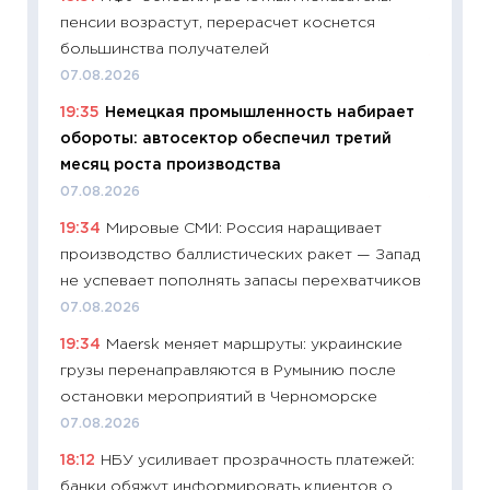
пенсии возрастут, перерасчет коснется
13.04.20
большинства получателей
11:29
Ск
07.08.2026
пасхал
19:35
Немецкая промышленность набирает
собств
обороты: автосектор обеспечил третий
сравне
месяц роста производства
06.04.2
07.08.2026
11:24
Ск
19:34
Мировые СМИ: Россия наращивает
сдержи
производство баллистических ракет — Запад
Майком
не успевает пополнять запасы перехватчиков
перев
07.08.2026
30.03.2
19:34
Maersk меняет маршруты: украинские
11:26
Зо
грузы перенаправляются в Румынию после
время 
остановки мероприятий в Черноморске
12.03.20
07.08.2026
11:27
Эк
18:12
НБУ усиливает прозрачность платежей:
что из
банки обяжут информировать клиентов о
перспе