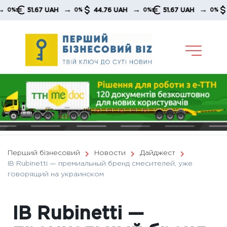
Skip
→
→
→
51.67 UAH
44.76 UAH
51.67 UAH
44.76 
0%
0%
0%
to
content
Перший бізнесовий
Новости
Дайджест
IB Rubinetti — премиальный бренд смесителей, уже
говорящий на украинском
IB Rubinetti —